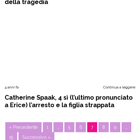
della tragedia
4 anni fa
Continua a leggere
Catherine Spaak, 4 sì (l’ultimo pronunciato
a Erice) l’arresto e la figlia strappata
« Precedente
1
…
5
6
7
8
9
…
15
Successivo »