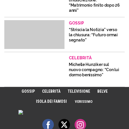
l’indiscrezione:
“Matrimonio finito dopo 26
anni”
GOSSIP
“Striscia la Notizia” verso
la chiusura: “Futuro ormai
segnato”
CELEBRITÀ
Michelle Hunziker sul
nuovo compagno: “Con lui
dormo benissimo”
GOSSIP
CELEBRITÀ
TELEVISIONE
BELVE
ISOLA DEI FAMOSI
VERISSIMO