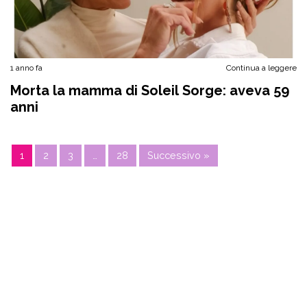
1 anno fa
Continua a leggere
Morta la mamma di Soleil Sorge: aveva 59
anni
1
2
3
…
28
Successivo »