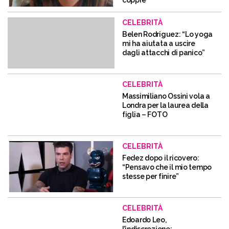
coppie
CELEBRITÀ
Belen Rodriguez: “Lo yoga
mi ha aiutata a uscire
dagli attacchi di panico”
CELEBRITÀ
Massimiliano Ossini vola a
Londra per la laurea della
figlia – FOTO
CELEBRITÀ
Fedez dopo il ricovero:
“Pensavo che il mio tempo
stesse per finire”
CELEBRITÀ
Edoardo Leo,