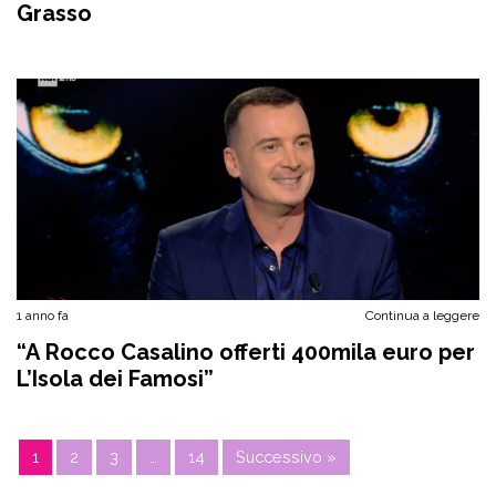
Grasso
1 anno fa
Continua a leggere
“A Rocco Casalino offerti 400mila euro per
L’Isola dei Famosi”
1
2
3
…
14
Successivo »