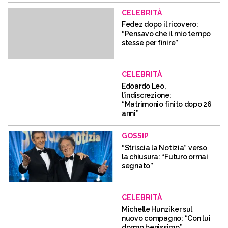
CELEBRITÀ
Fedez dopo il ricovero:
“Pensavo che il mio tempo
stesse per finire”
CELEBRITÀ
Edoardo Leo,
l’indiscrezione:
“Matrimonio finito dopo 26
anni”
GOSSIP
“Striscia la Notizia” verso
la chiusura: “Futuro ormai
segnato”
CELEBRITÀ
Michelle Hunziker sul
nuovo compagno: “Con lui
dormo benissimo”