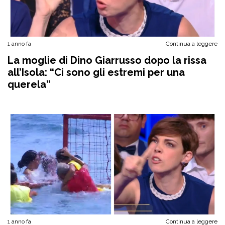
1 anno fa
Continua a leggere
La moglie di Dino Giarrusso dopo la rissa
all’Isola: “Ci sono gli estremi per una
querela”
1 anno fa
Continua a leggere