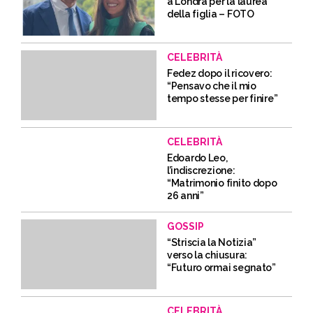
a Londra per la laurea
della figlia – FOTO
CELEBRITÀ
Fedez dopo il ricovero:
“Pensavo che il mio
tempo stesse per finire”
CELEBRITÀ
Edoardo Leo,
l’indiscrezione:
“Matrimonio finito dopo
26 anni”
GOSSIP
“Striscia la Notizia”
verso la chiusura:
“Futuro ormai segnato”
CELEBRITÀ