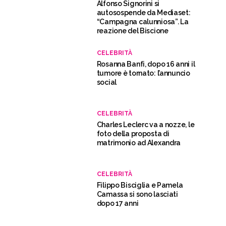
Alfonso Signorini si
autosospende da Mediaset:
“Campagna calunniosa”. La
reazione del Biscione
CELEBRITÀ
Rosanna Banfi, dopo 16 anni il
tumore è tornato: l’annuncio
social
CELEBRITÀ
Charles Leclerc va a nozze, le
foto della proposta di
matrimonio ad Alexandra
CELEBRITÀ
Filippo Bisciglia e Pamela
Camassa si sono lasciati
dopo 17 anni