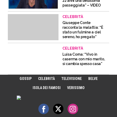
22 anni una bellissima
passeggiata” – VIDEO
CELEBRITÀ
Giuseppe Conte
racconta la malattia: “È
stato un fulmine a ciel
sereno, ho pregato”
CELEBRITÀ
Luisa Corna: “Vivo in
caserma con mio marito,
si cambia spesso casa”
GOSSIP
CELEBRITÀ
TELEVISIONE
BELVE
ISOLA DEI FAMOSI
VERISSIMO