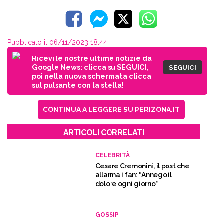
Pubblicato il 06/11/2023 18:44
Ricevi le nostre ultime notizie da
Google News: clicca su SEGUICI,
SEGUICI
poi nella nuova schermata clicca
sul pulsante con la stella!
CONTINUA A LEGGERE SU PERIZONA.IT
ARTICOLI CORRELATI
CELEBRITÀ
Cesare Cremonini, il post che
allarma i fan: “Annego il
dolore ogni giorno”
GOSSIP