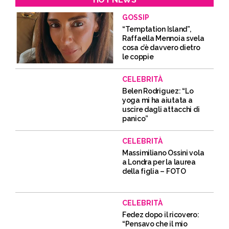
GOSSIP
“Temptation Island”,
Raffaella Mennoia svela
cosa c’è davvero dietro
le coppie
CELEBRITÀ
Belen Rodriguez: “Lo
yoga mi ha aiutata a
uscire dagli attacchi di
panico”
CELEBRITÀ
Massimiliano Ossini vola
a Londra per la laurea
della figlia – FOTO
CELEBRITÀ
Fedez dopo il ricovero:
“Pensavo che il mio