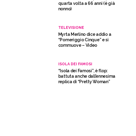
quarta volta a 66 anni (è già
nonno)
TELEVISIONE
Myrta Merlino dice addio a
“Pomeriggio Cinque” e si
commuove – Video
ISOLA DEI FAMOSI
“Isola dei Famosi”, è flop:
battuta anche dall’ennesima
replica di “Pretty Woman”