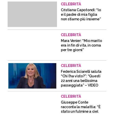
CELEBRITÀ
Cristiana Capotondi: “Io
e il padre di mia figlia
non stiamo più insieme”
CELEBRITÀ
Mara Venier: “Mio marito
era in fin di vita, in coma
per tre giorni”
CELEBRITÀ
Federica Sciarelli saluta
“Chi l’ha visto?”: “Questi
22 anni una bellissima
passeggiata” – VIDEO
CELEBRITÀ
Giuseppe Conte
racconta la malattia: “È
stato un fulmine a ciel