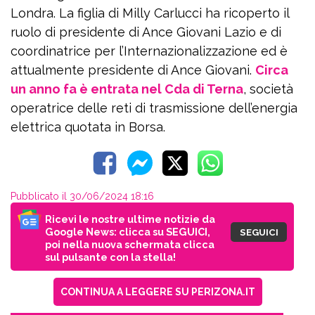
Londra. La figlia di Milly Carlucci ha ricoperto il
ruolo di presidente di Ance Giovani Lazio e di
coordinatrice per l’Internazionalizzazione ed è
attualmente presidente di Ance Giovani.
Circa
un anno fa è entrata nel Cda di Terna
, società
operatrice delle reti di trasmissione dell’energia
elettrica quotata in Borsa.
Pubblicato il 30/06/2024 18:16
Ricevi le nostre ultime notizie da
Google News: clicca su SEGUICI,
SEGUICI
poi nella nuova schermata clicca
sul pulsante con la stella!
CONTINUA A LEGGERE SU PERIZONA.IT