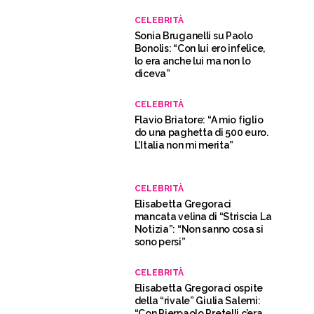
CELEBRITÀ
Sonia Bruganelli su Paolo
Bonolis: “Con lui ero infelice,
lo era anche lui ma non lo
diceva”
CELEBRITÀ
Flavio Briatore: “A mio figlio
do una paghetta di 500 euro.
L’Italia non mi merita”
CELEBRITÀ
Elisabetta Gregoraci
mancata velina di “Striscia La
Notizia”: “Non sanno cosa si
sono persi”
CELEBRITÀ
Elisabetta Gregoraci ospite
della “rivale” Giulia Salemi:
“Con Pierpaolo Pretelli c’era