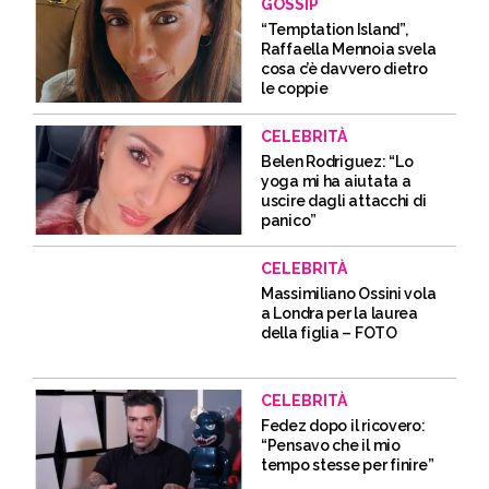
GOSSIP
“Temptation Island”,
Raffaella Mennoia svela
cosa c’è davvero dietro
le coppie
CELEBRITÀ
Belen Rodriguez: “Lo
yoga mi ha aiutata a
uscire dagli attacchi di
panico”
CELEBRITÀ
Massimiliano Ossini vola
a Londra per la laurea
della figlia – FOTO
CELEBRITÀ
Fedez dopo il ricovero:
“Pensavo che il mio
tempo stesse per finire”