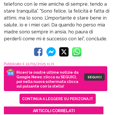
telefono con le mie amiche di sempre, tendo a
stare tranquilla”. “Sono felice, la felicità è fatta di
attimi, ma lo sono. L’importante è stare bene in
salute, io e i miei cari. Da quando ho perso mia
madre sono sempre in ansia, ho paura di
perderli come mi è successo con lei”, conclude.
Pubblicato il 22/05/2025 11:21
Ricevi le nostre ultime notizie da
Google News: clicca su SEGUICI,
SEGUICI
poi nella nuova schermata clicca
sul pulsante con la stella!
CONTINUA A LEGGERE SU PERIZONA.IT
ARTICOLI CORRELATI