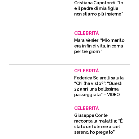
Cristiana Capotondi: “Io
e il padre di mia figlia
non stiamo più insieme”
CELEBRITÀ
Mara Venier: “Mio marito
era in fin di vita, in coma
per tre giorni”
CELEBRITÀ
Federica Sciarelli saluta
“Chi l’ha visto?”: “Questi
22 anni una bellissima
passeggiata” – VIDEO
CELEBRITÀ
Giuseppe Conte
racconta la malattia: “È
stato un fulmine a ciel
sereno, ho pregato”