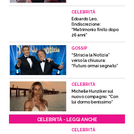
CELEBRITÀ
Edoardo Leo,
l’indiscrezione:
“Matrimonio finito dopo
26 anni”
GOSSIP
“Striscia la Notizia”
verso la chiusura:
“Futuro ormai segnato”
CELEBRITÀ
Michelle Hunziker sul
nuovo compagno: “Con
lui dormo benissimo”
CELEBRITÀ - LEGGI ANCHE
CELEBRITÀ