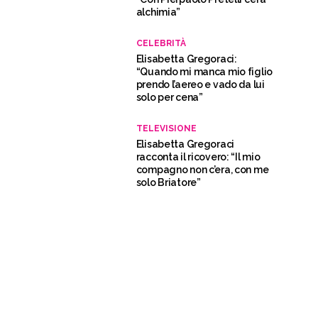
alchimia”
CELEBRITÀ
Elisabetta Gregoraci:
“Quando mi manca mio figlio
prendo l’aereo e vado da lui
solo per cena”
TELEVISIONE
Elisabetta Gregoraci
racconta il ricovero: “Il mio
compagno non c’era, con me
solo Briatore”