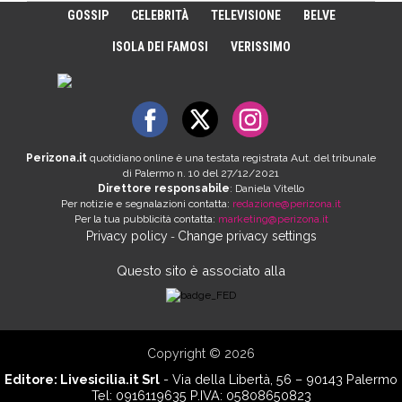
GOSSIP
CELEBRITÀ
TELEVISIONE
BELVE
ISOLA DEI FAMOSI
VERISSIMO
Perizona.it
quotidiano online è una testata registrata Aut. del tribunale
di Palermo n. 10 del 27/12/2021
Direttore responsabile
: Daniela Vitello
Per notizie e segnalazioni contatta:
redazione@perizona.it
Per la tua pubblicità contatta:
marketing@perizona.it
Privacy policy
Change privacy settings
-
Questo sito è associato alla
Copyright © 2026
Editore:
Livesicilia.it Srl
- Via della Libertà, 56 – 90143 Palermo
Tel: 0916119635 P.IVA: 05808650823