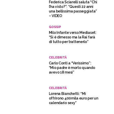
Federica Sciarelli saluta “Chi
l’ha visto?”: “Questi 22 anni
una bellissima passeggiata”
– VIDEO
GOSSIP
Milo Infante verso Mediaset:
“Si è dimesso ma la Rai farà
di tutto per trattenerlo”
CELEBRITÀ
Carlo Conti a “Verissimo”:
“Mio padre è morto quando
avevo 18 mesi”
CELEBRITÀ
Lorena Bianchetti: “Mi
offrirono 400mila euro per un
calendario sexy”