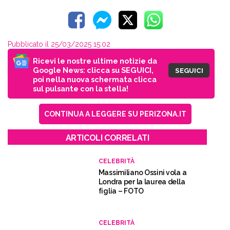
Pubblicato il 25/03/2025 15:02
Ricevi le nostre ultime notizie da
Google News: clicca su SEGUICI,
SEGUICI
poi nella nuova schermata clicca
sul pulsante con la stella!
CONTINUA A LEGGERE SU PERIZONA.IT
ARTICOLI CORRELATI
CELEBRITÀ
Massimiliano Ossini vola a
Londra per la laurea della
figlia – FOTO
CELEBRITÀ