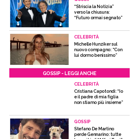
“Striscia la Notizia”
verso la chiusura:
“Futuro ormai segnato”
CELEBRITÀ
Michelle Hunziker sul
nuovo compagno: “Con
lui dormo benissimo”
GOSSIP - LEGGI ANCHE
CELEBRITÀ
Cristiana Capotondi: “Io
e il padre di mia figlia
non stiamo più insieme”
GOSSIP
Stefano De Martino
perde Gennarino: tutte