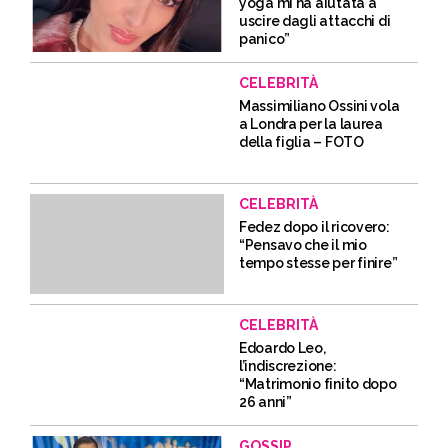
yoga mi ha aiutata a
uscire dagli attacchi di
panico”
CELEBRITÀ
Massimiliano Ossini vola
a Londra per la laurea
della figlia – FOTO
CELEBRITÀ
Fedez dopo il ricovero:
“Pensavo che il mio
tempo stesse per finire”
CELEBRITÀ
Edoardo Leo,
l’indiscrezione:
“Matrimonio finito dopo
26 anni”
GOSSIP