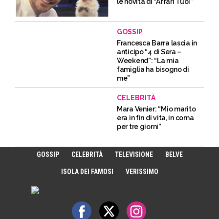
le novità di “Affari Tuoi”
GOSSIP
Francesca Barra lascia in
anticipo “4 di Sera –
Weekend”: “La mia
famiglia ha bisogno di
me”
CELEBRITÀ
Mara Venier: “Mio marito
era in fin di vita, in coma
per tre giorni”
GOSSIP
CELEBRITÀ
TELEVISIONE
BELVE
ISOLA DEI FAMOSI
VERISSIMO