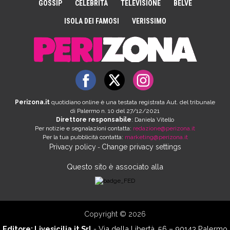
GOSSIP
CELEBRITÀ
TELEVISIONE
BELVE
ISOLA DEI FAMOSI
VERISSIMO
Perizona.it
quotidiano online è una testata registrata Aut. del tribunale
di Palermo n. 10 del 27/12/2021
Direttore responsabile
: Daniela Vitello
Per notizie e segnalazioni contatta:
redazione@perizona.it
Per la tua pubblicità contatta:
marketing@perizona.it
Privacy policy
Change privacy settings
-
Questo sito è associato alla
Copyright © 2026
Editore:
Livesicilia.it Srl
- Via della Libertà, 56 – 90143 Palermo