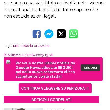
persona a qualsiasi titolo coinvolta nelle vicende
in questione”. La famiglia ha fatto sapere che
non esclude azioni legali.
Tags:
rai2
·
roberta bruzzone
Pubblicato il 27/06/2025 15:06
Ricevi le nostre ultime notizie da
Google News: clicca su SEGUICI,
SEGUICI
poi nella nuova schermata clicca
sul pulsante con la stella!
CONTINUA A LEGGERE SU PERIZONA.IT
ARTICOLI CORRELATI