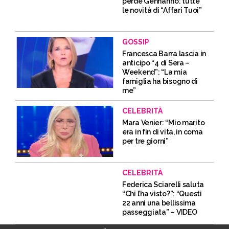
perde Gennarino: tutte
le novità di “Affari Tuoi”
GOSSIP
Francesca Barra lascia in
anticipo “4 di Sera –
Weekend”: “La mia
famiglia ha bisogno di
me”
CELEBRITÀ
Mara Venier: “Mio marito
era in fin di vita, in coma
per tre giorni”
CELEBRITÀ
Federica Sciarelli saluta
“Chi l’ha visto?”: “Questi
22 anni una bellissima
passeggiata” – VIDEO