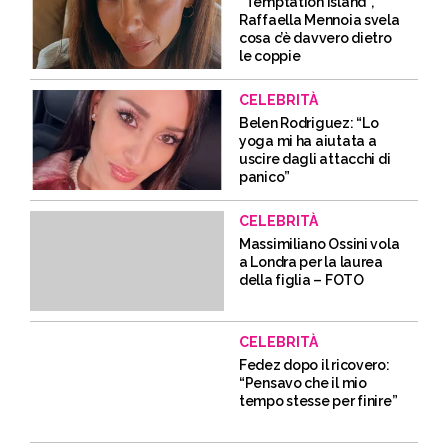
“Temptation Island”,
Raffaella Mennoia svela
cosa c’è davvero dietro
le coppie
CELEBRITÀ
Belen Rodriguez: “Lo
yoga mi ha aiutata a
uscire dagli attacchi di
panico”
CELEBRITÀ
Massimiliano Ossini vola
a Londra per la laurea
della figlia – FOTO
CELEBRITÀ
Fedez dopo il ricovero:
“Pensavo che il mio
tempo stesse per finire”