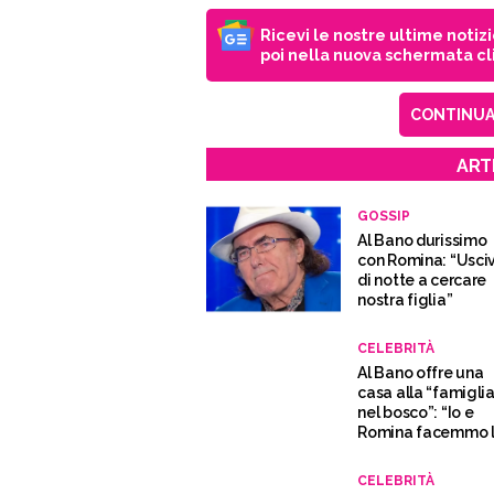
Ricevi le nostre ultime notiz
poi nella nuova schermata cli
CONTINUA 
ART
GOSSIP
Al Bano durissimo
con Romina: “Usci
di notte a cercare
nostra figlia”
CELEBRITÀ
Al Bano offre una
casa alla “famigli
nel bosco”: “Io e
Romina facemmo 
stessa scelta”
CELEBRITÀ