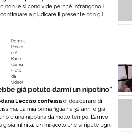
o non le si condivide perché infrangono i
 continuare a giudicare il presente con gli
Romina
Power
e Al
Bano
Carrisi
(Foto
da
video)
rebbe già potuto darmi un nipotino”
oredana Lecciso confessa
di desiderare di
issima. La mia prima figlia ha 32 anni e già
ino o una nipotina da molto tempo. L’arrivo
gioia infinita. Un miracolo che si ripete ogni