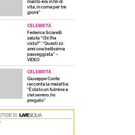
marito era in fin di
vita, in coma per tre
giorni”
CELEBRITÀ
Federica Sciarelli
saluta “Chi l’ha
visto?”: “Questi 22
anni una bellissima
passeggiata” –
VIDEO
CELEBRITÀ
Giuseppe Conte
racconta la malattia:
“È stato un fulmine a
ciel sereno, ho
pregato”
TIZIE DI
O