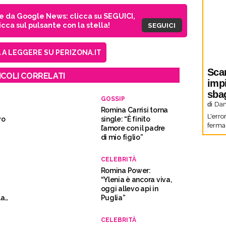
ie da Google News: clicca su SEGUICI,
cca sul pulsante con la stella!
SEGUICI
A LEGGERE SU PERIZONA.IT
Sca
ICOLI CORRELATI
imp
sbag
GOSSIP
di
Dani
Romina Carrisi torna
L'erro
vo
single: “È finito
fermar
l’amore con il padre
di mio figlio”
CELEBRITÀ
Romina Power:
a
“Ylenia è ancora viva,
oggi allevo api in
la
Puglia”
CELEBRITÀ