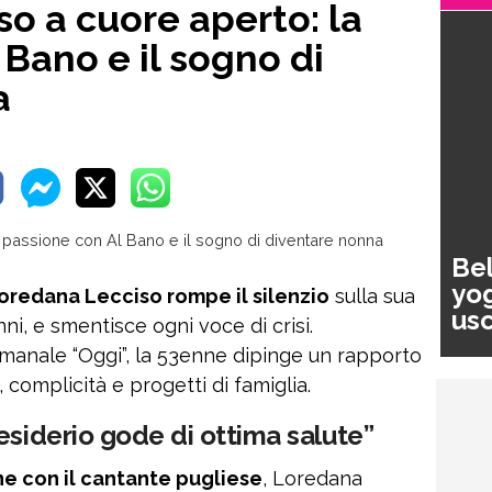
o a cuore aperto: la
 Bano e il sogno di
a
Bel
yog
Loredana Lecciso rompe il silenzio
sulla sua
usc
nni, e smentisce ogni voce di crisi.
pa
ettimanale “Oggi”, la 53enne dipinge un rapporto
 complicità e progetti di famiglia.
esiderio gode di ottima salute”
ne con il cantante pugliese
, Loredana