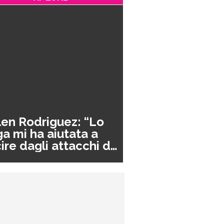
en Rodriguez: “Lo
a mi ha aiutata a
ire dagli attacchi di
nico”