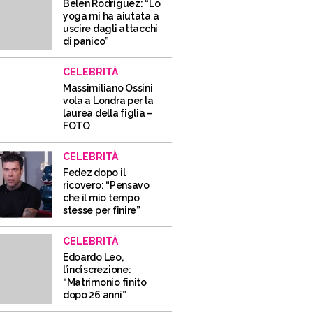
Belen Rodriguez: “Lo
yoga mi ha aiutata a
uscire dagli attacchi
di panico”
CELEBRITÀ
Massimiliano Ossini
vola a Londra per la
laurea della figlia –
FOTO
CELEBRITÀ
Fedez dopo il
ricovero: “Pensavo
che il mio tempo
stesse per finire”
CELEBRITÀ
Edoardo Leo,
l’indiscrezione:
“Matrimonio finito
dopo 26 anni”