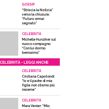
GOSSIP
“Striscia la Notizia”
verso la chiusura:
“Futuro ormai
segnato”
CELEBRITÀ
Michelle Hunziker sul
nuovo compagno:
“Con lui dormo
benissimo”
CELEBRITÀ - LEGGI ANCHE
CELEBRITÀ
Cristiana Capotondi:
“Io e il padre di mia
figlia non stiamo più
insieme”
CELEBRITÀ
Mara Venier: “Mio