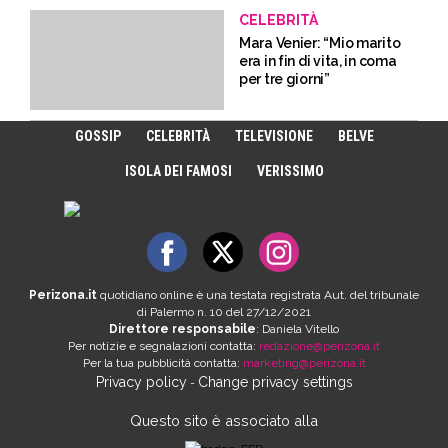
CELEBRITÀ
Mara Venier: “Mio marito
era in fin di vita, in coma
per tre giorni”
GOSSIP
CELEBRITÀ
TELEVISIONE
BELVE
ISOLA DEI FAMOSI
VERISSIMO
Perizona.it
quotidiano online è una testata registrata Aut. del tribunale
di Palermo n. 10 del 27/12/2021
Direttore responsabile
: Daniela Vitello
Per notizie e segnalazioni contatta:
redazione@perizona.it
Per la tua pubblicità contatta:
marketing@perizona.it
Privacy policy
Change privacy settings
-
Questo sito è associato alla