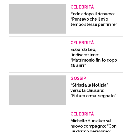
CELEBRITÀ
Fedez dopo il ricovero:
“Pensavo che il mio
tempo stesse per finire”
CELEBRITÀ
Edoardo Leo,
l’indiscrezione:
“Matrimonio finito dopo
26 anni”
GOSSIP
“Striscia la Notizia”
verso la chiusura:
“Futuro ormai segnato”
CELEBRITÀ
Michelle Hunziker sul
nuovo compagno: “Con
lui dormo benissimo”