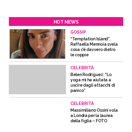
HOT NEWS
GOSSIP
“Temptation Island”,
Raffaella Mennoia svela
cosa c’è davvero dietro
le coppie
CELEBRITÀ
Belen Rodriguez: “Lo
yoga mi ha aiutata a
uscire dagli attacchi di
panico”
CELEBRITÀ
Massimiliano Ossini vola
a Londra per la laurea
della figlia – FOTO