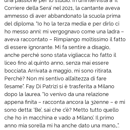
una passione per lo studio. In un’intervista a ‘Il
Corriere della Sera’ nel 2021, la cantante aveva
ammesso di aver abbandonato la scuola prima
del diploma. “Io ho la terza media e per dirlo ci
ho messo anni: mi vergognavo come una ladra –
aveva raccontato – Rimpiango moltissimo il fatto
di essere ignorante. Mi fa sentire a disagio,
anche perché sono stata vigliacca: ho fatto il
liceo fino al quinto anno, senza mai essere
bocciata. Arrivata a maggio, mi sono ritirata.
Perché? Non mi sentivo all’altezza di fare
l’esame”. Fay Di Patrizi si è trasferita a Milano
dopo la laurea. “Io venivo da una relazione
appena finita – racconta ancora la 32enne – e mi
sono detta: ‘Be’, sai che c’è? Metto tutto quello
che ho in macchina e vado a Milano’. Il primo
anno mia sorella mi ha anche dato una mano…”.