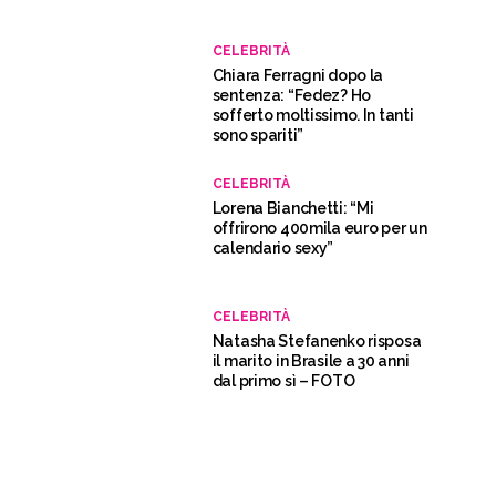
CELEBRITÀ
Chiara Ferragni dopo la
sentenza: “Fedez? Ho
sofferto moltissimo. In tanti
sono spariti”
CELEBRITÀ
Lorena Bianchetti: “Mi
offrirono 400mila euro per un
calendario sexy”
CELEBRITÀ
Natasha Stefanenko risposa
il marito in Brasile a 30 anni
dal primo sì – FOTO