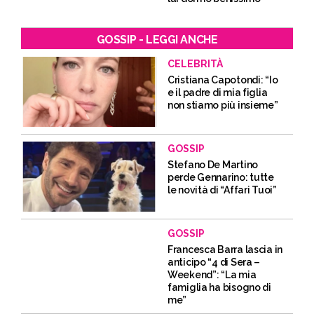
GOSSIP - LEGGI ANCHE
CELEBRITÀ
Cristiana Capotondi: “Io
e il padre di mia figlia
non stiamo più insieme”
GOSSIP
Stefano De Martino
perde Gennarino: tutte
le novità di “Affari Tuoi”
GOSSIP
Francesca Barra lascia in
anticipo “4 di Sera –
Weekend”: “La mia
famiglia ha bisogno di
me”