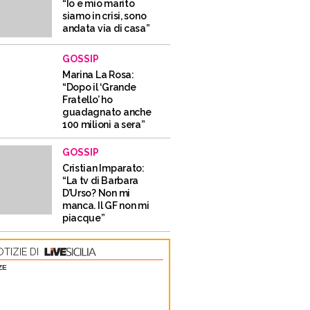
“Io e mio marito
siamo in crisi, sono
andata via di casa”
GOSSIP
Marina La Rosa:
“Dopo il ‘Grande
Fratello’ ho
guadagnato anche
100 milioni a sera”
GOSSIP
Cristian Imparato:
“La tv di Barbara
D’Urso? Non mi
manca. Il GF non mi
piacque”
TIZIE DI
ZE