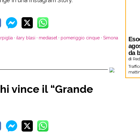
nge in una Instagram Story.
rpiglia
·
ilary blasi
·
mediaset
·
pomeriggio cinque
·
Simona
Eso
agos
da b
di
Red
Traffi
mattin
hi vince il “Grande