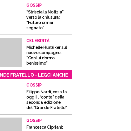
GOSSIP
“Striscia la Notizia”
verso la chiusura:
“Futuro ormai
segnato”
CELEBRITÀ
Michelle Hunziker sul
nuovo compagno:
“Con lui dormo
benissimo”
NDE FRATELLO - LEGGI ANCHE
GOSSIP
Filippo Nardi, cosa fa
oggi il “conte” della
seconda edizione
del “Grande Fratello”
GOSSIP
Francesca Cipriani: