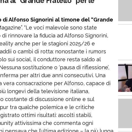
rma al “Grande Fratello” per le
no di Alfonso Signorini al timone del “Grande
 Magazine”. “Le voci malevole sono state
i rinnovare la fiducia ad Alfonso Signorini,
eality anche per le stagioni 2025/26 e
addii o cambi di rotta: nonostante i rumors
olo sui social, il conduttore resta saldo al
essuna sostituzione o ‘pausa di riflessione’,
conferma per altri due anni consecutivi. Una
 vera consacrazione per Alfonso, capace di
 longevi della televisione italiana,
 costante di discussione online e sul
 pur tra qualche polemica e le critiche
trato ottimi risultati: ascolti stabili,
nity attivissima che commenta ogni
chi pensava che l’ultima edizione – la più lunga