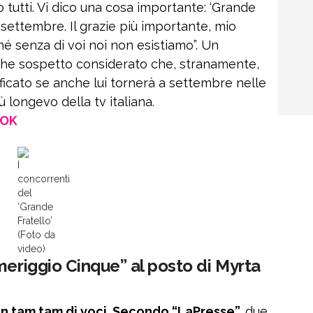
 tutti. Vi dico una cosa importante: ‘Grande
a settembre. Il grazie più importante, mio
hé senza di voi noi non esistiamo”. Un
he sospetto considerato che, stranamente,
ficato se anche lui tornerà a settembre nelle
ù longevo della tv italiana.
OOK
I
concorrenti
del
‘Grande
Fratello’
(Foto da
video)
meriggio Cinque” al posto di Myrta
n tam tam di voci. Secondo “LaPresse”,
due