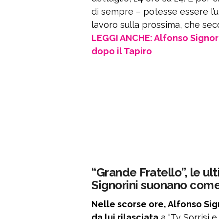
di sempre – potesse essere l’ul
lavoro sulla prossima, che secon
LEGGI ANCHE: Alfonso Signori
dopo il Tapiro
“Grande Fratello”, le ul
Signorini suonano com
Nelle scorse ore, Alfonso Sign
da lui rilasciata
a “Tv Sorrisi 