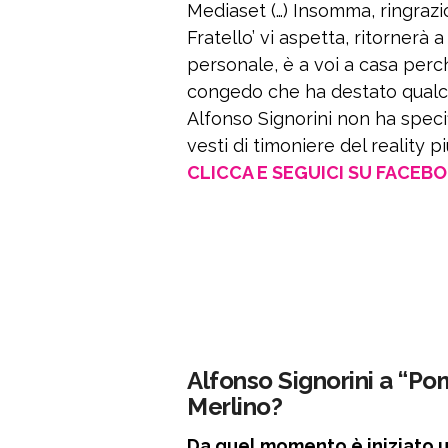
Mediaset (…) Insomma, ringrazio
Fratello’ vi aspetta, ritornerà 
personale, è a voi a casa perc
congedo che ha destato qualc
Alfonso Signorini non ha speci
vesti di timoniere del reality pi
CLICCA E SEGUICI SU FACEB
Alfonso Signorini a “Po
Merlino?
Da quel momento è iniziato u