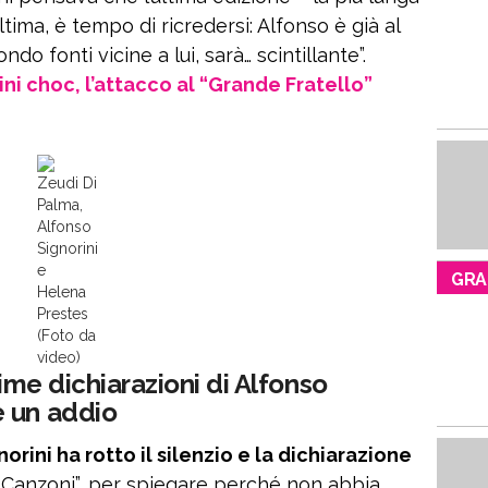
tima, è tempo di ricredersi: Alfonso è già al
do fonti vicine a lui, sarà… scintillante”.
ni choc, l’attacco al “Grande Fratello”
Zeudi Di
Palma,
Alfonso
Signorini
e
GRA
Helena
Prestes
(Foto da
video)
time dichiarazioni di Alfonso
e un addio
orini ha rotto il silenzio e la dichiarazione
e Canzoni”, per spiegare perché non abbia