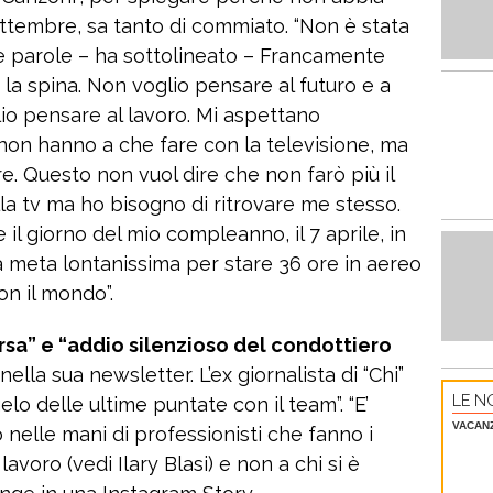
ttembre, sa tanto di commiato. “Non è stata
e parole – ha sottolineato – Francamente
la spina. Non voglio pensare al futuro e a
io pensare al lavoro. Mi aspettano
on hanno a che fare con la televisione, ma
e. Questo non vuol dire che non farò più il
a tv ma ho bisogno di ritrovare me stesso.
il giorno del mio compleanno, il 7 aprile, in
a meta lontanissima per stare 36 ore in aereo
on il mondo”.
rsa” e “addio silenzioso del condottiero
nella sua newsletter. L’ex giornalista di “Chi”
LE NO
gelo delle ultime puntate con il team”. “E’
VACAN
 nelle mani di professionisti che fanno i
lavoro (vedi Ilary Blasi) e non a chi si è