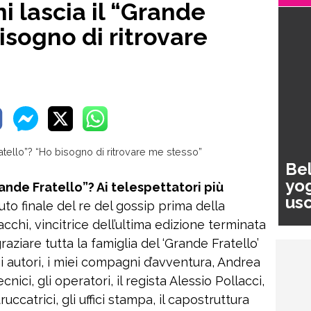
i lascia il “Grande
isogno di ritrovare
Bel
yog
rande Fratello”? Ai telespettatori più
usc
uto finale del re del gossip prima della
pa
chi, vincitrice dell’ultima edizione terminata
raziare tutta la famiglia del ‘Grande Fratello’
ei autori, i miei compagni d’avventura, Andrea
ecnici, gli operatori, il regista Alessio Pollacci,
 truccatrici, gli uffici stampa, il capostruttura