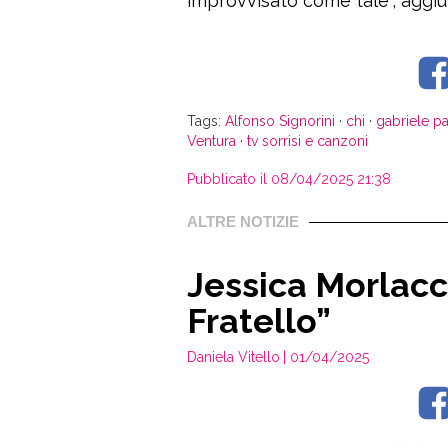
improvvisato come tale”, aggiu
Tags:
Alfonso Signorini
·
chi
·
gabriele pa
Ventura
·
tv sorrisi e canzoni
Pubblicato il 08/04/2025 21:38
ALTRE NOTIZIE
Jessica Morlacc
Fratello”
Daniela Vitello
| 01/04/2025