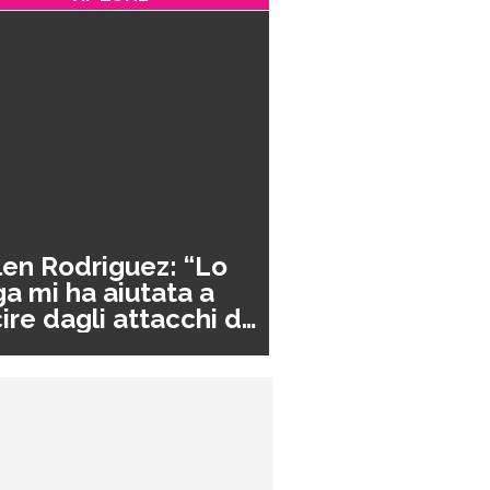
en Rodriguez: “Lo
a mi ha aiutata a
ire dagli attacchi di
nico”