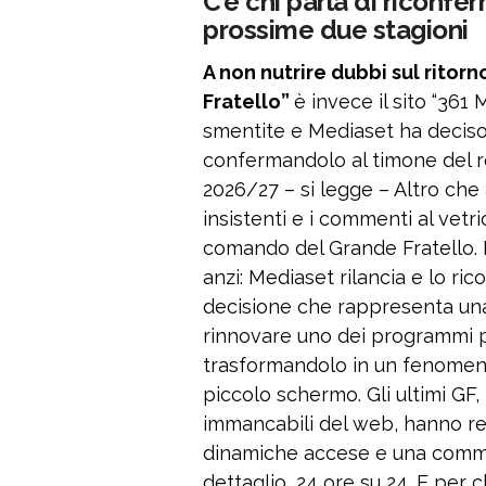
C’è chi parla di riconfe
prossime due stagioni
A non nutrire dubbi sul ritor
Fratello”
è invece il sito “361
smentite e Mediaset ha deciso d
confermandolo al timone del r
2026/27 – si legge – Altro che 
insistenti e i commenti al vetri
comando del Grande Fratello. N
anzi: Mediaset rilancia e lo ri
decisione che rappresenta una
rinnovare uno dei programmi più
trasformandolo in un fenomeno
piccolo schermo. Gli ultimi GF,
immancabili del web, hanno regis
dinamiche accese e una commu
dettaglio, 24 ore su 24. E per 