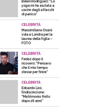
Belen Rodriguez: “Lo
yoga mi ha aiutata a
uscire dagli attacchi
di panico”
CELEBRITÀ
Massimiliano Ossini
vola a Londra per la
laurea della figlia –
FOTO
CELEBRITÀ
Fedez dopo il
ricovero: “Pensavo
che il mio tempo
stesse per finire”
CELEBRITÀ
Edoardo Leo,
l’indiscrezione:
“Matrimonio finito
dopo 26 anni”