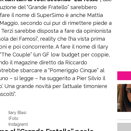
duzione del “Grande Fratello” sarebbero
A fare il nome di SuperSimo è anche Mattia
Maggio, secondo cui pur di rimettere piede a
 Terzi sarebbe disposta a fare da opinionista
ola dei Famosi”, reality che l’ha vista prima
ni e poi concorrente. A fare il nome di Ilary
i “The Couple” (un GF low budget per coppie,
ndo il magazine diretto da Riccardo
potrebbe sbarcare a “Pomeriggio Cinque” al
no – si legge – ha suggerito a Pier Silvio il
’. Una grande novità per l’attuale timoniere
scolti”.
Ilary Blasi
(Foto
Instagram)