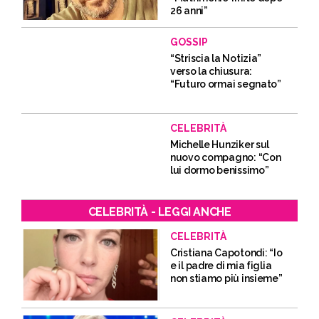
26 anni”
GOSSIP
“Striscia la Notizia”
verso la chiusura:
“Futuro ormai segnato”
CELEBRITÀ
Michelle Hunziker sul
nuovo compagno: “Con
lui dormo benissimo”
CELEBRITÀ - LEGGI ANCHE
CELEBRITÀ
Cristiana Capotondi: “Io
e il padre di mia figlia
non stiamo più insieme”