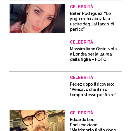
CELEBRITÀ
Belen Rodriguez: “Lo
yoga mi ha aiutata a
uscire dagli attacchi di
panico”
CELEBRITÀ
Massimiliano Ossini vola
a Londra per la laurea
della figlia – FOTO
CELEBRITÀ
Fedez dopo il ricovero:
“Pensavo che il mio
tempo stesse per finire”
CELEBRITÀ
Edoardo Leo,
l’indiscrezione:
“Matrimonio finito dopo