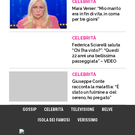
CELEBRITÀ
Mara Venier: “Mio marito
era in fin di vita, in coma
per tre giorni”
CELEBRITÀ
Federica Sciarelli saluta
“Chi l’ha visto?”: “Questi
22 anni una bellissima
passeggiata” – VIDEO
CELEBRITÀ
Giuseppe Conte
racconta la malattia: “È
stato un fulmine a ciel
sereno, ho pregato”
GOSSIP
CELEBRITÀ
TELEVISIONE
BELVE
ISOLA DEI FAMOSI
VERISSIMO