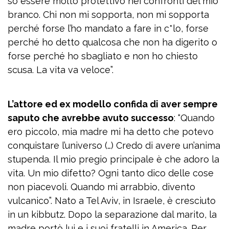
so essere molto protettivo nei confronti del mio
branco. Chi non mi sopporta, non mi sopporta
perché forse l’ho mandato a fare in c*lo, forse
perché ho detto qualcosa che non ha digerito o
forse perché ho sbagliato e non ho chiesto
scusa. La vita va veloce”.
L’attore ed ex modello confida di aver sempre
saputo che avrebbe avuto successo
: “Quando
ero piccolo, mia madre mi ha detto che potevo
conquistare l’universo (…) Credo di avere un’anima
stupenda. Il mio pregio principale è che adoro la
vita. Un mio difetto? Ogni tanto dico delle cose
non piacevoli. Quando mi arrabbio, divento
vulcanico”. Nato a Tel Aviv, in Israele, è cresciuto
in un kibbutz. Dopo la separazione dal marito, la
madre portò lui e i suoi fratelli in America. Per