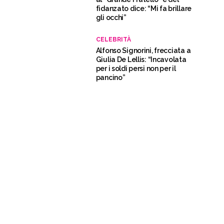
fidanzato dice: “Mi fa brillare
gli occhi”
CELEBRITÀ
Alfonso Signorini, frecciata a
Giulia De Lellis: “Incavolata
per i soldi persi non per il
pancino”