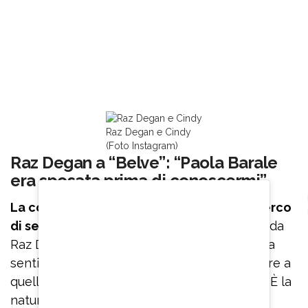
Raz Degan e Cindy
(Foto Instagram)
Raz Degan a “Belve”: “Paola Barale
era sposata prima di conoscermi”
La conversazione si sposta sull’amore. “Cerco
di sedurre la mia donna ogni giorno
– confida
Raz Degan – Non ho mai avuto un’esperienza
sentimentale con un uomo. Niente da togliere a
quelli che vogliono scegliere quella strada”. “È la
natura”, puntualizza Francesca Fagnani. “In