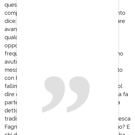
questa fase sono innamoratissimo della mia
compagna Cindy”, svela l’attore. Del tradimento
dice: “E’ un’opportunità di capire se vuoi andare
avanti nel rapporto, se vuoi chiuderlo, se c’è
qualcosa dentro di te che non va. Queste
opportunità non mi sono capitate
frequentemente”. “Quanta popolarità abbiamo
avuto e quanti bastoni tra le ruote ci hanno
messo – afferma a proposito del suo rapporto
con Paola Barale – non lo definisco un
fallimento. Se siamo stati insieme 14 anni vuol
dire che c’era qualcosa di più profondo. Paola fa
parte del mio orto interiore”. “Paola Barale ha
detto: ‘Un uomo che si definisce libero e poi
tradisce per me è uno sfigato’”, ricorda Francesca
Fagnani. “Era sposata prima di conoscermi, no? E
chi definisce lei?”, ribatte l’ex modello. Come ha