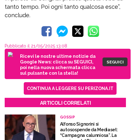
tanto tempo. Poi ogni tanto qualcosa esce”,
conclude.
Pubblicato il 21/05/2025 13:08
Ricevi le nostre ultime notizie da
Google News: clicca su SEGUICI,
SEGUICI
poi nella nuova schermata clicca
sul pulsante con la stella!
CONTINUA A LEGGERE SU PERIZONA.IT
ARTICOLI CORRELATI
GOSSIP
Alfonso Signorini si
autosospende da Mediaset:
“Campagna calunniosa”. La