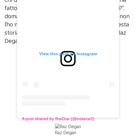
fatto a rapirla a Sperti? Che c’aveva più di lui?”,
domanda la conduttrice ridendo. “Non lo so, non
l’ho mai incontrato. Non voglio entrare in questa
storia, però nessuno è perfetto”, sentenzia Raz
Degan.
View this post on Instagram
A post shared by RaiDue (@instarai2)
Raz Degan