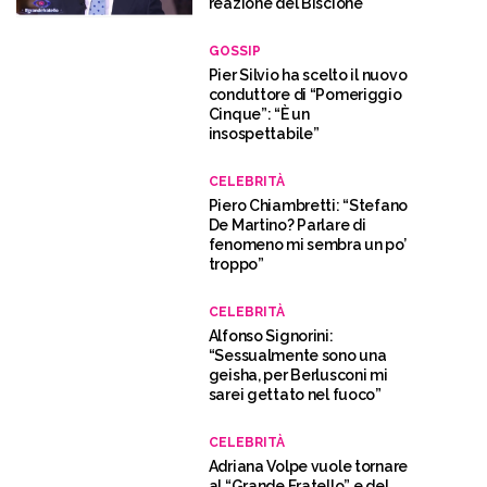
reazione del Biscione
GOSSIP
Pier Silvio ha scelto il nuovo
conduttore di “Pomeriggio
Cinque”: “È un
insospettabile”
CELEBRITÀ
Piero Chiambretti: “Stefano
De Martino? Parlare di
fenomeno mi sembra un po’
troppo”
CELEBRITÀ
Alfonso Signorini:
“Sessualmente sono una
geisha, per Berlusconi mi
sarei gettato nel fuoco”
CELEBRITÀ
Adriana Volpe vuole tornare
al “Grande Fratello” e del