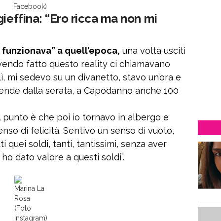
Facebook)
gieffina: “Ero ricca ma non mi
 funzionava” a quell’epoca,
una volta usciti
 “Avendo fatto questo reality ci chiamavano
lì, mi sedevo su un divanetto, stavo un’ora e
pende dalla serata, a Capodanno anche 100
l punto è che poi io tornavo in albergo e
so di felicità. Sentivo un senso di vuoto,
 quei soldi, tanti, tantissimi, senza aver
ho dato valore a questi soldi”.
Marina La
Rosa
(Foto
Instagram)