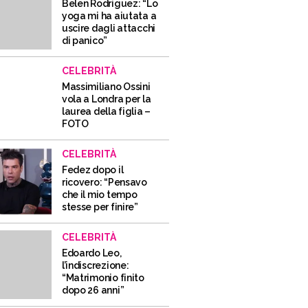
Belen Rodriguez: “Lo
yoga mi ha aiutata a
uscire dagli attacchi
di panico”
CELEBRITÀ
Massimiliano Ossini
vola a Londra per la
laurea della figlia –
FOTO
CELEBRITÀ
Fedez dopo il
ricovero: “Pensavo
che il mio tempo
stesse per finire”
CELEBRITÀ
Edoardo Leo,
l’indiscrezione:
“Matrimonio finito
dopo 26 anni”