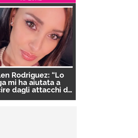
en Rodriguez: “Lo
a mi ha aiutata a
ire dagli attacchi di
nico”