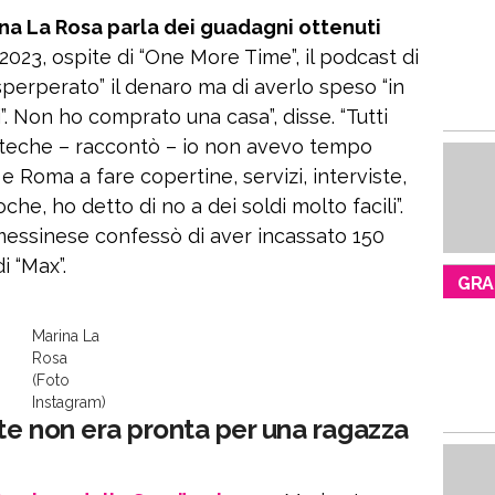
ina La Rosa parla dei guadagni ottenuti
 2023, ospite di “One More Time”, il podcast di
sperperato” il denaro ma di averlo speso “in
i”. Non ho comprato una casa”, disse. “Tutti
oteche – raccontò – io non avevo tempo
 Roma a fare copertine, servizi, interviste,
oche, ho detto di no a dei soldi molto facili”.
messinese confessò di aver incassato 150
di “Max”.
GRA
Marina La
Rosa
(Foto
Instagram)
te non era pronta per una ragazza