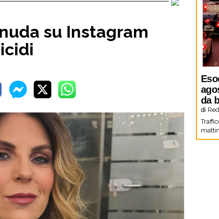
 nuda su Instagram
icidi
Eso
agos
da b
di
Red
Traffi
mattin