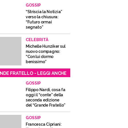
GOSSIP
“Striscia la Notizia”
verso la chiusura:
“Futuro ormai
segnato”
CELEBRITÀ
Michelle Hunziker sul
nuovo compagno:
“Con lui dormo
benissimo”
NDE FRATELLO - LEGGI ANCHE
GOSSIP
Filippo Nardi, cosa fa
oggi il “conte” della
seconda edizione
del “Grande Fratello”
GOSSIP
Francesca Cipriani: