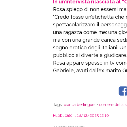
In un’intervista rilasciata al 
Rosa spiegò di non essersi mai 
“Credo fosse un’etichetta che
spettacolarizzare il personagg
una ragazza come me: una giov
ma con una grande carica seduce
sogno erotico degli italiani. Un
pubblico si diverte a giudicare
Rosa appare spesso in tv come 
Gabriele, avuti dall’ex marito Gu
Tags:
bianca berlinguer
·
corriere della 
Pubblicato il 18/12/2025 12:10