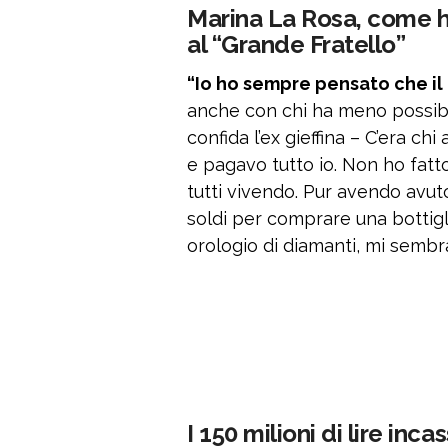
Marina La Rosa, come h
al “Grande Fratello”
“Io ho sempre pensato che il
anche con chi ha meno possibili
confida l’ex gieffina – C’era c
e pagavo tutto io. Non ho fatto
tutti vivendo. Pur avendo avut
soldi per comprare una bottig
orologio di diamanti, mi sembran
I 150 milioni di lire inca