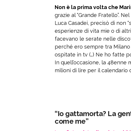
Non è la prima volta che Mar
grazie al “Grande Fratello”. Nel
Luca Casadei, precisò di non “
esperienze di vita mie o di altr
facevano le serate nelle disc
perché ero sempre tra Milano e
ospitate in tv (…) Ne ho fatte p
In quell’occasione, la 48enne 
milioni di lire per il calendario 
“Io gattamorta? La gen
come me”