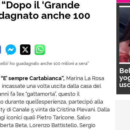
 “Dopo il ‘Grande
adagnato anche 100
Bel
yog
 “E’ sempre Cartabianca”,
Marina La Rosa
usc
e incassate una volta uscita dalla casa del
pa
nni fa l’ex “gattamorta”, questo il
o durante quell’esperienza, partecipò alla
ty di Canale 5 vinta da Cristina Plevani. Dalla
i iconici quali Pietro Taricone, Salvo
erta Beta, Lorenzo Battistello, Sergio