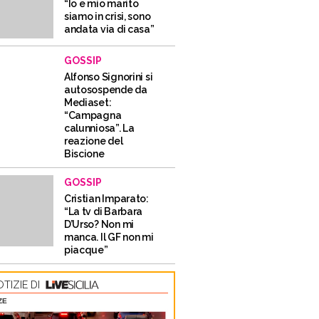
“Io e mio marito
siamo in crisi, sono
andata via di casa”
GOSSIP
Alfonso Signorini si
autosospende da
Mediaset:
“Campagna
calunniosa”. La
reazione del
Biscione
GOSSIP
Cristian Imparato:
“La tv di Barbara
D’Urso? Non mi
manca. Il GF non mi
piacque”
TIZIE DI
ZE