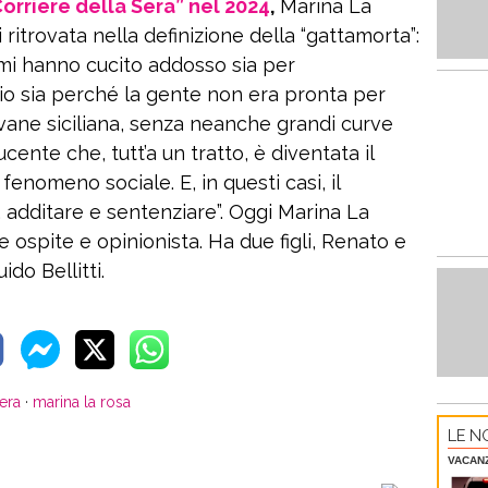
“Corriere della Sera” nel 2024
,
Marina La
ritrovata nella definizione della “gattamorta”:
 mi hanno cucito addosso sia per
io sia perché la gente non era pronta per
ane siciliana, senza neanche grandi curve
nte che, tutt’a un tratto, è diventata il
 fenomeno sociale. E, in questi casi, il
, additare e sentenziare”. Oggi Marina La
ospite e opinionista. Ha due figli, Renato e
ido Bellitti.
sera
·
marina la rosa
LE NO
VACAN