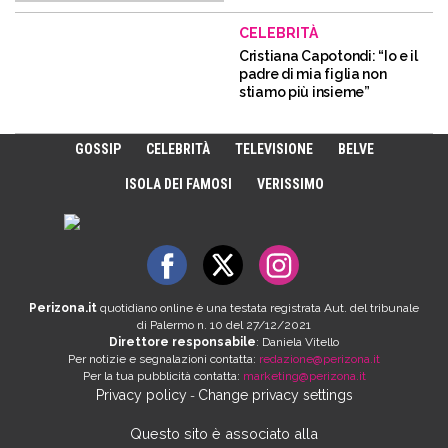
CELEBRITÀ
Cristiana Capotondi: “Io e il
padre di mia figlia non
stiamo più insieme”
GOSSIP
CELEBRITÀ
TELEVISIONE
BELVE
ISOLA DEI FAMOSI
VERISSIMO
Perizona.it
quotidiano online è una testata registrata Aut. del tribunale
di Palermo n. 10 del 27/12/2021
Direttore responsabile
: Daniela Vitello
Per notizie e segnalazioni contatta:
redazione@perizona.it
Per la tua pubblicità contatta:
marketing@perizona.it
Privacy policy
Change privacy settings
-
Questo sito è associato alla