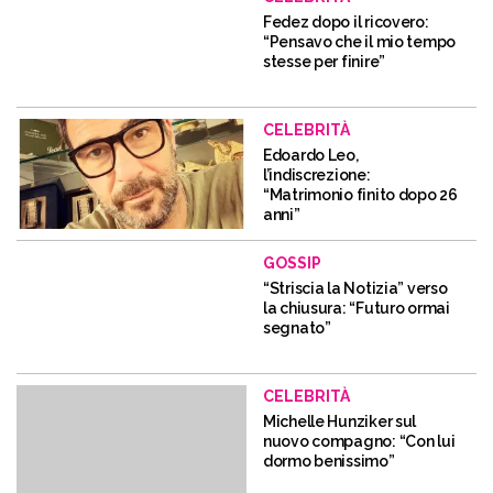
Fedez dopo il ricovero:
“Pensavo che il mio tempo
stesse per finire”
CELEBRITÀ
Edoardo Leo,
l’indiscrezione:
“Matrimonio finito dopo 26
anni”
GOSSIP
“Striscia la Notizia” verso
la chiusura: “Futuro ormai
segnato”
CELEBRITÀ
Michelle Hunziker sul
nuovo compagno: “Con lui
dormo benissimo”