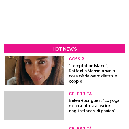
HOT NEWS
GOSSIP
“Temptation Island”,
Raffaella Mennoia svela
cosa c’è davvero dietro le
coppie
CELEBRITÀ
Belen Rodriguez: “Lo yoga
mi ha aiutata a uscire
dagli attacchi di panico”
CELEBRITÀ