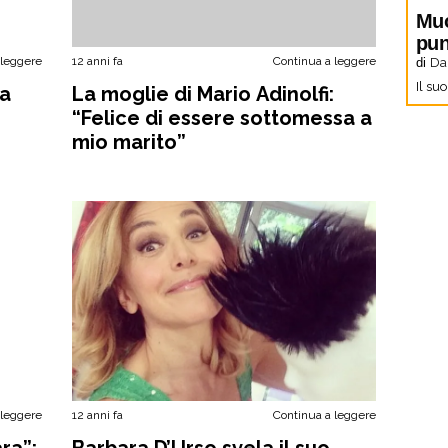
Muo
pun
 leggere
12 anni fa
Continua a leggere
di
Dan
Il su
ra
La moglie di Mario Adinolfi:
“Felice di essere sottomessa a
mio marito”
 leggere
12 anni fa
Continua a leggere
ra”:
Barbara D’Urso svela il suo