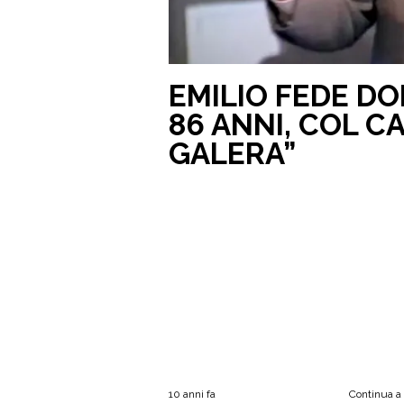
EMILIO FEDE D
86 ANNI, COL C
GALERA”
10 anni fa
Continua a