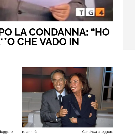
OPO LA CONDANNA: “HO
A**O CHE VADO IN
 leggere
10 anni fa
Continua a leggere