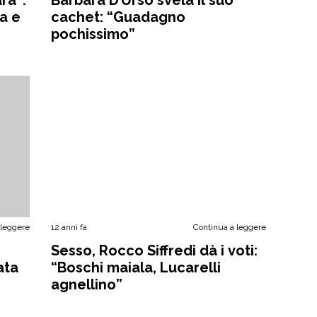
a e
cachet: “Guadagno
pochissimo”
 leggere
12 anni fa
Continua a leggere
Sesso, Rocco Siffredi dà i voti:
ata
“Boschi maiala, Lucarelli
agnellino”