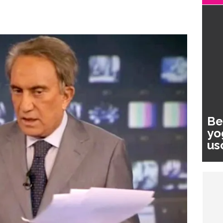
Be
yo
us
pa