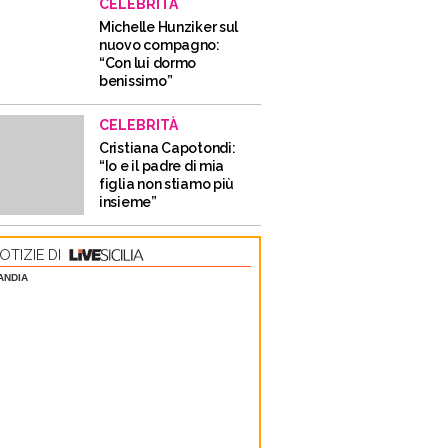
CELEBRITÀ
Michelle Hunziker sul
nuovo compagno:
“Con lui dormo
benissimo”
CELEBRITÀ
Cristiana Capotondi:
“Io e il padre di mia
figlia non stiamo più
insieme”
OTIZIE DI
ANDIA