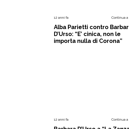
12 anni fa
Continua a
Alba Parietti contro Barba
D’Urso: “E’ cinica, non le
importa nulla di Corona”
12 anni fa
Continua a
Barbara D’Urso a “La Zanza