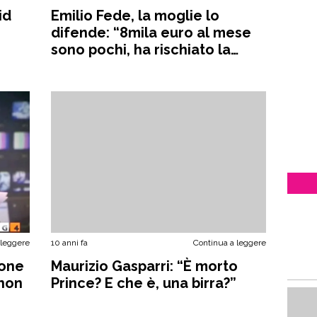
id
Emilio Fede, la moglie lo
difende: “8mila euro al mese
sono pochi, ha rischiato la
vita”
 leggere
10 anni fa
Continua a leggere
ione
Maurizio Gasparri: “È morto
 non
Prince? E che è, una birra?”