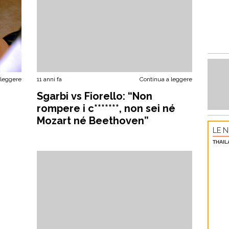
 leggere
11 anni fa
Continua a leggere
Sgarbi vs Fiorello: “Non
rompere i c*******, non sei né
Mozart né Beethoven”
LE N
THAIL