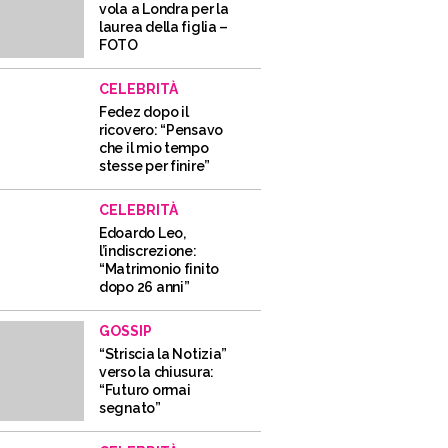
vola a Londra per la
laurea della figlia –
FOTO
CELEBRITÀ
Fedez dopo il
ricovero: “Pensavo
che il mio tempo
stesse per finire”
CELEBRITÀ
Edoardo Leo,
l’indiscrezione:
“Matrimonio finito
dopo 26 anni”
GOSSIP
“Striscia la Notizia”
verso la chiusura:
“Futuro ormai
segnato”