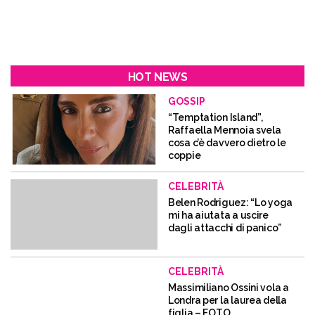
HOT NEWS
GOSSIP
“Temptation Island”,
Raffaella Mennoia svela
cosa c’è davvero dietro le
coppie
CELEBRITÀ
Belen Rodriguez: “Lo yoga
mi ha aiutata a uscire
dagli attacchi di panico”
CELEBRITÀ
Massimiliano Ossini vola a
Londra per la laurea della
figlia – FOTO