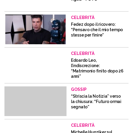
CELEBRITÀ
Fedez dopo il ricovero:
“Pensavo che il mio tempo
stesse per finire”
CELEBRITÀ
Edoardo Leo,
l’indiscrezione:
“Matrimonio finito dopo 26
anni”
GOSSIP
“Striscia la Notizia” verso
la chiusura: “Futuro ormai
segnato”
CELEBRITÀ
Michelle Hunziker sul