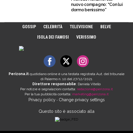
nuovo compagno: “Con lui
dormo benissimo”
GOSSIP
CELEBRITÀ
TELEVISIONE
BELVE
ISOLA DEI FAMOSI
VERISSIMO
Perizona.it
quotidiano online è una testata registrata Aut. del tribunale
di Palermo n. 10 del 27/12/2021
Direttore responsabile
: Daniela Vitello
Per notizie e segnalazioni contatta:
redazione@perizona.it
Per la tua pubblicità contatta:
marketing@perizona.it
Privacy policy
Change privacy settings
-
Questo sito è associato alla