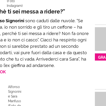
(Foto
Instagram)
hè ti sei messa a ridere?”
so Signorini
sono caduti dalle nuvole. “Se
, io non sorrido e gli tiro un ceffone – ha
a, perché ti sei messa a ridere? Non fa onore
ca e io non ci casco”. Ciacci ha respinto ogni
non si sarebbe prestato ad un secondo
darti, vai pure fuori dalla casa e da questo
GRA
o che tu ci vada. Arrivederci cara Sara”, ha
o l’ex gieffina ad andarsene.
OOK
Alfonso
Signorini
e Sara
Manfuso
(Foto da