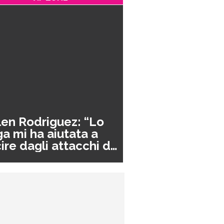
en Rodriguez: “Lo
a mi ha aiutata a
ire dagli attacchi di
nico”