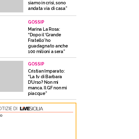
siamo in crisi, sono
andata via di casa”
GOSSIP
Marina La Rosa:
“Dopo il ‘Grande
Fratello’ ho
guadagnato anche
100 milioni a sera”
GOSSIP
Cristian Imparato:
“La tv di Barbara
D’Urso? Non mi
manca. Il GF non mi
piacque”
TIZIE DI
TO