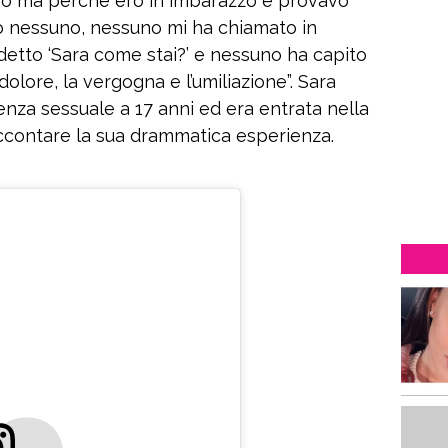
riso ma perché ero in imbarazzo e provavo
o nessuno, nessuno mi ha chiamato in
detto ‘Sara come stai?’ e nessuno ha capito
 dolore, la vergogna e l’umiliazione”. Sara
enza sessuale a 17 anni ed era entrata nella
accontare la sua drammatica esperienza.