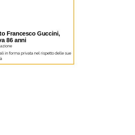
to Francesco Guccini,
va 86 anni
azione
li in forma privata nel rispetto delle sue
tà