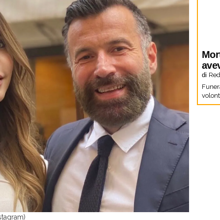
Mor
ave
di
Red
Funera
volon
stagram)