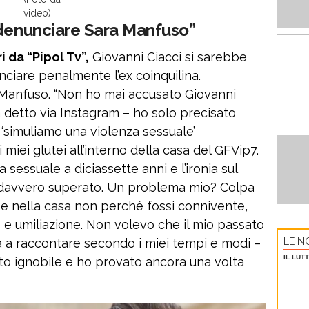
video)
 denunciare Sara Manfuso”
 da “Pipol Tv”,
Giovanni Ciacci si sarebbe
nciare penalmente l’ex coinquilina.
 Manfuso. “Non ho mai accusato Giovanni
a detto via Instagram – ho solo precisato
 ‘simuliamo una violenza sessuale’
iei glutei all’interno della casa del GFVip7.
a sessuale a diciassette anni e l’ironia sul
 davvero superato. Un problema mio? Colpa
rase nella casa non perché fossi connivente,
 umiliazione. Non volevo che il mio passato
LE NO
a a raccontare secondo i miei tempi e modi –
IL LUT
o ignobile e ho provato ancora una volta