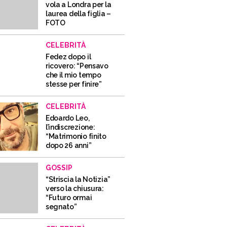
vola a Londra per la
laurea della figlia –
FOTO
CELEBRITÀ
Fedez dopo il
ricovero: “Pensavo
che il mio tempo
stesse per finire”
CELEBRITÀ
Edoardo Leo,
l’indiscrezione:
“Matrimonio finito
dopo 26 anni”
GOSSIP
“Striscia la Notizia”
verso la chiusura:
“Futuro ormai
segnato”