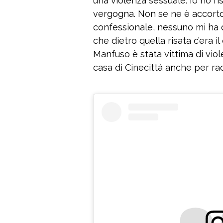
una violenza sessuale’. Io ho 
vergogna. Non se ne è accort
confessionale, nessuno mi ha 
che dietro quella risata c’era il
Manfuso è stata vittima di viol
casa di Cinecittà anche per r