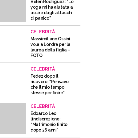
Belen Rodriguez: “Lo
yoga mi ha aiutata a
uscire dagli attacchi
di panico”
CELEBRITÀ
Massimiliano Ossini
vola a Londra per la
laurea della figlia –
FOTO
CELEBRITÀ
Fedez dopo il
ricovero: “Pensavo
che il mio tempo
stesse per finire”
CELEBRITÀ
Edoardo Leo,
l’indiscrezione:
“Matrimonio finito
dopo 26 anni”