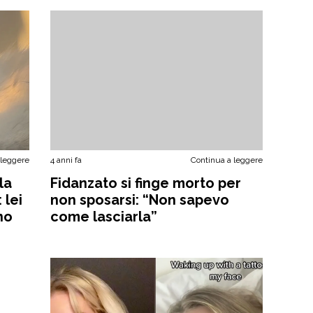
 leggere
4 anni fa
Continua a leggere
la
Fidanzato si finge morto per
 lei
non sposarsi: “Non sapevo
no
come lasciarla”