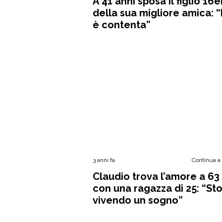
A 41 anni sposa il figlio 16
della sua migliore amica: “
è contenta”
3 anni fa
Continua a
Claudio trova l’amore a 63
con una ragazza di 25: “St
vivendo un sogno”