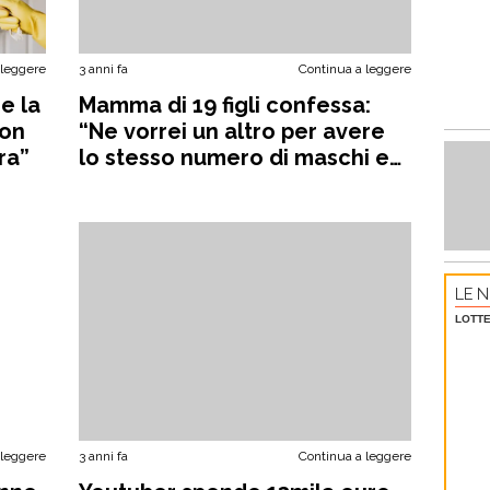
 leggere
3 anni fa
Continua a leggere
e la
Mamma di 19 figli confessa:
non
“Ne vorrei un altro per avere
ra”
lo stesso numero di maschi e
femmine”
LE N
LOTTE
 leggere
3 anni fa
Continua a leggere