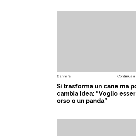
2 anni fa
Continua a
Si trasforma un cane ma p
cambia idea: “Voglio esse
orso o un panda”