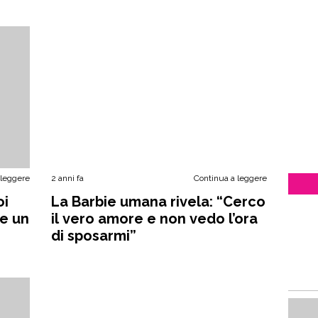
 leggere
2 anni fa
Continua a leggere
oi
La Barbie umana rivela: “Cerco
re un
il vero amore e non vedo l’ora
di sposarmi”