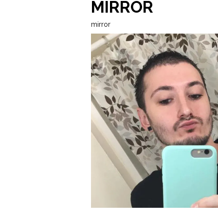
MIRROR
mirror