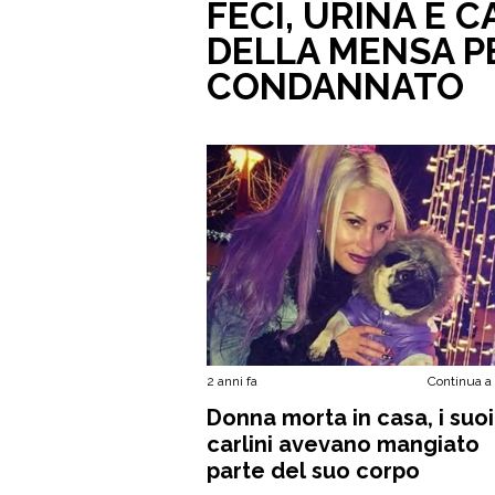
FECI, URINA E 
DELLA MENSA PE
CONDANNATO
2 anni fa
Continua a
Donna morta in casa, i suo
carlini avevano mangiato
parte del suo corpo