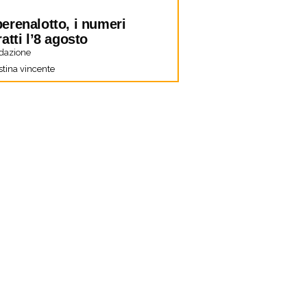
erenalotto, i numeri
ratti l’8 agosto
dazione
stina vincente