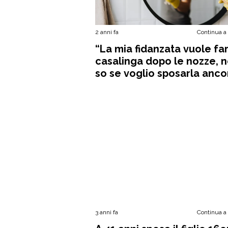
2 anni fa
Continua a
“La mia fidanzata vuole far
casalinga dopo le nozze, 
so se voglio sposarla anco
3 anni fa
Continua a