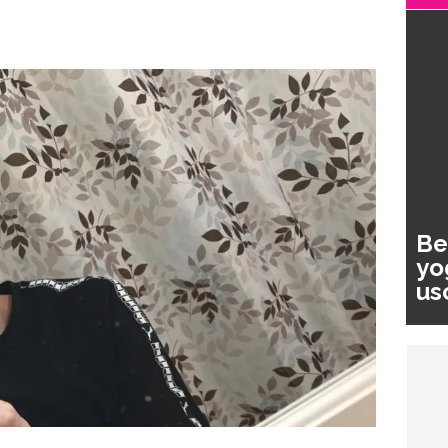
Be
yo
us
pa