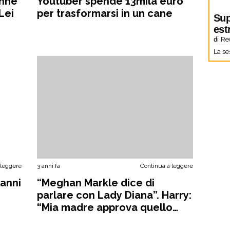
enne
Youtuber spende 13mila euro
Lei
per trasformarsi in un cane
Sup
est
di
Re
La se
 leggere
3 anni fa
Continua a leggere
 anni
“Meghan Markle dice di
o
parlare con Lady Diana”. Harry:
“Mia madre approva quello
che faccio”