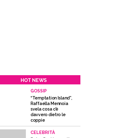
HOT NEWS
GOSSIP
“Temptation Island”,
Raffaella Mennoia
svela cosa c’è
davvero dietro le
coppie
CELEBRITÀ