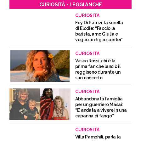
CURIOSITÀ - LEGGI ANCHE
CURIOSITÀ
Fey Di Patrizi, la sorella
di Elodie: “Faccio la
barista, amo Giulia e
voglio un figlio con lei”
CURIOSITÀ
Vasco Rossi, chi è la
prima fan che lanciò il
reggiseno durante un
suo concerto
CURIOSITÀ
Abbandona la famiglia
per un guerriero Masai:
“E’ andata a vivere in una
capanna di fango”
CURIOSITÀ
Villa Pamphili, parla la