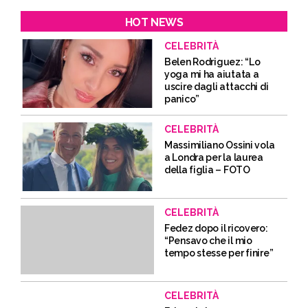
HOT NEWS
CELEBRITÀ
Belen Rodriguez: “Lo
yoga mi ha aiutata a
uscire dagli attacchi di
panico”
CELEBRITÀ
Massimiliano Ossini vola
a Londra per la laurea
della figlia – FOTO
CELEBRITÀ
Fedez dopo il ricovero:
“Pensavo che il mio
tempo stesse per finire”
CELEBRITÀ