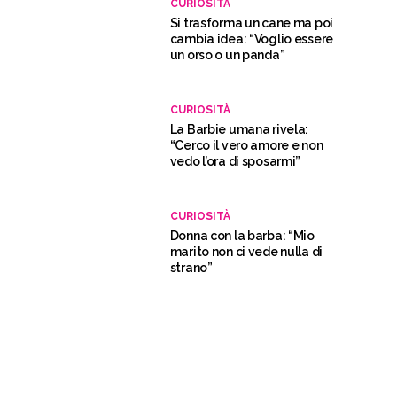
CURIOSITÀ
Si trasforma un cane ma poi
cambia idea: “Voglio essere
un orso o un panda”
CURIOSITÀ
La Barbie umana rivela:
“Cerco il vero amore e non
vedo l’ora di sposarmi”
CURIOSITÀ
Donna con la barba: “Mio
marito non ci vede nulla di
strano”