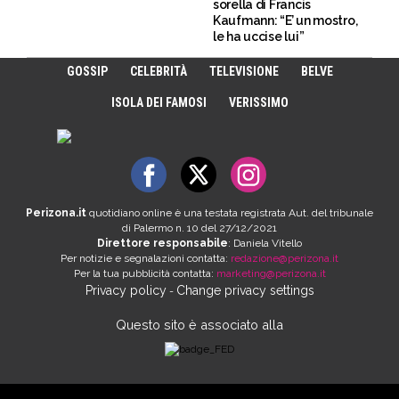
sorella di Francis
Kaufmann: “E’ un mostro,
le ha uccise lui”
GOSSIP
CELEBRITÀ
TELEVISIONE
BELVE
ISOLA DEI FAMOSI
VERISSIMO
Perizona.it
quotidiano online è una testata registrata Aut. del tribunale
di Palermo n. 10 del 27/12/2021
Direttore responsabile
: Daniela Vitello
Per notizie e segnalazioni contatta:
redazione@perizona.it
Per la tua pubblicità contatta:
marketing@perizona.it
Privacy policy
Change privacy settings
-
Questo sito è associato alla