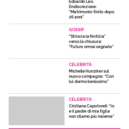
Edoardo Leo,
l’indiscrezione:
“Matrimonio finito dopo
26 anni”
GOSSIP
“Striscia la Notizia”
verso la chiusura:
“Futuro ormai segnato”
CELEBRITÀ
Michelle Hunziker sul
nuovo compagno: “Con
lui dormo benissimo”
CELEBRITÀ
Cristiana Capotondi: “Io
e il padre di mia figlia
non stiamo più insieme”