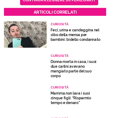
CONTINUA A LEGGERE SU PERIZONA.IT
ARTICOLI CORRELATI
CURIOSITÀ
Feci, urina e candeggina nel
cibo della mensa per
bambini: bidello condannato
CURIOSITÀ
Donna morta in casa, i suoi
due carlini avevano
mangiato parte del suo
corpo
CURIOSITÀ
Mamma non lava i suoi
cinque figli: “Risparmio
tempo e denaro”