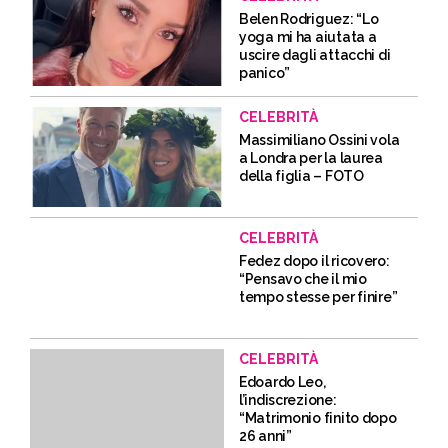
Belen Rodriguez: “Lo
yoga mi ha aiutata a
uscire dagli attacchi di
panico”
CELEBRITÀ
Massimiliano Ossini vola
a Londra per la laurea
della figlia – FOTO
CELEBRITÀ
Fedez dopo il ricovero:
“Pensavo che il mio
tempo stesse per finire”
CELEBRITÀ
Edoardo Leo,
l’indiscrezione:
“Matrimonio finito dopo
26 anni”