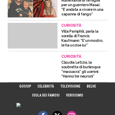
Abbandona la famiglia
per un guerriero Masai:
“E’ andata a vivere in una
capanna di fango”
CURIOSITÀ
Villa Pamphili, parla la
sorella di Francis
Kaufmann: “E’ un mostro,
le ha uccise lui”
CURIOSITÀ
Claudia Letizia, la
soubrette di burlesque
“massacra” gli uomini:
“Hanno tre neuroni”
GOSSIP
CELEBRITÀ
TELEVISIONE
BELVE
ISOLA DEI FAMOSI
VERISSIMO