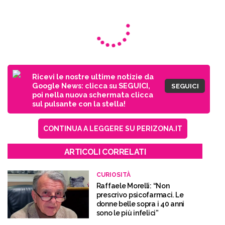
Ricevi le nostre ultime notizie da
Google News: clicca su SEGUICI,
SEGUICI
poi nella nuova schermata clicca
sul pulsante con la stella!
CONTINUA A LEGGERE SU PERIZONA.IT
ARTICOLI CORRELATI
CURIOSITÀ
Raffaele Morelli: “Non
prescrivo psicofarmaci. Le
donne belle sopra i 40 anni
sono le più infelici”