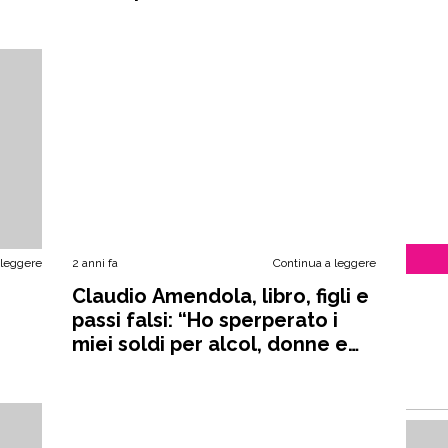
assurda”
 leggere
2 anni fa
Continua a leggere
Claudio Amendola, libro, figli e
passi falsi: “Ho sperperato i
miei soldi per alcol, donne e
auto”