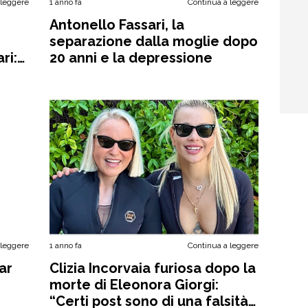
 leggere
1 anno fa
Continua a leggere
Antonello Fassari, la
separazione dalla moglie dopo
ri:
20 anni e la depressione
 leggere
1 anno fa
Continua a leggere
ar
Clizia Incorvaia furiosa dopo la
morte di Eleonora Giorgi:
“Certi post sono di una falsità