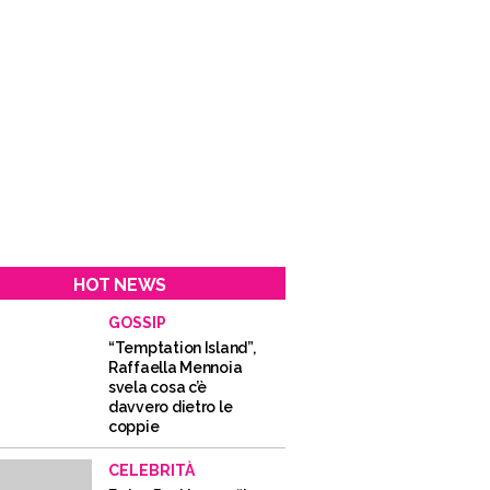
HOT NEWS
GOSSIP
“Temptation Island”,
Raffaella Mennoia
svela cosa c’è
davvero dietro le
coppie
CELEBRITÀ