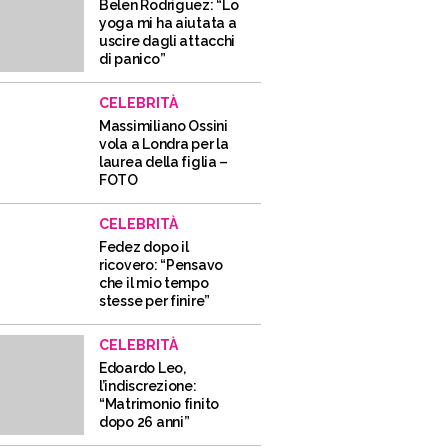
Belen Rodriguez: “Lo
yoga mi ha aiutata a
uscire dagli attacchi
di panico”
CELEBRITÀ
Massimiliano Ossini
vola a Londra per la
laurea della figlia –
FOTO
CELEBRITÀ
Fedez dopo il
ricovero: “Pensavo
che il mio tempo
stesse per finire”
CELEBRITÀ
Edoardo Leo,
l’indiscrezione:
“Matrimonio finito
dopo 26 anni”