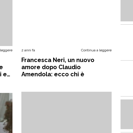
 leggere
2 anni fa
Continua a leggere
Francesca Neri, un nuovo
re
amore dopo Claudio
i e
Amendola: ecco chi è