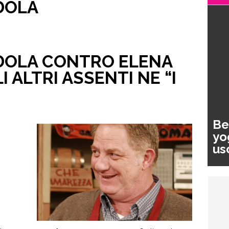
DOLA
DOLA CONTRO ELENA
LI ALTRI ASSENTI NE “I
Be
yo
us
pa