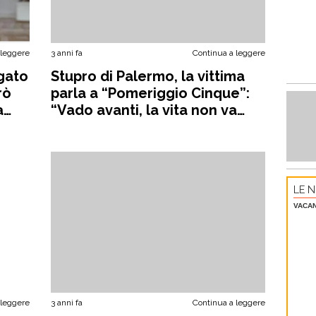
 leggere
3 anni fa
Continua a leggere
gato
Stupro di Palermo, la vittima
rò
parla a “Pomeriggio Cinque”:
a
“Vado avanti, la vita non va
sprecata”
LE N
VACA
 leggere
3 anni fa
Continua a leggere