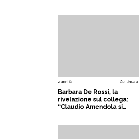
2 anni fa
Continua a
Barbara De Rossi, la
rivelazione sul collega:
“Claudio Amendola si
innamorò di me”