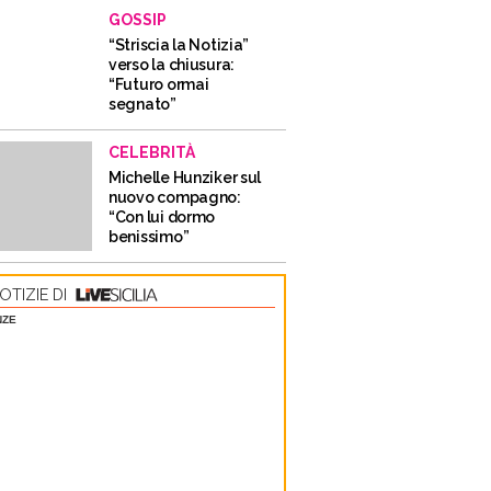
GOSSIP
“Striscia la Notizia”
verso la chiusura:
“Futuro ormai
segnato”
CELEBRITÀ
Michelle Hunziker sul
nuovo compagno:
“Con lui dormo
benissimo”
OTIZIE DI
NZE