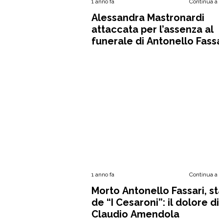
1 anno fa
Continua a
Alessandra Mastronardi
attaccata per l’assenza al
funerale di Antonello Fassa
“Senza parole”
1 anno fa
Continua a
Morto Antonello Fassari, st
de “I Cesaroni”: il dolore di
Claudio Amendola