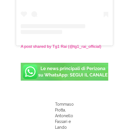
A post shared by Tg1 Rai (@tg1_rai_official)
Tommaso
Piotta,
Antonello
Fassari e
Lando