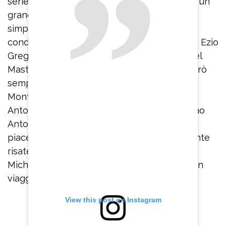
serie tv di successo. Antonello era oltre che un
grande professionista un signore cordiale,
simpatico, educato. Un abbraccio e
condoglianze alla sua famiglia”, è il ricordo di Ezio
Greggio. “Ciao caro Antonello sei stato un bel
Mastro Titta nel nostro Rugantino. Ti ricorderò
sempre con affetto”, ha scritto Enrico
Montesano. A piangere la scomparsa di
Antonello Fassari è anche Nina Soldano: “Ciao
Antonello! Girare e viverti sul set è stato un
piacere immenso. Simpatico, educato e quante
risate. Era il 2023 ‘Flaminia’ opera prima di
Michela Giraud. Ancora non ci credo. Fai buon
viaggio”.
View this post on Instagram