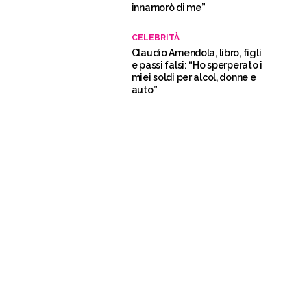
innamorò di me”
CELEBRITÀ
Claudio Amendola, libro, figli
e passi falsi: “Ho sperperato i
miei soldi per alcol, donne e
auto”