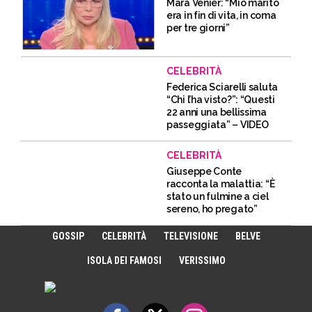
Mara Venier: “Mio marito
era in fin di vita, in coma
per tre giorni”
CELEBRITÀ
Federica Sciarelli saluta
“Chi l’ha visto?”: “Questi
22 anni una bellissima
passeggiata” – VIDEO
CELEBRITÀ
Giuseppe Conte
racconta la malattia: “È
stato un fulmine a ciel
sereno, ho pregato”
GOSSIP
CELEBRITÀ
TELEVISIONE
BELVE
ISOLA DEI FAMOSI
VERISSIMO