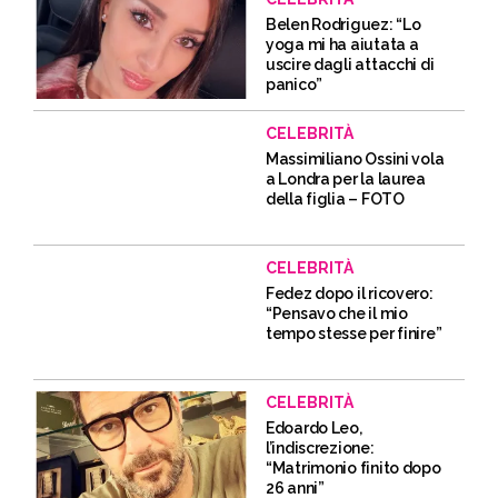
Belen Rodriguez: “Lo
yoga mi ha aiutata a
uscire dagli attacchi di
panico”
CELEBRITÀ
Massimiliano Ossini vola
a Londra per la laurea
della figlia – FOTO
CELEBRITÀ
Fedez dopo il ricovero:
“Pensavo che il mio
tempo stesse per finire”
CELEBRITÀ
Edoardo Leo,
l’indiscrezione:
“Matrimonio finito dopo
26 anni”