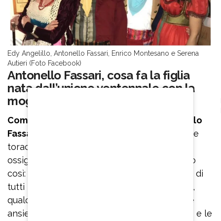
Edy Angelillo, Antonello Fassari, Enrico Montesano e Serena
Autieri (Foto Facebook)
Antonello Fassari, cosa fa la figlia
nata dall’unione ventennale con la
moglie
Come se non bastasse, da tempo, Antonello
Fassari soffriva di angina pectoris
, un dolore
toracico legato ad una insufficiente
ossigenazione del cuore che aveva descritto
così: “Stavo male, non riuscivo a fare le cose di
tutti i giorni. Sentivo come una carpa dentro,
qualcosa che mi mordeva. Ero divorato dalle
ansie. Però fortunatamente le cure mediche e le