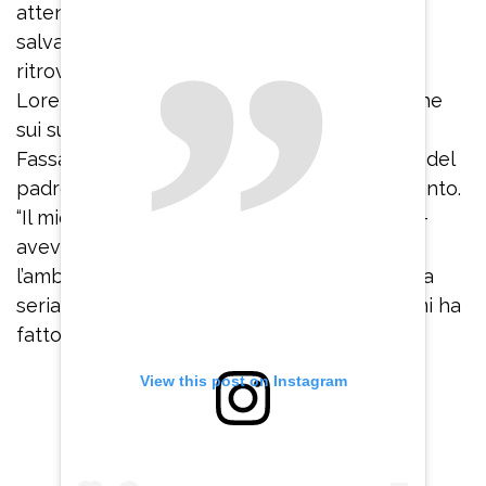
attenzioni di persone preparate mi hanno
salvato la vita”. La star de “I Cesaroni” aveva
ritrovato la serenità sentimentale grazie a
Lorella, una donna che aveva mostrato anche
sui suoi social. Flaminia, figlia di Antonello
Fassari, fa la personal chef e la professione del
padre non l’aveva mai entusiasmata più di tanto.
“Il mio lavoro non è mai piaciuto a mia figlia –
aveva confidato l’attore – non le piace
l’ambiente, non l’ha mai considerato una cosa
seria, e questo mi dispiace un po’. Tuttavia, mi ha
fatto i complimenti per ‘Romanzo criminale’”.
View this post on Instagram