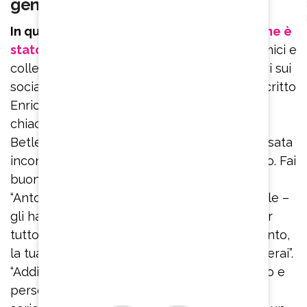
gentilezza, il tuo sorriso”
In queste ore, oltre a
Claudio Amendola che è
stato il primo a rompere il silenzio
, tanti amici e
colleghi stanno ricordando Antonello Fassari sui
social. “Antonello mi mancherai tanto – ha scritto
Enrico Brignano – ricordo di te le lunghe
chiacchierate sul set del film Bambino di
Betlemme e poi sul set dei Cesaroni la tua risata
inconfondibile, la tua gentilezza, il tuo sorriso. Fai
buon viaggio amico mio e riposa in pace”.
“Antonello, che dolore! Mi sembra impossibile –
gli ha fatto eco Elena Sofia Ricci – Grazie per
tutto quello che ci hai donato, per il tuo talento,
la tua sensibilità e infinita gentilezza, mancherai”.
“Addio Antonello Fassari, compagno di lavoro e
persona adorabile col quale ho girato film e