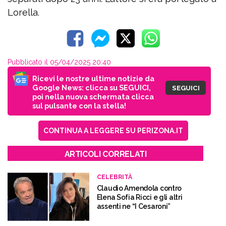
Lorella.
Pubblicato il 05/04/2025 20:40
Ricevi le nostre ultime notizie da
Google News: clicca su SEGUICI,
SEGUICI
poi nella nuova schermata clicca
sul pulsante con la stella!
CONTINUA A LEGGERE SU PERIZONA.IT
ARTICOLI CORRELATI
CELEBRITÀ
Claudio Amendola contro
Elena Sofia Ricci e gli altri
assenti ne “I Cesaroni”