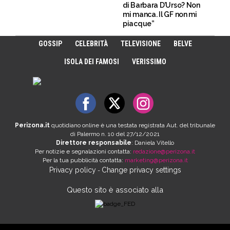
di Barbara D’Urso? Non
mi manca. Il GF non mi
piacque”
GOSSIP
CELEBRITÀ
TELEVISIONE
BELVE
ISOLA DEI FAMOSI
VERISSIMO
Perizona.it
quotidiano online è una testata registrata Aut. del tribunale
di Palermo n. 10 del 27/12/2021
Direttore responsabile
: Daniela Vitello
Per notizie e segnalazioni contatta:
redazione@perizona.it
Per la tua pubblicità contatta:
marketing@perizona.it
Privacy policy
Change privacy settings
-
Questo sito è associato alla