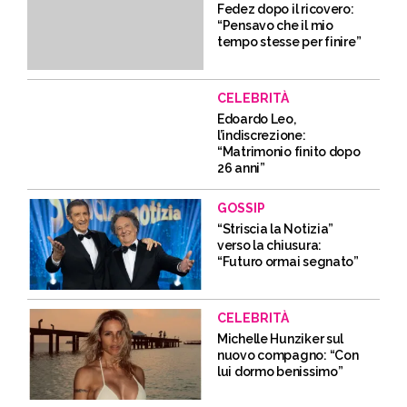
Fedez dopo il ricovero:
“Pensavo che il mio
tempo stesse per finire”
CELEBRITÀ
Edoardo Leo,
l’indiscrezione:
“Matrimonio finito dopo
26 anni”
GOSSIP
“Striscia la Notizia”
verso la chiusura:
“Futuro ormai segnato”
CELEBRITÀ
Michelle Hunziker sul
nuovo compagno: “Con
lui dormo benissimo”