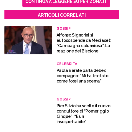
CONTINUA A LEGGERE SU PERIZONA.IT
ARTICOLI CORRELATI
GOSSIP
Alfonso Signorini si
autosospende da Mediaset:
“Campagna calunniosa”. La
reazione del Biscione
CELEBRITÀ
Paola Barale parla dell’ex
compagno: “Mi ha trattato
come fossi una scema”
GOSSIP
Pier Silvio ha scelto il nuovo
conduttore di “Pomeriggio
Cinque”: “È un
insospettabile”