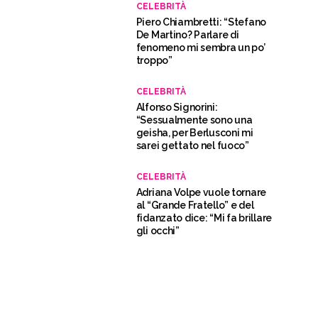
CELEBRITÀ
Piero Chiambretti: “Stefano
De Martino? Parlare di
fenomeno mi sembra un po’
troppo”
CELEBRITÀ
Alfonso Signorini:
“Sessualmente sono una
geisha, per Berlusconi mi
sarei gettato nel fuoco”
CELEBRITÀ
Adriana Volpe vuole tornare
al “Grande Fratello” e del
fidanzato dice: “Mi fa brillare
gli occhi”