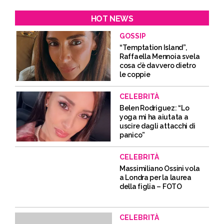
HOT NEWS
GOSSIP
“Temptation Island”,
Raffaella Mennoia svela
cosa c’è davvero dietro
le coppie
CELEBRITÀ
Belen Rodriguez: “Lo
yoga mi ha aiutata a
uscire dagli attacchi di
panico”
CELEBRITÀ
Massimiliano Ossini vola
a Londra per la laurea
della figlia – FOTO
CELEBRITÀ