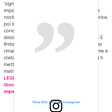
“signorina buonasera”. “A noi di Miami non ci
importa nulla, anche perché già c’abbiamo le
nostre spiagge italiane. Quindi a noi dell’America,
poi in questo periodo…”, ha sentenziato la
conduttrice. “Sono cose personali, troppo
dolorose – ha ribadito Maria Giovanna Elmi – È
finito, non per questo c’era meno amore. Sono
rimasta in amicizia con questa persona. Per me è
stato un grande amore. Poi purtroppo la vita ti
mette davanti a delle realtà per cui questo
matrimonio poteva essere annullato”.
LEGGI ANCHE: La confessione di Maria
Giovanna Elmi: “A 20 anni un’operazione mi
impedì di avere figli”
View this post on Instagram