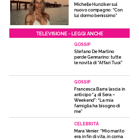
Michelle Hunziker sul
nuovo compagno: “Con
lui dormo benissimo”
TELEVISIONE - LEGGI ANCHE
GOSSIP
Stefano De Martino
perde Gennarino: tutte
le novità di “Affari Tuoi”
GOSSIP
Francesca Barra lascia in
anticipo “4 di Sera –
Weekend”: “La mia
famiglia ha bisogno di
me”
CELEBRITÀ
Mara Venier: “Mio marito
era in fin di vita, in coma