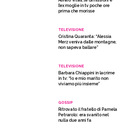
Alvaro Vitali, le dimissioni e
l’ex moglie in tv poche ore
prima che morisse
TELEVISIONE
Cristina Quaranta: “Alessia
Merz veniva dalle montagne,
non sapeva ballare”
TELEVISIONE
Barbara Chiappini in lacrime
in tv: “Io e mio marito non
viviamo più insieme”
GOSSIP
Ritrovato il fratello di Pamela
Petrarolo: era svanito nel
nulla due anni fa