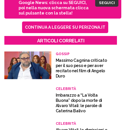
Google News: clicca su SEGUICI,
SEGUICI
poi nella nuova schermata clicca
sul pulsante con la stella!
CONTINUA A LEGGERE SU PERIZONA.IT
ARTICOLI CORRELATI
GOSSIP
Massimo Cagnina criticato
per il suo peso e per aver
recitato nel film di Angelo
Duro
CELEBRITÀ
Imbarazzo a “La Volta
Buona” dopo la morte di
Alvaro Vitali: le parole di
Caterina Balivo
CELEBRITÀ