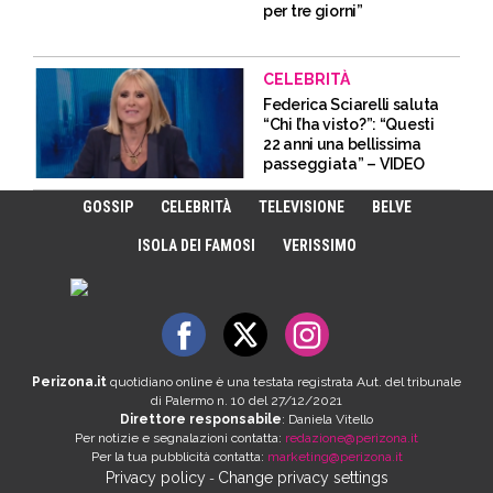
per tre giorni”
CELEBRITÀ
Federica Sciarelli saluta
“Chi l’ha visto?”: “Questi
22 anni una bellissima
passeggiata” – VIDEO
GOSSIP
CELEBRITÀ
TELEVISIONE
BELVE
ISOLA DEI FAMOSI
VERISSIMO
Perizona.it
quotidiano online è una testata registrata Aut. del tribunale
di Palermo n. 10 del 27/12/2021
Direttore responsabile
: Daniela Vitello
Per notizie e segnalazioni contatta:
redazione@perizona.it
Per la tua pubblicità contatta:
marketing@perizona.it
Privacy policy
Change privacy settings
-