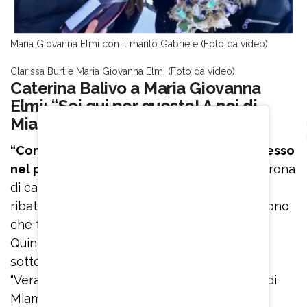
Maria Giovanna Elmi con il marito Gabriele (Foto da video)
Clarissa Burt e Maria Giovanna Elmi (Foto da video)
Caterina Balivo a Maria Giovanna
Elmi: “Sei qui per questo! A noi di
Miami non ci importa nulla”
“Come mai l’annullamento? Cosa era successo
nel primo matrimonio?”,
ha incalzato la padrona
di casa. “Sono cose molto personali, no?”, ha
ribattuto Maria Giovanna Elmi. “Eh no, mi dicono
che ti avevano chiamata anche per questo.
Quindi per questo faccio la domanda”, ha
sottolineato Caterina Balivo.
“Veramente mi hanno chiamata per parlare di
Miami. Soprattutto”, ha puntualizzato l’ex