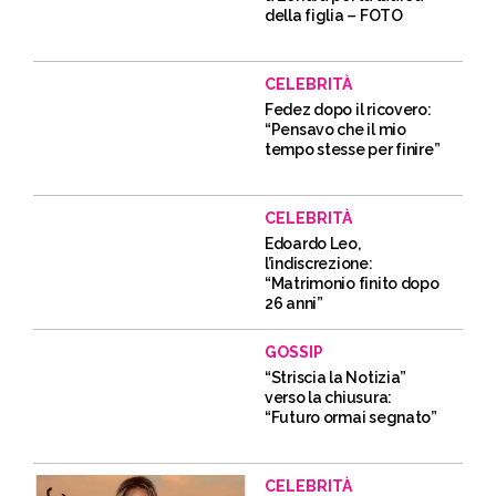
della figlia – FOTO
CELEBRITÀ
Fedez dopo il ricovero:
“Pensavo che il mio
tempo stesse per finire”
CELEBRITÀ
Edoardo Leo,
l’indiscrezione:
“Matrimonio finito dopo
26 anni”
GOSSIP
“Striscia la Notizia”
verso la chiusura:
“Futuro ormai segnato”
CELEBRITÀ