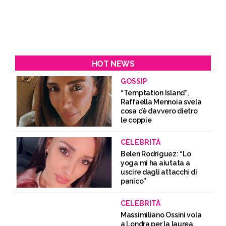
HOT NEWS
GOSSIP
“Temptation Island”,
Raffaella Mennoia svela
cosa c’è davvero dietro
le coppie
CELEBRITÀ
Belen Rodriguez: “Lo
yoga mi ha aiutata a
uscire dagli attacchi di
panico”
CELEBRITÀ
Massimiliano Ossini vola
a Londra per la laurea