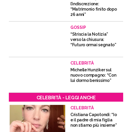
l’indiscrezione:
“Matrimonio finito dopo
26 anni”
GOSSIP
“Striscia la Notizia”
verso la chiusura:
“Futuro ormai segnato”
CELEBRITÀ
Michelle Hunziker sul
nuovo compagno: “Con
lui dormo benissimo”
CELEBRITÀ - LEGGI ANCHE
CELEBRITÀ
Cristiana Capotondi: “Io
e il padre di mia figlia
non stiamo più insieme”