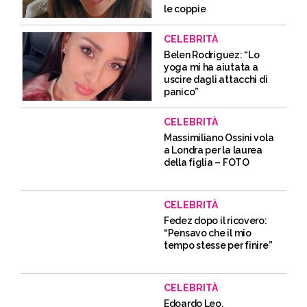
le coppie
CELEBRITÀ
Belen Rodriguez: “Lo
yoga mi ha aiutata a
uscire dagli attacchi di
panico”
CELEBRITÀ
Massimiliano Ossini vola
a Londra per la laurea
della figlia – FOTO
CELEBRITÀ
Fedez dopo il ricovero:
“Pensavo che il mio
tempo stesse per finire”
CELEBRITÀ
Edoardo Leo,