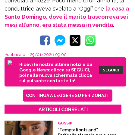
convolati a nozze. Poco meno di un anno fa, la
conduttrice aveva svelato a “Oggi” che
la casa a
Santo Domingo, dove il marito trascorreva sei
mesi all’anno, era stata messa in vendita
.
Pubblicato il 29/01/2026 09:00
Ricevi le nostre ultime notizie da
Google News: clicca su SEGUICI,
SEGUICI
poi nella nuova schermata clicca
sul pulsante con la stella!
CONTINUA A LEGGERE SU PERIZONA.IT
ARTICOLI CORRELATI
GOSSIP
“Temptation Island”,