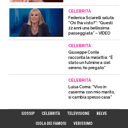
CELEBRITÀ
Federica Sciarelli saluta
“Chi l’ha visto?”: “Questi
22 anni una bellissima
passeggiata” – VIDEO
CELEBRITÀ
Giuseppe Conte
racconta la malattia: “È
stato un fulmine a ciel
sereno, ho pregato”
CELEBRITÀ
Luisa Corna: “Vivo in
caserma con mio marito,
si cambia spesso casa”
GOSSIP
CELEBRITÀ
TELEVISIONE
BELVE
ISOLA DEI FAMOSI
VERISSIMO