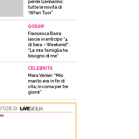
perde Gennarino:
tutte le novità di
“Affari Tuoi”
GOSSIP
Francesca Barra
lascia in anticipo “4
di Sera – Weekend”:
“La mia famiglia ha
bisogno di me”
CELEBRITÀ
Mara Venier: “Mio
marito era in fin di
vita, in coma per tre
giorni”
TIZIE DI
RIE