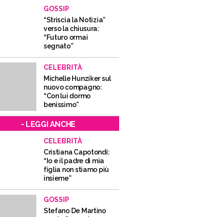
GOSSIP
“Striscia la Notizia”
verso la chiusura:
“Futuro ormai
segnato”
CELEBRITÀ
Michelle Hunziker sul
nuovo compagno:
“Con lui dormo
benissimo”
- LEGGI ANCHE
CELEBRITÀ
Cristiana Capotondi:
“Io e il padre di mia
figlia non stiamo più
insieme”
GOSSIP
Stefano De Martino