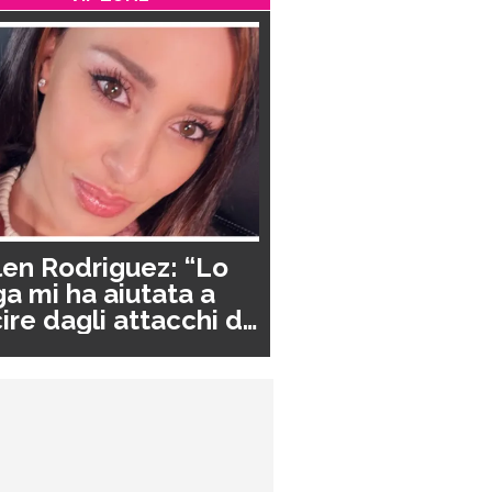
en Rodriguez: “Lo
a mi ha aiutata a
ire dagli attacchi di
nico”