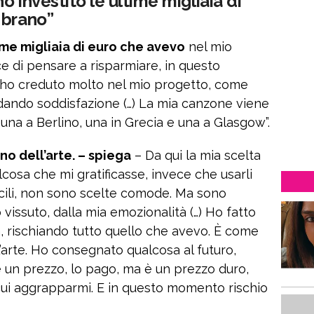
o investito le ultime migliaia di
 brano”
time migliaia di euro che avevo
nel mio
ce di pensare a risparmiare, in questo
 ho creduto molto nel mio progetto, come
dando soddisfazione (…) La mia canzone viene
una a Berlino, una in Grecia e una a Glasgow”.
no dell’arte. – spiega
– Da qui la mia scelta
alcosa che mi gratificasse, invece che usarli
icili, non sono scelte comode. Ma sono
 vissuto, dalla mia emozionalità (…) Ho fatto
, rischiando tutto quello che avevo. È come
l’arte. Ho consegnato qualcosa al futuro,
un prezzo, lo pago, ma è un prezzo duro,
ui aggrapparmi. E in questo momento rischio