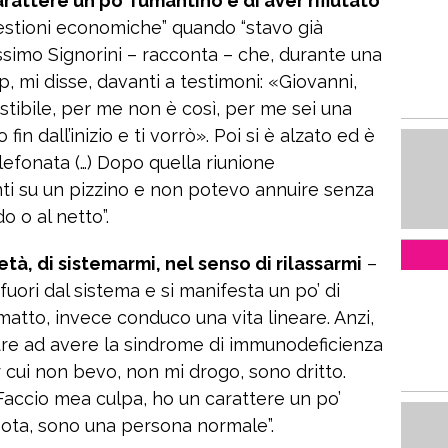
rattere un po’ fumantino e di aver rifiutato
questioni economiche” quando “stavo già
tissimo Signorini – racconta – che, durante una
p, mi disse, davanti a testimoni: «Giovanni,
estibile, per me non è così, per me sei una
fin dall’inizio e ti vorrò». Poi si è alzato ed è
lefonata (…) Dopo quella riunione
ti su un pizzino e non potevo annuire senza
o o al netto”.
età, di sistemarmi, nel senso di rilassarmi
–
uori dal sistema e si manifesta un po’ di
matto, invece conduco una vita lineare. Anzi,
tre ad avere la sindrome di immunodeficienza
r cui non bevo, non mi drogo, sono dritto.
Faccio mea culpa, ho un carattere un po’
ota, sono una persona normale”.