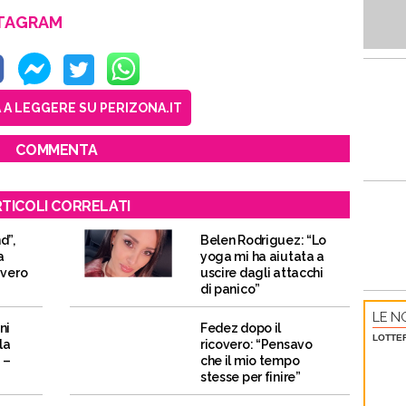
STAGRAM
A LEGGERE SU PERIZONA.IT
COMMENTA
TICOLI CORRELATI
d”,
Belen Rodriguez: “Lo
a
yoga mi ha aiutata a
vvero
uscire dagli attacchi
di panico”
LE NO
ni
Fedez dopo il
LOTTE
la
ricovero: “Pensavo
 –
che il mio tempo
stesse per finire”