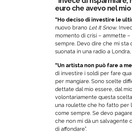
“Invece di risparmiare, h
euro che avevo nel mio
“Ho deciso di investire le ul
nuovo brano
Let It Snow
. Inve
momento di crisi – ammette –
sempre. Devo dire che mi sta 
suonata in una radio a Londra, 
“Un artista non può fare a me
di investire i soldi per fare qu
per mangiare. Sono scelte diff
dettate dal mio essere, dal mio
volontariamente questa scelta
una roulette che ho fatto per 
come sempre. Se devo pagare 
che non mi dà un salvagente c
di affondare”.