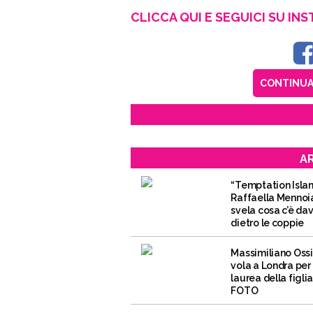
CLICCA QUI E SEGUICI SU IN
CONTINUA 
AR
“Temptation Islan
Raffaella Mennoi
svela cosa c’è da
dietro le coppie
Massimiliano Ossi
vola a Londra per 
laurea della figlia
FOTO