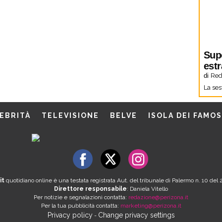
Sup
estr
di
Red
La ses
EBRITÀ
TELEVISIONE
BELVE
ISOLA DEI FAMOS
it
quotidiano online è una testata registrata Aut. del tribunale di Palermo n. 10 de
Direttore responsabile
: Daniela Vitello
Per notizie e segnalazioni contatta:
redazione@perizona.it
Per la tua pubblicità contatta:
marketing@perizona.it
Privacy policy
Change privacy settings
-