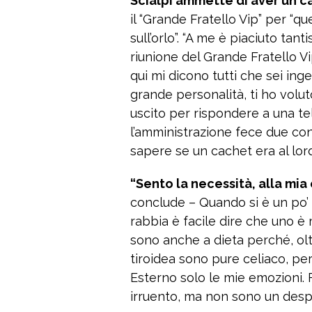
Scialpi ammette di aver un ca
il “Grande Fratello Vip” per “
sull’orlo”. “A me è piaciuto tan
riunione del Grande Fratello Vi
qui mi dicono tutti che sei ing
grande personalità, ti ho voluto 
uscito per rispondere a una te
l’amministrazione fece due con
sapere se un cachet era al lord
“Sento la necessità, alla mia 
conclude – Quando si è un po’ f
rabbia è facile dire che uno è 
sono anche a dieta perché, ol
tiroidea sono pure celiaco, pe
Esterno solo le mie emozioni. 
irruento, ma non sono un desp