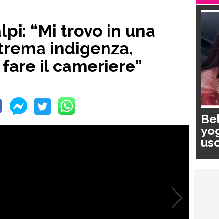
lpi: “Mi trovo in una
strema indigenza,
fare il cameriere”
Bel
yog
usc
pa