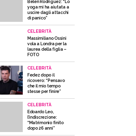
Belen Rodriguez: “Lo
yoga mi ha aiutata a
uscire dagli attacchi
di panico”
CELEBRITÀ
Massimiliano Ossini
vola a Londra per la
laurea della figlia –
FOTO
CELEBRITÀ
Fedez dopo il
ricovero: “Pensavo
che il mio tempo
stesse per finire”
CELEBRITÀ
Edoardo Leo,
l’indiscrezione:
“Matrimonio finito
dopo 26 anni”