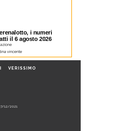
erenalotto, i numeri
atti il 6 agosto 2026
azione
tina vincente
I
VERISSIMO
l 27/12/2021