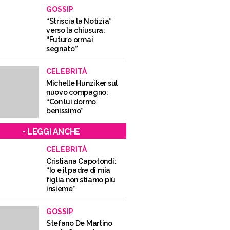
GOSSIP
“Striscia la Notizia”
verso la chiusura:
“Futuro ormai
segnato”
CELEBRITÀ
Michelle Hunziker sul
nuovo compagno:
“Con lui dormo
benissimo”
- LEGGI ANCHE
CELEBRITÀ
Cristiana Capotondi:
“Io e il padre di mia
figlia non stiamo più
insieme”
GOSSIP
Stefano De Martino