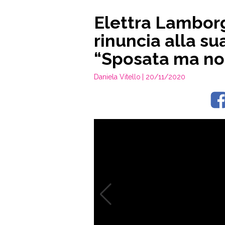
Elettra Lamborgh
rinuncia alla su
“Sposata ma no
Daniela Vitello
| 20/11/2020