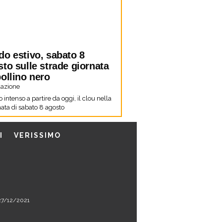
do estivo, sabato 8
to sulle strade giornata
ollino nero
azione
co intenso a partire da oggi, il clou nella
ata di sabato 8 agosto
I
VERISSIMO
l 27/12/2021