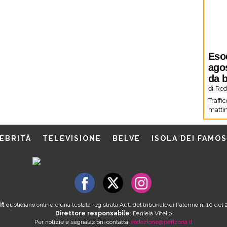
Eso
agos
da b
di
Red
Traffi
mattin
EBRITÀ
TELEVISIONE
BELVE
ISOLA DEI FAMOS
it
quotidiano online è una testata registrata Aut. del tribunale di Palermo n. 10 de
Direttore responsabile
: Daniela Vitello
Per notizie e segnalazioni contatta:
redazione@perizona.it