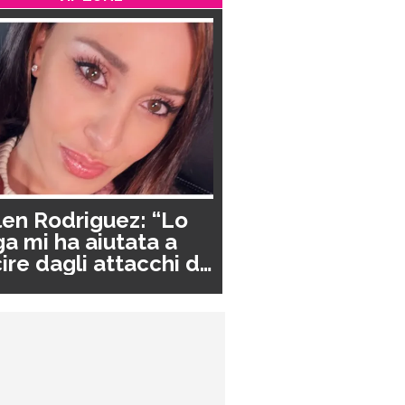
en Rodriguez: “Lo
a mi ha aiutata a
ire dagli attacchi di
nico”