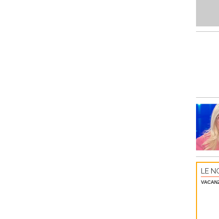
LE NO
VACAN