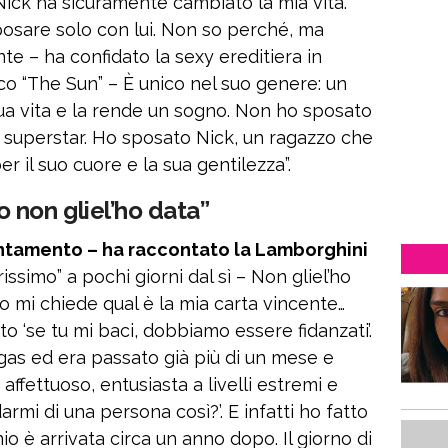
Nick ha sicuramente cambiato la mia vita.
sare solo con lui. Non so perché, ma
 – ha confidato la sexy ereditiera in
nico “The Sun” – È unico nel suo genere: un
ua vita e la rende un sogno. Non ho sposato
 superstar. Ho sposato Nick, un ragazzo che
er il suo cuore e la sua gentilezza”.
 non gliel’ho data”
ntamento – ha raccontato la Lamborghini
rissimo” a pochi giorni dal sì – Non gliel’ho
o mi chiede qual è la mia carta vincente…
to ‘se tu mi baci, dobbiamo essere fidanzati’.
egas ed era passato già più di un mese e
affettuoso, entusiasta a livelli estremi e
armi di una persona così?’. E infatti ho fatto
o è arrivata circa un anno dopo. Il giorno di