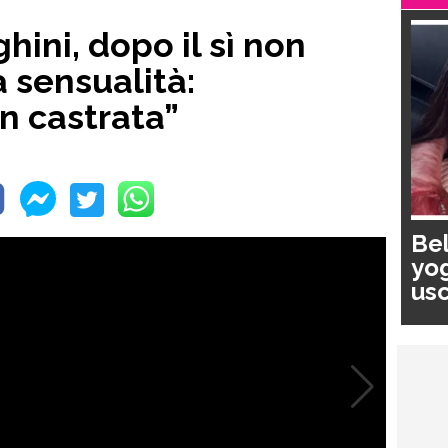
ini, dopo il sì non
a sensualità:
n castrata”
Bel
yog
usc
pa