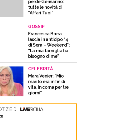
perde Gennarino:
tutte le novità di
“Affari Tuoi”
GOSSIP
Francesca Barra
lascia in anticipo “4
di Sera – Weekend”:
“La mia famiglia ha
bisogno di me”
CELEBRITÀ
Mara Venier: “Mio
marito era in fin di
vita, in coma per tre
giorni”
TIZIE DI
ZE