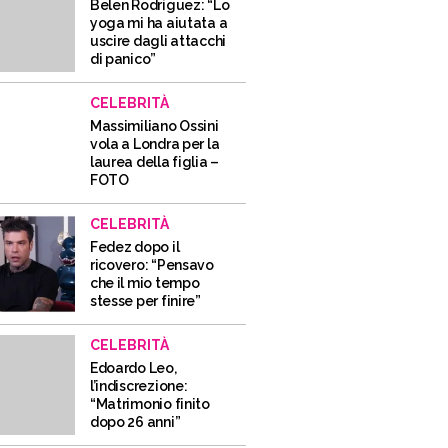
Belen Rodriguez: “Lo
yoga mi ha aiutata a
uscire dagli attacchi
di panico”
CELEBRITÀ
Massimiliano Ossini
vola a Londra per la
laurea della figlia –
FOTO
CELEBRITÀ
Fedez dopo il
ricovero: “Pensavo
che il mio tempo
stesse per finire”
CELEBRITÀ
Edoardo Leo,
l’indiscrezione:
“Matrimonio finito
dopo 26 anni”