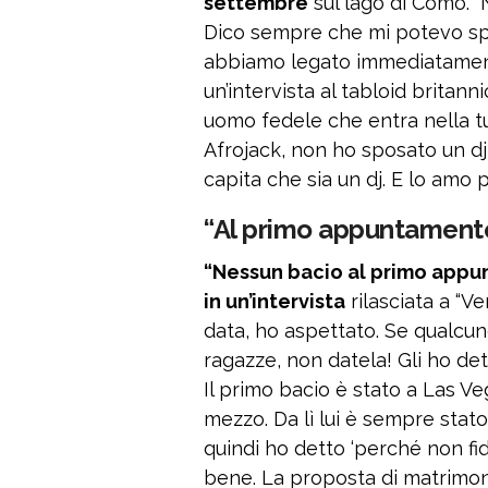
settembre
sul lago di Como. “
Dico sempre che mi potevo spo
abbiamo legato immediatamente
un’intervista al tabloid britan
uomo fedele che entra nella t
Afrojack, non ho sposato un dj
capita che sia un dj. E lo amo p
“Al primo appuntamento
“Nessun bacio al primo appu
in un’intervista
rilasciata a “Ve
data, ho aspettato. Se qualcun
ragazze, non datela! Gli ho det
Il primo bacio è stato a Las V
mezzo. Da lì lui è sempre stato 
quindi ho detto ‘perché non fid
bene. La proposta di matrimoni