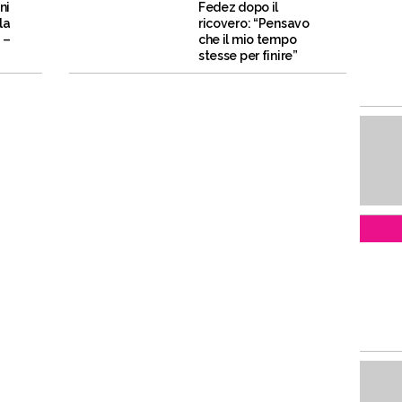
ni
Fedez dopo il
la
ricovero: “Pensavo
 –
che il mio tempo
stesse per finire”