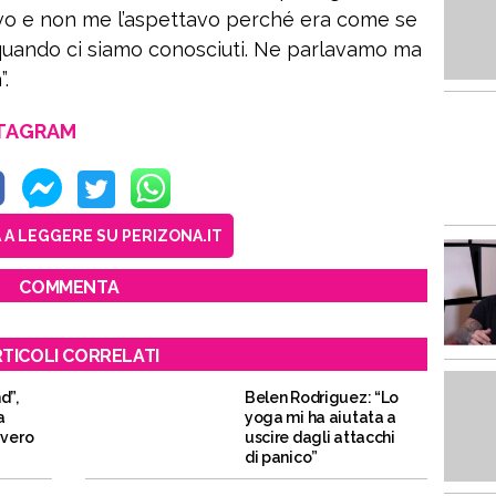
tavo e non me l’aspettavo perché era come se
quando ci siamo conosciuti. Ne parlavamo ma
.
STAGRAM
A LEGGERE SU PERIZONA.IT
COMMENTA
TICOLI CORRELATI
d”,
Belen Rodriguez: “Lo
a
yoga mi ha aiutata a
vvero
uscire dagli attacchi
di panico”