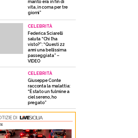
marito era in fin di
vita, in coma per tre
giorni”
CELEBRITÀ
Federica Sciarelli
saluta “Chi l’ha
visto?”: “Questi 22
anni una bellissima
passeggiata” –
VIDEO
CELEBRITÀ
Giuseppe Conte
racconta la malattia:
“È stato un fulmine a
ciel sereno, ho
pregato”
TIZIE DI
ZE