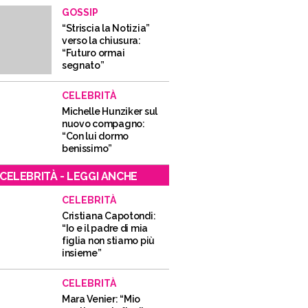
GOSSIP
“Striscia la Notizia”
verso la chiusura:
“Futuro ormai
segnato”
CELEBRITÀ
Michelle Hunziker sul
nuovo compagno:
“Con lui dormo
benissimo”
CELEBRITÀ - LEGGI ANCHE
CELEBRITÀ
Cristiana Capotondi:
“Io e il padre di mia
figlia non stiamo più
insieme”
CELEBRITÀ
Mara Venier: “Mio