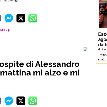
li di coda.
oni vip
Eso
agos
da b
di
Red
Traffi
mattin
ospite di Alessandro
 mattina mi alzo e mi