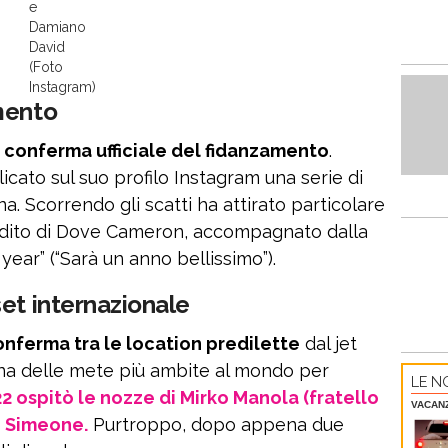
e
Damiano
David
(Foto
Instagram)
mento
la conferma ufficiale del fidanzamento
.
icato sul suo profilo Instagram una serie di
. Scorrendo gli scatti ha attirato particolare
l dito di Dove Cameron, accompagnato dalla
 year” (“Sarà un anno bellissimo”).
et internazionale
onferma tra le location predilette
dal jet
una delle mete più ambite al mondo per
LE NO
2 ospitò le nozze di Mirko Manola (fratello
VACAN
ne Simeone.
Purtroppo, dopo appena due