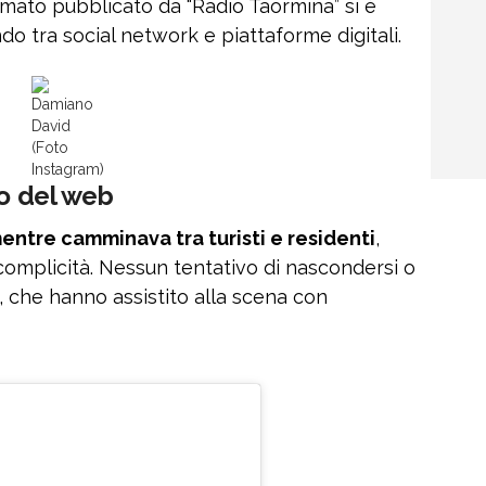
filmato pubblicato da “Radio Taormina” si è
o tra social network e piattaforme digitali.
Damiano
David
(Foto
Instagram)
ro del web
entre camminava tra turisti e residenti
,
omplicità. Nessun tentativo di nascondersi o
i, che hanno assistito alla scena con