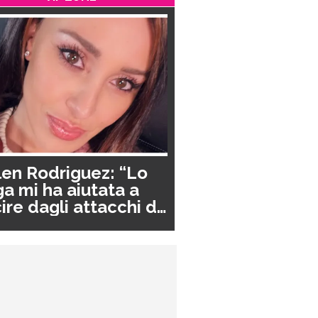
en Rodriguez: “Lo
a mi ha aiutata a
ire dagli attacchi di
nico”