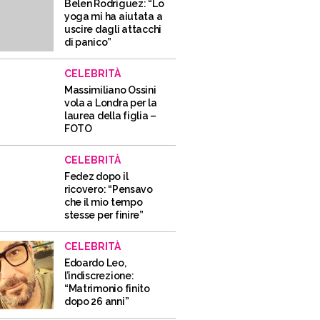
Belen Rodriguez: “Lo
yoga mi ha aiutata a
uscire dagli attacchi
di panico”
CELEBRITÀ
Massimiliano Ossini
vola a Londra per la
laurea della figlia –
FOTO
CELEBRITÀ
Fedez dopo il
ricovero: “Pensavo
che il mio tempo
stesse per finire”
CELEBRITÀ
Edoardo Leo,
l’indiscrezione:
“Matrimonio finito
dopo 26 anni”