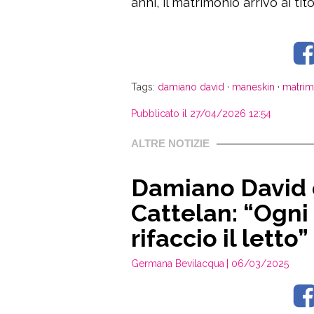
anni, il matrimonio arrivò ai tito
Tags:
damiano david
·
maneskin
·
matrim
Pubblicato il 27/04/2026 12:54
ALTRE NOTIZIE
Damiano David 
Cattelan: “Ogni
rifaccio il letto”
Germana Bevilacqua
| 06/03/2025