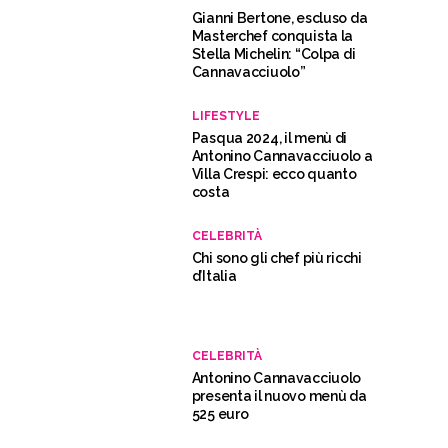
Gianni Bertone, escluso da
Masterchef conquista la
Stella Michelin: “Colpa di
Cannavacciuolo”
LIFESTYLE
Pasqua 2024, il menù di
Antonino Cannavacciuolo a
Villa Crespi: ecco quanto
costa
CELEBRITÀ
Chi sono gli chef più ricchi
d’Italia
CELEBRITÀ
Antonino Cannavacciuolo
presenta il nuovo menù da
525 euro