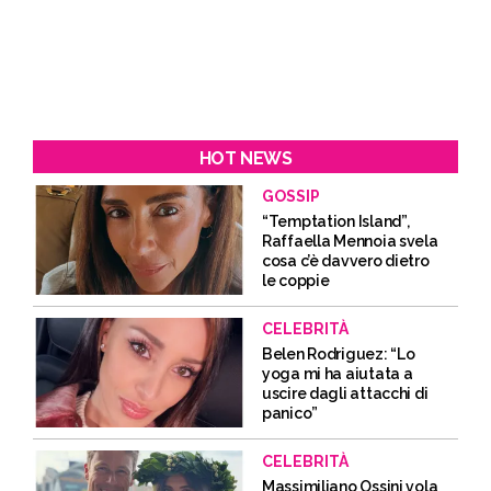
HOT NEWS
GOSSIP
“Temptation Island”,
Raffaella Mennoia svela
cosa c’è davvero dietro
le coppie
CELEBRITÀ
Belen Rodriguez: “Lo
yoga mi ha aiutata a
uscire dagli attacchi di
panico”
CELEBRITÀ
Massimiliano Ossini vola