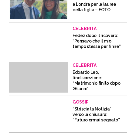
a Londra per la laurea
della figlia – FOTO
CELEBRITÀ
Fedez dopo il ricovero:
“Pensavo che il mio
tempo stesse per finire”
CELEBRITÀ
Edoardo Leo,
l’indiscrezione:
“Matrimonio finito dopo
26 anni”
GOSSIP
“Striscia la Notizia”
verso la chiusura:
“Futuro ormai segnato”