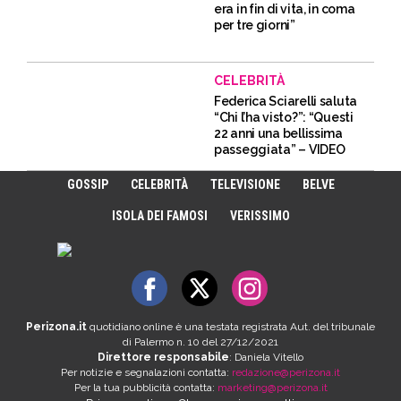
era in fin di vita, in coma
per tre giorni”
CELEBRITÀ
Federica Sciarelli saluta
“Chi l’ha visto?”: “Questi
22 anni una bellissima
passeggiata” – VIDEO
GOSSIP
CELEBRITÀ
TELEVISIONE
BELVE
ISOLA DEI FAMOSI
VERISSIMO
Perizona.it
quotidiano online è una testata registrata Aut. del tribunale
di Palermo n. 10 del 27/12/2021
Direttore responsabile
: Daniela Vitello
Per notizie e segnalazioni contatta:
redazione@perizona.it
Per la tua pubblicità contatta:
marketing@perizona.it