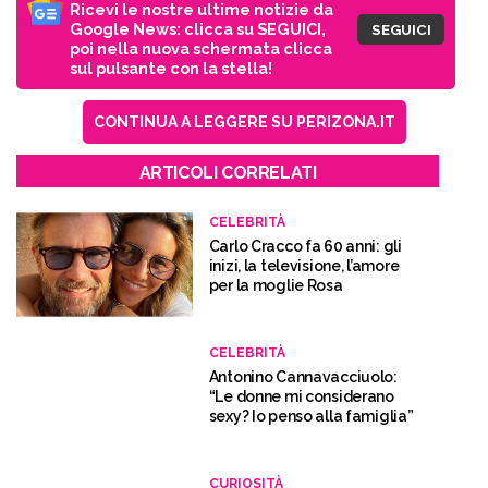
Ricevi le nostre ultime notizie da
Google News: clicca su SEGUICI,
SEGUICI
poi nella nuova schermata clicca
sul pulsante con la stella!
CONTINUA A LEGGERE SU PERIZONA.IT
ARTICOLI CORRELATI
CELEBRITÀ
Carlo Cracco fa 60 anni: gli
inizi, la televisione, l’amore
per la moglie Rosa
CELEBRITÀ
Antonino Cannavacciuolo:
“Le donne mi considerano
sexy? Io penso alla famiglia”
CURIOSITÀ