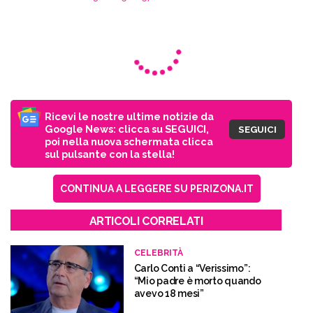
Ricevi le nostre ultime notizie da
Google News: clicca su SEGUICI,
SEGUICI
poi nella nuova schermata clicca
sul pulsante con la stella!
CONTINUA A LEGGERE SU PERIZONA.IT
ARTICOLI CORRELATI
CELEBRITÀ
Carlo Conti a “Verissimo”:
“Mio padre è morto quando
avevo 18 mesi”