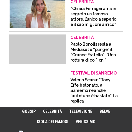
CELEBRITÀ
“Chiara Ferragni ama in
segreto un famoso
attore. L’unico a saperlo
è il suo migliore amico”
CELEBRITÀ
Paolo Bonolis resta a
Mediaset e “punge” il
“Grande Fratello”: “Una
rottura di co***oni”
FESTIVAL DI SANREMO
Valerio Scanu: “Tony
Effe è stonato, a
Sanremo neanche
l’autotune è bastato”. La
replica
GOSSIP
CELEBRITÀ
TELEVISIONE
BELVE
ISOLA DEI FAMOSI
VERISSIMO