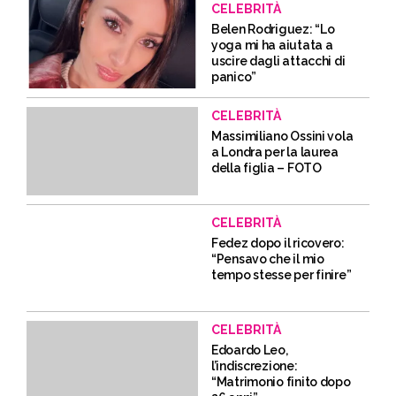
CELEBRITÀ
Belen Rodriguez: “Lo
yoga mi ha aiutata a
uscire dagli attacchi di
panico”
CELEBRITÀ
Massimiliano Ossini vola
a Londra per la laurea
della figlia – FOTO
CELEBRITÀ
Fedez dopo il ricovero:
“Pensavo che il mio
tempo stesse per finire”
CELEBRITÀ
Edoardo Leo,
l’indiscrezione:
“Matrimonio finito dopo