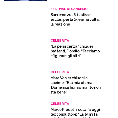
FESTIVAL DI SANREMO
Sanremo 2026, i Jalisse
esclusi per la 29esima volta:
la reazione
CELEBRITÀ
“La pennicanza” chiude i
battenti, Fiorello: “Facciamo
sfigurare gli altri”
CELEBRITÀ
Mara Venier chiude in
lacrime: “È la mia ultima
‘Domenica In’, mio marito non
sta bene”
CELEBRITÀ
Marco Predolin, cosa fa oggi
l’ex conduttore: “La tv mi fa