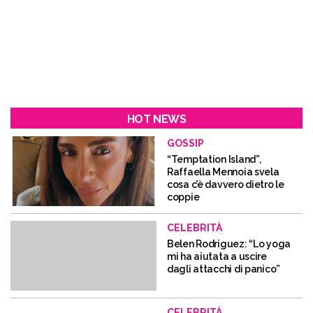
HOT NEWS
GOSSIP
“Temptation Island”,
Raffaella Mennoia svela
cosa c’è davvero dietro le
coppie
CELEBRITÀ
Belen Rodriguez: “Lo yoga
mi ha aiutata a uscire
dagli attacchi di panico”
CELEBRITÀ