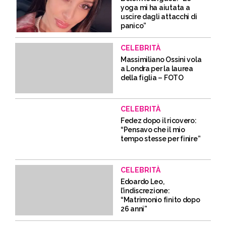
yoga mi ha aiutata a
uscire dagli attacchi di
panico”
CELEBRITÀ
Massimiliano Ossini vola
a Londra per la laurea
della figlia – FOTO
CELEBRITÀ
Fedez dopo il ricovero:
“Pensavo che il mio
tempo stesse per finire”
CELEBRITÀ
Edoardo Leo,
l’indiscrezione:
“Matrimonio finito dopo
26 anni”