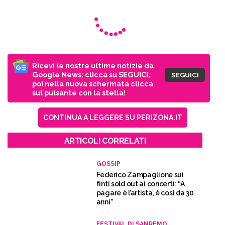
Ricevi le nostre ultime notizie da
Google News: clicca su SEGUICI,
SEGUICI
poi nella nuova schermata clicca
sul pulsante con la stella!
CONTINUA A LEGGERE SU PERIZONA.IT
ARTICOLI CORRELATI
GOSSIP
Federico Zampaglione sui
finti sold out ai concerti: “A
pagare è l’artista, è così da 30
anni”
FESTIVAL DI SANREMO