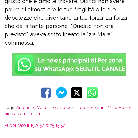
giusto che è difficile trovare. Quindi non avere
paura di dimostrare le tue fragilità e le tue
debolezze che diventano la tua forza. La forza
che dai a tante persone”. “Questo non era
previsto”, aveva sottolineato la “zia Mara”
commossa.
Tags:
Antonello Venditti
·
carlo conti
·
domenica in
·
Mara Venier
·
nicola carraro
·
rai
Pubblicato il 19/05/2025 15:57