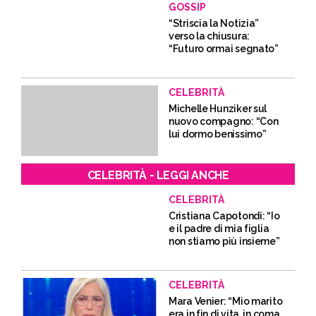
GOSSIP
“Striscia la Notizia”
verso la chiusura:
“Futuro ormai segnato”
CELEBRITÀ
Michelle Hunziker sul
nuovo compagno: “Con
lui dormo benissimo”
CELEBRITÀ - LEGGI ANCHE
CELEBRITÀ
Cristiana Capotondi: “Io
e il padre di mia figlia
non stiamo più insieme”
CELEBRITÀ
Mara Venier: “Mio marito
era in fin di vita, in coma