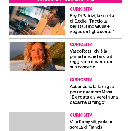
CURIOSITÀ
Fey Di Patrizi, la sorella
di Elodie: “Faccio la
barista, amo Giulia e
voglio un figlio con lei”
CURIOSITÀ
Vasco Rossi, chi è la
prima fan che lanciò il
reggiseno durante un
suo concerto
CURIOSITÀ
Abbandona la famiglia
per un guerriero Masai:
“E’ andata a vivere in una
capanna di fango”
CURIOSITÀ
Villa Pamphili, parla la
sorella di Francis