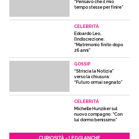
“Pensavo che il mio
tempo stesse per finire”
CELEBRITÀ
Edoardo Leo,
l’indiscrezione:
“Matrimonio finito dopo
26 anni”
GOSSIP
“Striscia la Notizia”
verso la chiusura:
“Futuro ormai segnato”
CELEBRITÀ
Michelle Hunziker sul
nuovo compagno: “Con
lui dormo benissimo”
CURIOSITÀ - LEGGI ANCHE