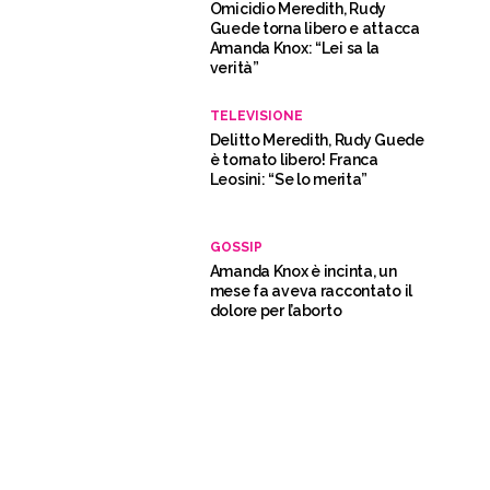
Omicidio Meredith, Rudy
Guede torna libero e attacca
Amanda Knox: “Lei sa la
verità”
TELEVISIONE
Delitto Meredith, Rudy Guede
è tornato libero! Franca
Leosini: “Se lo merita”
GOSSIP
Amanda Knox è incinta, un
mese fa aveva raccontato il
dolore per l’aborto