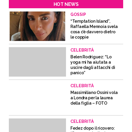
HOT NEWS
GOSSIP
“Temptation Island”,
Raffaella Mennoia svela
cosa c’è davvero dietro
le coppie
CELEBRITÀ
Belen Rodriguez: “Lo
yoga mi ha aiutata a
uscire dagli attacchi di
panico”
CELEBRITÀ
Massimiliano Ossini vola
a Londra per la laurea
della figlia – FOTO
CELEBRITÀ
Fedez dopo il ricovero: