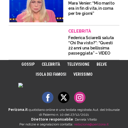
Mara Venier: “Mio marito
era in fin di vita, in coma
per tre giorni”
CELEBRITÀ
Federica Sciarelli saluta
“Chi l’ha visto?”: “Questi
22 anni una bellissima
passeggiata” – VIDEO
GOSSIP
CELEBRITÀ
TELEVISIONE
BELVE
ISOLA DEI FAMOSI
VERISSIMO
Perizona.it
quotidiano online è una testata registrata Aut. del tribunale
di Palermo n. 10 del 27/12/2021
Direttore responsabile
: Daniela Vitello
Per notizie e segnalazioni contatta:
redazione@perizona.it