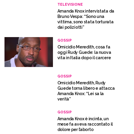
TELEVISIONE
Amanda Knox intervistata da
Bruno Vespa: “Sono una
vittima, sono stata torturata
dai poliziotti”
GOSSIP
Omicidio Meredith, cosa fa
oggi Rudy Guede: la nuova
vita in Italia dopo il carcere
GOSSIP
Omicidio Meredith, Rudy
Guede torna libero e attacca
Amanda Knox: “Lei sa la
verità”
GOSSIP
Amanda Knox è incinta, un
mese fa aveva raccontato il
dolore per l’aborto