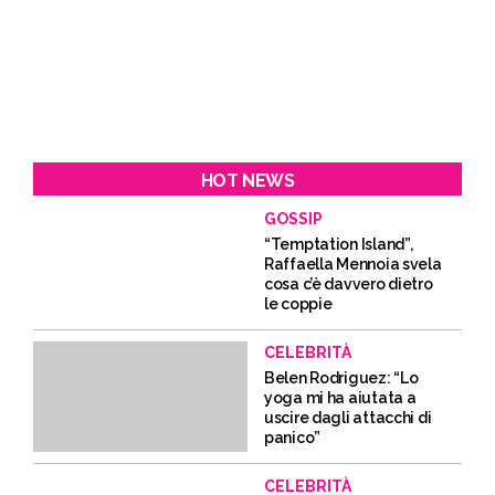
HOT NEWS
GOSSIP
“Temptation Island”,
Raffaella Mennoia svela
cosa c’è davvero dietro
le coppie
CELEBRITÀ
Belen Rodriguez: “Lo
yoga mi ha aiutata a
uscire dagli attacchi di
panico”
CELEBRITÀ