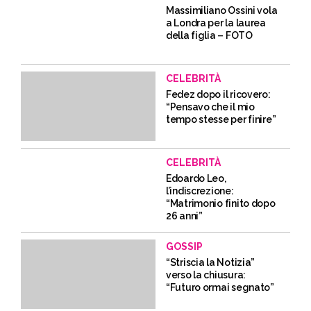
Massimiliano Ossini vola
a Londra per la laurea
della figlia – FOTO
CELEBRITÀ
Fedez dopo il ricovero:
“Pensavo che il mio
tempo stesse per finire”
CELEBRITÀ
Edoardo Leo,
l’indiscrezione:
“Matrimonio finito dopo
26 anni”
GOSSIP
“Striscia la Notizia”
verso la chiusura:
“Futuro ormai segnato”