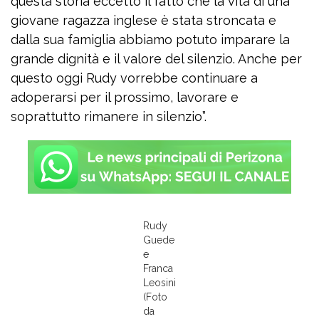
questa storia eccetto il fatto che la vita di una
giovane ragazza inglese è stata stroncata e
dalla sua famiglia abbiamo potuto imparare la
grande dignità e il valore del silenzio. Anche per
questo oggi Rudy vorrebbe continuare a
adoperarsi per il prossimo, lavorare e
soprattutto rimanere in silenzio”.
Rudy
Guede
e
Franca
Leosini
(Foto
da