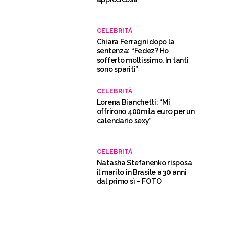
CELEBRITÀ
Chiara Ferragni dopo la
sentenza: “Fedez? Ho
sofferto moltissimo. In tanti
sono spariti”
CELEBRITÀ
Lorena Bianchetti: “Mi
offrirono 400mila euro per un
calendario sexy”
CELEBRITÀ
Natasha Stefanenko risposa
il marito in Brasile a 30 anni
dal primo sì – FOTO