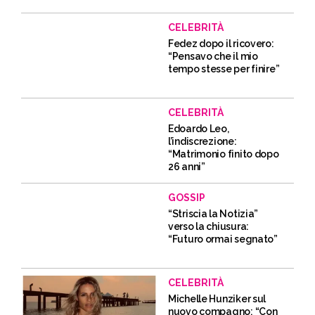
CELEBRITÀ
Fedez dopo il ricovero:
“Pensavo che il mio
tempo stesse per finire”
CELEBRITÀ
Edoardo Leo,
l’indiscrezione:
“Matrimonio finito dopo
26 anni”
GOSSIP
“Striscia la Notizia”
verso la chiusura:
“Futuro ormai segnato”
CELEBRITÀ
Michelle Hunziker sul
nuovo compagno: “Con