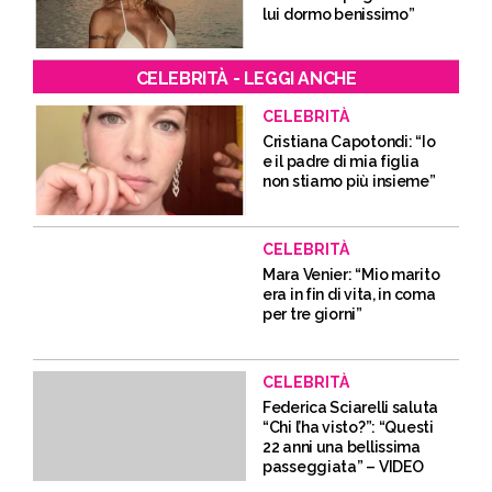
lui dormo benissimo”
CELEBRITÀ - LEGGI ANCHE
CELEBRITÀ
Cristiana Capotondi: “Io
e il padre di mia figlia
non stiamo più insieme”
CELEBRITÀ
Mara Venier: “Mio marito
era in fin di vita, in coma
per tre giorni”
CELEBRITÀ
Federica Sciarelli saluta
“Chi l’ha visto?”: “Questi
22 anni una bellissima
passeggiata” – VIDEO