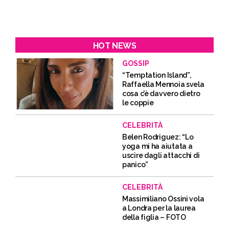
HOT NEWS
GOSSIP
“Temptation Island”,
Raffaella Mennoia svela
cosa c’è davvero dietro
le coppie
CELEBRITÀ
Belen Rodriguez: “Lo
yoga mi ha aiutata a
uscire dagli attacchi di
panico”
CELEBRITÀ
Massimiliano Ossini vola
a Londra per la laurea
della figlia – FOTO