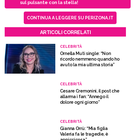
sul pulsante con la stella!
CONTINUA A LEGGERE SU PERIZONA.IT
ARTICOLI CORRELATI
CELEBRITÀ
Ornella Muti single: “Non
ricordo nemmeno quando ho
avuto la mia ultima storia”
CELEBRITÀ
Cesare Cremonini, il post che
allarma i fan: “Annego il
dolore ogni giorno”
CELEBRITÀ
Gianna Orrù: “Mia figlia
Valeria fa le tragedie, è
appiccicosa”