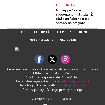
CELEBRITÀ
Giuseppe Conte
racconta la malattia: “È
stato un fulmine a ciel
sereno, ho pregato”
GOSSIP
CELEBRITÀ
TELEVISIONE
BELVE
ISOLA DEI FAMOSI
VERISSIMO
Perizona.it
quotidiano online è una testata registrata Aut. del tribunale
di Palermo n. 10 del 27/12/2021
Direttore responsabile
: Daniela Vitello
Per notizie e segnalazioni contatta:
redazione@perizona.it
Per la tua pubblicità contatta:
marketing@perizona.it
Privacy policy
Change privacy settings
-
Questo sito è associato alla