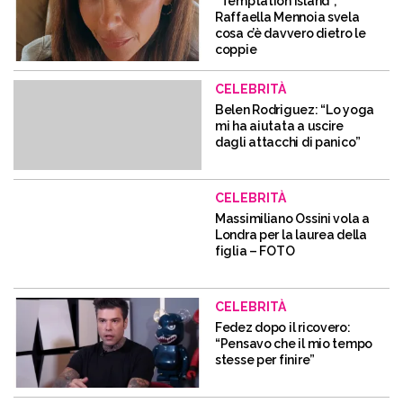
“Temptation Island”,
Raffaella Mennoia svela
cosa c’è davvero dietro le
coppie
CELEBRITÀ
Belen Rodriguez: “Lo yoga
mi ha aiutata a uscire
dagli attacchi di panico”
CELEBRITÀ
Massimiliano Ossini vola a
Londra per la laurea della
figlia – FOTO
CELEBRITÀ
Fedez dopo il ricovero:
“Pensavo che il mio tempo
stesse per finire”