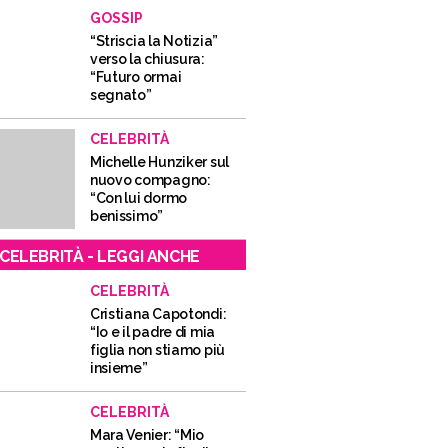
GOSSIP
“Striscia la Notizia”
verso la chiusura:
“Futuro ormai
segnato”
CELEBRITÀ
Michelle Hunziker sul
nuovo compagno:
“Con lui dormo
benissimo”
CELEBRITÀ - LEGGI ANCHE
CELEBRITÀ
Cristiana Capotondi:
“Io e il padre di mia
figlia non stiamo più
insieme”
CELEBRITÀ
Mara Venier: “Mio