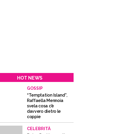
HOT NEWS
GOSSIP
“Temptation Island”,
Raffaella Mennoia
svela cosa c’è
davvero dietro le
coppie
CELEBRITÀ