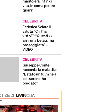
marito era in fin di
vita, in coma per tre
giorni”
CELEBRITÀ
Federica Sciarelli
saluta “Chi l’ha
visto?”: “Questi 22
anni una bellissima
passeggiata” –
VIDEO
CELEBRITÀ
Giuseppe Conte
racconta la malattia:
“È stato un fulmine a
ciel sereno, ho
pregato”
TIZIE DI
ZE