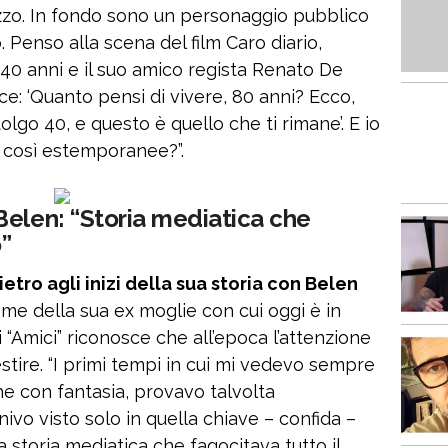
tivizzo. In fondo sono un personaggio pubblico
 Penso alla scena del film Caro diario,
0 anni e il suo amico regista Renato De
ce: ‘Quanto pensi di vivere, 80 anni? Ecco,
olgo 40, e questo è quello che ti rimane’. E io
 così estemporanee?”.
Belen: “Storia mediatica che
o”
etro agli inizi della sua storia con Belen
ome della sua ex moglie con cui oggi è in
di “Amici” riconosce che all’epoca l’attenzione
estire. “I primi tempi in cui mi vedevo sempre
e con fantasia, provavo talvolta
ivo visto solo in quella chiave – confida –
 storia mediatica che fagocitava tutto il