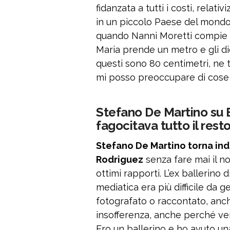
fidanzata a tutti i costi, rela
in un piccolo Paese del mondo.
quando Nanni Moretti compie 4
Maria prende un metro e gli di
questi sono 80 centimetri, ne t
mi posso preoccupare di cose
Stefano De Martino su 
fagocitava tutto il rest
Stefano De Martino torna indi
Rodriguez
senza fare mai il n
ottimi rapporti. L’ex ballerino 
mediatica era più difficile da g
fotografato o raccontato, anch
insofferenza, anche perché ven
Ero un ballerino e ho avuto una