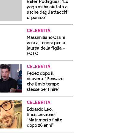
Belen Rodriguez: “Lo
yoga mi ha aiutata a
uscire dagli attacchi
di panico”
CELEBRITÀ
Massimiliano Ossini
vola a Londra per la
laurea della figlia –
FOTO
CELEBRITÀ
Fedez dopo il
ricovero: “Pensavo
che il mio tempo
stesse per finire”
CELEBRITÀ
Edoardo Leo,
l’indiscrezione:
“Matrimonio finito
dopo 26 anni”