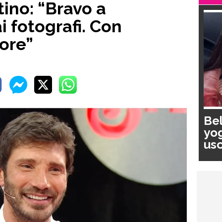
ino: “Bravo a
 fotografi. Con
tore”
Bel
yog
usc
pa