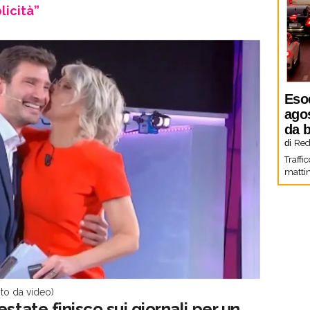
licità”
Eso
agos
da b
di
Red
Traffi
mattin
oto da video)
state finisco sui giornali per un