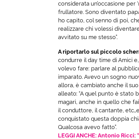
considerata un’occasione per ‘
frullatore. Sono diventato pa
ho capito, col senno di poi, ch
realizzare chi volessi diventar
avvitato su me stesso”.
A riportarlo sul piccolo scher
condurre il day time di Amici e
volevo fare: parlare al pubbli
imparato. Avevo un sogno nuov
allora, è cambiato anche il suo
alleato: “A quel punto è stato b
magari, anche in quello che fa
il conduttore, il cantante, et
conquistato questa doppia chia
Qualcosa avevo fatto”.
LEGGI ANCHE: Antonio Ricci: 