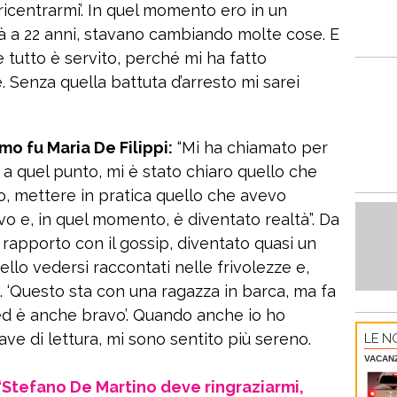
ricentrarmi’. In quel momento ero in un
pà a 22 anni, stavano cambiando molte cose. E
e tutto è servito, perché mi ha fatto
e. Senza quella battuta d’arresto mi sarei
mo fu Maria De Filippi:
“Mi ha chiamato per
, a quel punto, mi è stato chiaro quello che
co, mettere in pratica quello che avevo
o e, in quel momento, è diventato realtà”. Da
 rapporto con il gossip, diventato quasi un
ello vedersi raccontati nelle frivolezze e,
i. ‘Questo sta con una ragazza in barca, ma fa
c…ed è anche bravo’. Quando anche io ho
ve di lettura, mi sono sentito più sereno.
LE NO
VACAN
“Stefano De Martino deve ringraziarmi,