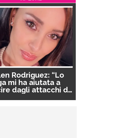
en Rodriguez: “Lo
a mi ha aiutata a
ire dagli attacchi di
nico”