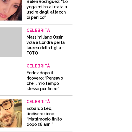
Belen Rodriguez: “Lo
yoga mi ha aiutata a
uscire dagli attacchi
di panico”
CELEBRITÀ
Massimiliano Ossini
vola a Londra per la
laurea della figlia –
FOTO
CELEBRITÀ
Fedez dopo il
ricovero: “Pensavo
che il mio tempo
stesse per finire”
CELEBRITÀ
Edoardo Leo,
l’indiscrezione:
“Matrimonio finito
dopo 26 anni”