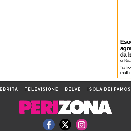
Eso
agos
da b
di
Red
Traffi
mattin
EBRITÀ
TELEVISIONE
BELVE
ISOLA DEI FAMOS