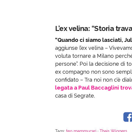
L’ex velina: “Storia trav
“Quando ci siamo lasciati, Ju
aggiunse l’ex velina – Vivevam
voluta tornare a Milano perch
persone”. Poi la decisione di tor
ex compagno non sono semplici. 
confidato – Tra noi non c’è dial
legata a Paul Baccaglini trov
casa di Segrate.
Tags:
teo mammucari
·
Thais Wiggers