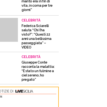
marito era in fin di
vita, in coma per tre
giorni”
CELEBRITÀ
Federica Sciarelli
saluta “Chi l’ha
visto?”: “Questi 22
anni una bellissima
passeggiata” –
VIDEO
CELEBRITÀ
Giuseppe Conte
racconta la malattia:
“È stato un fulmine a
ciel sereno, ho
pregato”
TIZIE DI
ZE