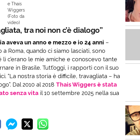
e Thais
Wiggers
(Foto da
video)
agliata, tra noi non c’è dialogo”
lia aveva un anno e mezzo e io 24 anni
–
o a Roma, quando ci siamo lasciati, sono
é lì c’erano le mie amiche e conoscevo tante
nare in Brasile. Tutt’oggi, i rapporti con il suo
“La nostra storia è difficile, travagliata – ha
ogo”. Dal 2010 al 2018
Thais Wiggers è stata
ato senza vita
il 10 settembre 2025 nella sua