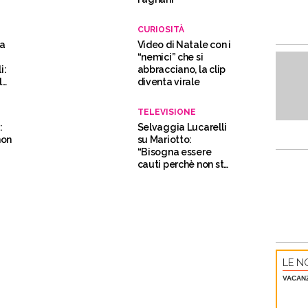
in
CURIOSITÀ
ta
Video di Natale con i
“nemici” che si
i:
abbracciano, la clip
la
diventa virale
TELEVISIONE
:
Selvaggia Lucarelli
non
su Mariotto:
“Bisogna essere
cauti perchè non sta
bene”
LE NO
VACAN