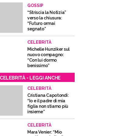
GOSSIP
“Striscia la Notizia”
verso la chiusura:
“Futuro ormai
segnato”
CELEBRITÀ
Michelle Hunziker sul
nuovo compagno:
“Con lui dormo
benissimo”
CELEBRITÀ - LEGGI ANCHE
CELEBRITÀ
Cristiana Capotondi:
“Io e il padre di mia
figlia non stiamo più
insieme”
CELEBRITÀ
Mara Venier: “Mio