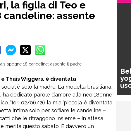
 la figlia di Teo e
 candeline: assente
Bel
yog
i e Thais Wiggers, è diventata
usc
 social è solo la madre. La modella brasiliana,
pa
ia”, ha dedicato parole d’amore alla neo 18enne
co. “Ieri 02/06/26 la mia ‘piccola’ è diventata
tta intima solo per soffiare le candeline –
scatti che le ritraggono insieme – in attesa
one merita questo sabato. È davvero un