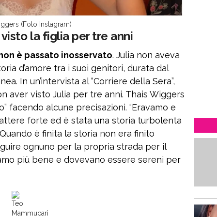
iggers (Foto Instagram)
sto la figlia per tre anni
 non è passato inosservato
. Julia non aveva
ia d’amore tra i suoi genitori, durata dal
ea. In un’intervista al “Corriere della Sera”,
aver visto Julia per tre anni. Thais Wiggers
imo” facendo alcune precisazioni. “Eravamo e
ttere forte ed è stata una storia turbolenta
 Quando è finita la storia non era finito
uire ognuno per la propria strada per il
avamo più bene e dovevano essere sereni per
Teo
Mammucari