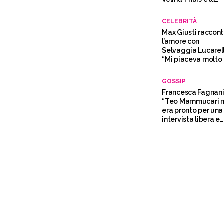
proposta di nozze 
Brasile
CELEBRITÀ
Max Giusti raccon
l’amore con
Selvaggia Lucarell
“Mi piaceva molto 
sua testa”
GOSSIP
Francesca Fagnani
“Teo Mammucari 
era pronto per una
intervista libera e
aperta”