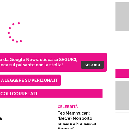
ie da Google News: clicca su SEGUICI,
cca sul pulsante con la stella!
SEGUICI
A LEGGERE SU PERIZONA.IT
ICOLI CORRELATI
CELEBRITÀ
Teo Mammucari:
ia
“Belve? Non porto
rancore a Francesca
Fagnani”