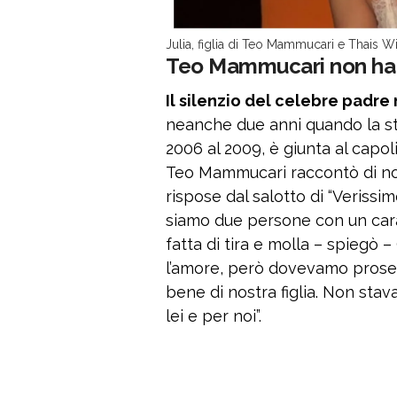
Julia, figlia di Teo Mammucari e Thais W
Teo Mammucari non ha vi
Il silenzio del celebre padre
neanche due anni quando la stor
2006 al 2009, è giunta al capolin
Teo Mammucari raccontò di non 
rispose dal salotto di “Veriss
siamo due persone con un cara
fatta di tira e molla – spiegò –
l’amore, però dovevamo proseg
bene di nostra figlia. Non st
lei e per noi”.