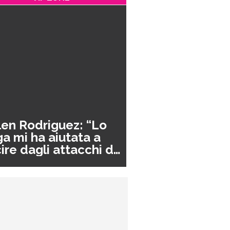
en Rodriguez: “Lo
a mi ha aiutata a
ire dagli attacchi di
nico”