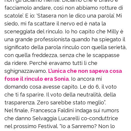
facciamolo andare, così non abbiamo rotture di
scatole’. E io: ‘Stasera non le dico una parola’. Mi
siedo, mi fa scattare il nervo ed è nata la
sceneggiata del rinculo. Io ho capito che Milly è
una grande professionista quando ha spiegato il
significato della parola rinculo con quella serietà,
con quella freddezza, senza che le scappasse
da ridere. Perché eravamo tutti lì che
sghignazzavamo.
L’unica che non sapeva cosa
fosse il rinculo era Sonia
. Io ancora mi
domando cosa avesse capito. Le do 6, il voto
che ti fa sparire. Il voto della neutralità, della
trasparenza. Zero sarebbe stato meglio”.
Nel finale, Francesca Faldini indaga sui rumors
che danno Selvaggia Lucarelli co-conduttrice
nel prossimo Festival. “Io a Sanremo? Non lo