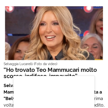
Selvaggia Lucarelli (Foto da video)
“Ho trovato Teo Mammucari molto
scosso, indifeso, impaurito”
Selvaggia Lucarelli ha intervistato Teo
Mammucari dopo la sua turbolenta ospitata a
“Belve”.
“L’ho trovato molto scosso, per la prima
volta in difficoltà – confida – L’ho trovato sbiadito,