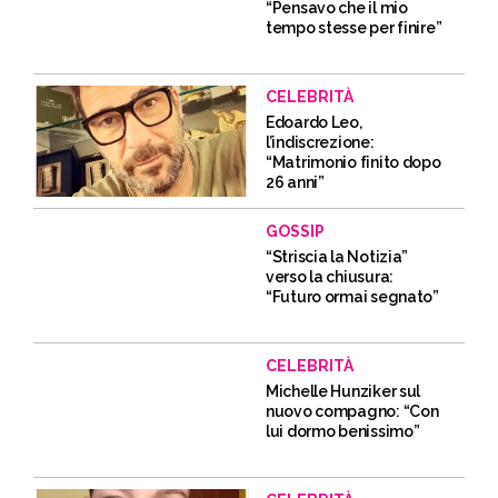
“Pensavo che il mio
tempo stesse per finire”
CELEBRITÀ
Edoardo Leo,
l’indiscrezione:
“Matrimonio finito dopo
26 anni”
GOSSIP
“Striscia la Notizia”
verso la chiusura:
“Futuro ormai segnato”
CELEBRITÀ
Michelle Hunziker sul
nuovo compagno: “Con
lui dormo benissimo”