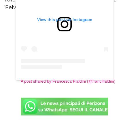
‘Belve’, 10 per l’onestà dell’intervista”.
View this post on Instagram
A post shared by Francesca Fialdini (@francifialdini)