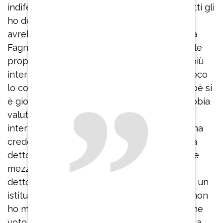
indifeso, impaurito. Però interessante e infatti gli
ho detto che era proprio quello il Teo che
avrebbe dovuto sedersi davanti a Francesca
Fagnani. Non deve aver paura di parlare delle
proprie debolezze perché sono gli aspetti più
interessanti. Il Teo comico che conduce il gioco
lo conosciamo tutti. Molti hanno detto: ‘Vabbè si
è giocato la carta da vittima’. Io credo che abbia
valutato in maniera intelligente l’idea di farsi
intervistare da me perché poteva aiutarlo, ma
credo che abbia avuto voglia di aprirsi. Mi ha
detto: ‘Io temo le donne dominanti. A 3 anni e
mezzo ho avuto un trauma, mia madre mi ha
detto ti porto alle giostre, e mi ha portato in un
istituto dove mi ha lasciato per anni, quindi non
ho mai fatto pace con la figura femminile’. Che
voto gli do? Zero per come si è comportato a