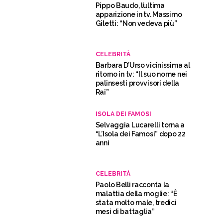
Pippo Baudo, l’ultima
apparizione in tv. Massimo
Giletti: “Non vedeva più”
CELEBRITÀ
Barbara D’Urso vicinissima al
ritorno in tv: “Il suo nome nei
palinsesti provvisori della
Rai”
ISOLA DEI FAMOSI
Selvaggia Lucarelli torna a
“L’Isola dei Famosi” dopo 22
anni
CELEBRITÀ
Paolo Belli racconta la
malattia della moglie: “È
stata molto male, tredici
mesi di battaglia”