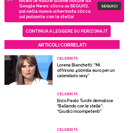
Ricevi le nostre ultime notizie da
Google News: clicca su SEGUICI,
SEGUICI
poi nella nuova schermata clicca
sul pulsante con la stella!
CONTINUA A LEGGERE SU PERIZONA.IT
ARTICOLI CORRELATI
CELEBRITÀ
Lorena Bianchetti: “Mi
offrirono 400mila euro per un
calendario sexy”
CELEBRITÀ
Enzo Paolo Turchi demolisce
“Ballando con le stelle”:
“Giudici incompetenti”
CELEBRITÀ