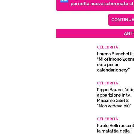
poi nella nuova schermata cli
CONTINUA 
ART
CELEBRITÀ
Lorena Bianchetti:
“Mi offrirono 400m
euro per un
calendario sexy”
CELEBRITÀ
Pippo Baudo, l’ult
apparizione in tv.
Massimo Giletti:
“Non vedeva più”
CELEBRITÀ
Paolo Belli raccon
la malattia della