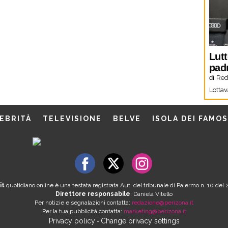
Lutt
pad
di
Red
Lottav
EBRITÀ
TELEVISIONE
BELVE
ISOLA DEI FAMOS
it
quotidiano online è una testata registrata Aut. del tribunale di Palermo n. 10 de
Direttore responsabile
: Daniela Vitello
Per notizie e segnalazioni contatta:
redazione@perizona.it
Per la tua pubblicità contatta:
marketing@perizona.it
Privacy policy
Change privacy settings
-