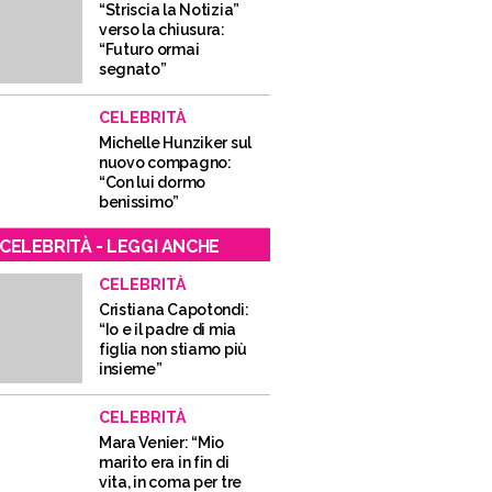
“Striscia la Notizia”
verso la chiusura:
“Futuro ormai
segnato”
CELEBRITÀ
Michelle Hunziker sul
nuovo compagno:
“Con lui dormo
benissimo”
CELEBRITÀ - LEGGI ANCHE
CELEBRITÀ
Cristiana Capotondi:
“Io e il padre di mia
figlia non stiamo più
insieme”
CELEBRITÀ
Mara Venier: “Mio
marito era in fin di
vita, in coma per tre