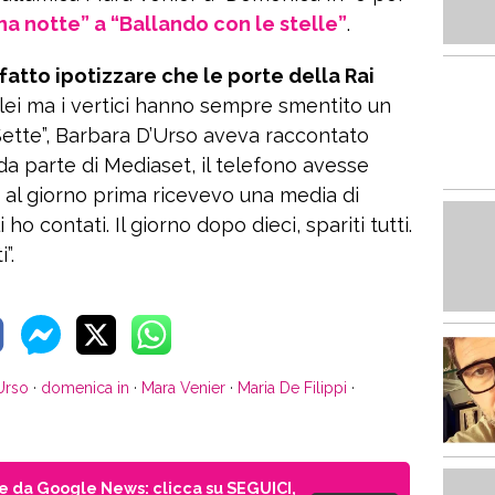
na notte” a “Ballando con le stelle”
.
tto ipotizzare che le porte della Rai
lei ma i vertici hanno sempre smentito un
 “Sette”, Barbara D’Urso aveva raccontato
a parte di Mediaset, il telefono avesse
o al giorno prima ricevevo una media di
ho contati. Il giorno dopo dieci, spariti tutti.
i”.
Urso
·
domenica in
·
Mara Venier
·
Maria De Filippi
·
ie da Google News: clicca su SEGUICI,