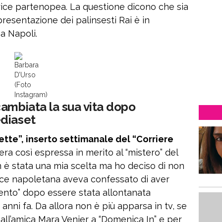
rice partenopea. La questione dicono che sia
 presentazione dei palinsesti Rai è in
a Napoli.
Barbara
D’Urso
(Foto
Instagram)
cambiata la sua vita dopo
ediaset
Sette”, inserto settimanale del “Corriere
era così espressa in merito al “mistero” del
n è stata una mia scelta ma ho deciso di non
rice napoletana aveva confessato di aver
mento” dopo essere stata allontanata
ni fa. Da allora non è più apparsa in tv, se
a all’amica Mara Venier a “Domenica In” e per