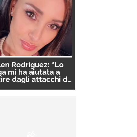
en Rodriguez: “Lo
a mi ha aiutata a
ire dagli attacchi di
nico”