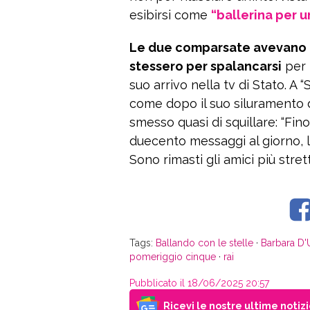
esibirsi come
“ballerina per u
Le due comparsate avevano fa
stessero per spalancarsi
per 
suo arrivo nella tv di Stato. A
come dopo il suo siluramento d
smesso quasi di squillare: “Fin
duecento messaggi al giorno, li 
Sono rimasti gli amici più strett
Tags:
Ballando con le stelle
·
Barbara D'
pomeriggio cinque
·
rai
Pubblicato il 18/06/2025 20:57
Ricevi le nostre ultime notiz