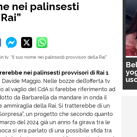
me nei palinsesti
 Rai”
Bel
yog
rerebbe nei palinsesti provvisori di Rai 1
.
usc
di Davide Maggio. Nelle bozze dell’offerta tv
pa
 al vaglio del CdA si farebbe riferimento ad
otto da Barbarella da mandare in onda il
e ammiraglia della Rai. Si tratterebbe di un
Sorpresa”, un progetto che secondo quanto
marzo del 2024 già un anno fa girava tra le
epoca si era parlato di una possibile sfida tra