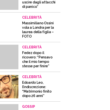
uscire dagli attacchi
di panico”
CELEBRITÀ
Massimiliano Ossini
vola a Londra per la
laurea della figlia –
FOTO
CELEBRITÀ
Fedez dopo il
ricovero: “Pensavo
che il mio tempo
stesse per finire”
CELEBRITÀ
Edoardo Leo,
l’indiscrezione:
“Matrimonio finito
dopo 26 anni”
GOSSIP