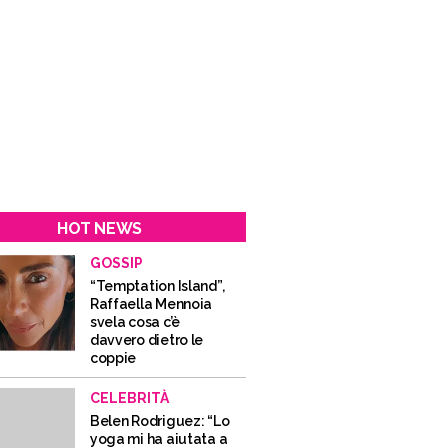
HOT NEWS
GOSSIP
“Temptation Island”,
Raffaella Mennoia
svela cosa c’è
davvero dietro le
coppie
CELEBRITÀ
Belen Rodriguez: “Lo
yoga mi ha aiutata a