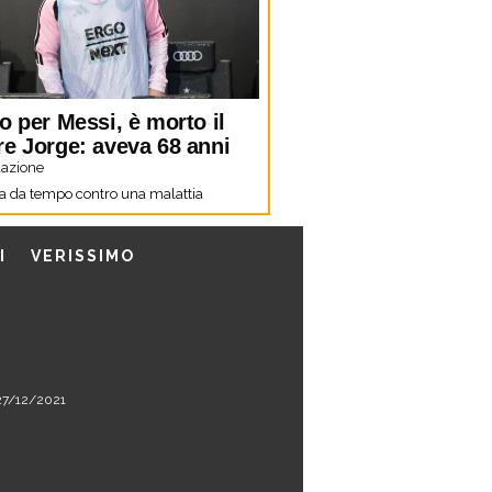
o per Messi, è morto il
re Jorge: aveva 68 anni
azione
a da tempo contro una malattia
I
VERISSIMO
l 27/12/2021