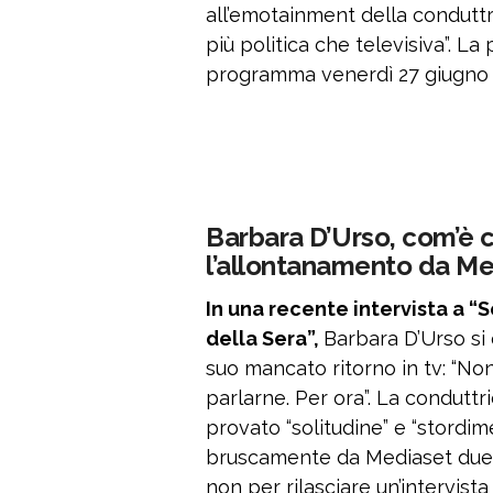
all’emotainment della condutt
più politica che televisiva”. La
programma venerdì 27 giugno 
Barbara D’Urso, com’è 
l’allontanamento da M
In una recente intervista a “
della Sera”,
Barbara D’Urso si 
suo mancato ritorno in tv: “No
parlarne. Per ora”. La condutt
provato “solitudine” e “stordi
bruscamente da Mediaset due an
non per rilasciare un’intervist