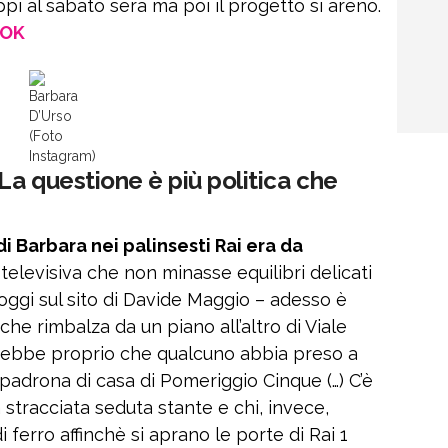
pi al sabato sera ma poi il progetto si arenò.
OOK
Barbara
D’Urso
(Foto
Instagram)
“La questione è più politica che
di Barbara nei palinsesti Rai era da
televisiva che non minasse equilibri delicati
 oggi sul sito di Davide Maggio – adesso è
he rimbalza da un piano all’altro di Viale
arrebbe proprio che qualcuno abbia preso a
x padrona di casa di Pomeriggio Cinque (…) C’è
 stracciata seduta stante e chi, invece,
 ferro affinchè si aprano le porte di Rai 1