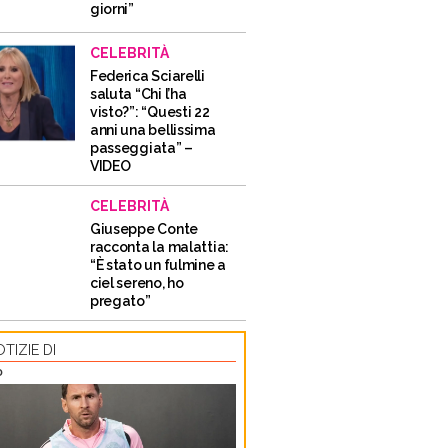
giorni”
CELEBRITÀ
Federica Sciarelli
saluta “Chi l’ha
visto?”: “Questi 22
anni una bellissima
passeggiata” –
VIDEO
CELEBRITÀ
Giuseppe Conte
racconta la malattia:
“È stato un fulmine a
ciel sereno, ho
pregato”
TIZIE DI
O