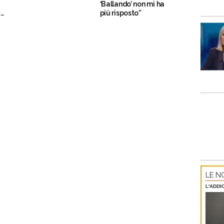
‘Ballando’ non mi ha
i
più risposto”
LE NO
L'ADDI