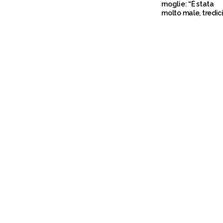
moglie: “È stata
molto male, tredic
mesi di battaglia”