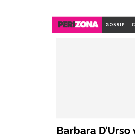
GOSSIP
C
Barbara D’Urso v