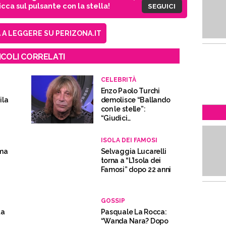
cca sul pulsante con la stella!
SEGUICI
A LEGGERE SU PERIZONA.IT
ICOLI CORRELATI
CELEBRITÀ
Enzo Paolo Turchi
ila
demolisce “Ballando
con le stelle”:
“Giudici
incompetenti”
ISOLA DEI FAMOSI
ima
Selvaggia Lucarelli
torna a “L’Isola dei
Famosi” dopo 22 anni
GOSSIP
ta
Pasquale La Rocca:
“Wanda Nara? Dopo