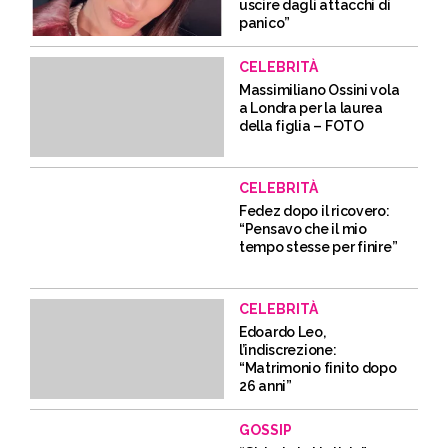
uscire dagli attacchi di
panico”
CELEBRITÀ
Massimiliano Ossini vola
a Londra per la laurea
della figlia – FOTO
CELEBRITÀ
Fedez dopo il ricovero:
“Pensavo che il mio
tempo stesse per finire”
CELEBRITÀ
Edoardo Leo,
l’indiscrezione:
“Matrimonio finito dopo
26 anni”
GOSSIP