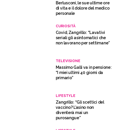
Berlusconi, le sue ultime ore
di vita e il dolore del medico
personale
CURIOSITÀ
Covid, Zangrillo: “Lavativi
seriali gli asintomatici che
non lavorano per settimane”
TELEVISIONE
Massimo Galli va in pensione:
“I miei ultimi 40 giorni da
primario”
LIFESTYLE
Zangrillo: “Gli scettici del
vaccino? L’asino non
diventerà mai un
purosangue”