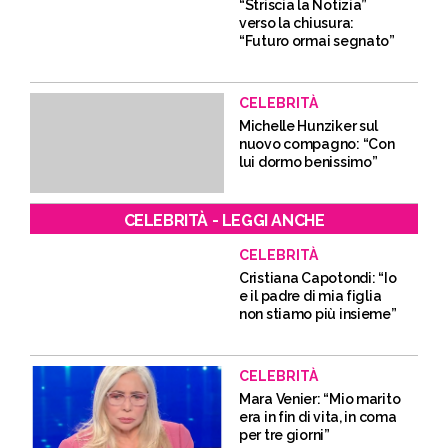
“Striscia la Notizia”
verso la chiusura:
“Futuro ormai segnato”
CELEBRITÀ
Michelle Hunziker sul
nuovo compagno: “Con
lui dormo benissimo”
CELEBRITÀ - LEGGI ANCHE
CELEBRITÀ
Cristiana Capotondi: “Io
e il padre di mia figlia
non stiamo più insieme”
CELEBRITÀ
Mara Venier: “Mio marito
era in fin di vita, in coma
per tre giorni”