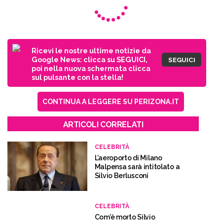
Ricevi le nostre ultime notizie da
Google News: clicca su SEGUICI,
SEGUICI
poi nella nuova schermata clicca
sul pulsante con la stella!
CONTINUA A LEGGERE SU PERIZONA.IT
ARTICOLI CORRELATI
CELEBRITÀ
L’aeroporto di Milano
Malpensa sarà intitolato a
Silvio Berlusconi
CELEBRITÀ
Com’è morto Silvio