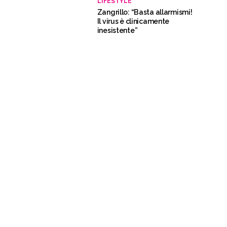
LIFESTYLE
Zangrillo: “Basta allarmismi!
Il virus è clinicamente
inesistente”