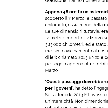
Goldstone, hanno ridimensiona
Appena 48 ore fa un asteroid
scoperto il 7 Marzo, è passato 
chilometri, ossia meno della m
Le sue dimensioni tuttavia, eran
12 metri, scoperto il 2 Marzo s
383.000 chilometri, ed è stato 
massimo avicinamento al nostro
di ieri: chiamato 2013 EN20 e co
passaggio appena oltre l’orbita
Marzo.
“
Questi passaggi dovrebbero
per i governi
”, ha detto l’ing
Se l’asteroide 2013 ET avesse 
un’intera città. Non dimentich
soltanto un paio di settimane d