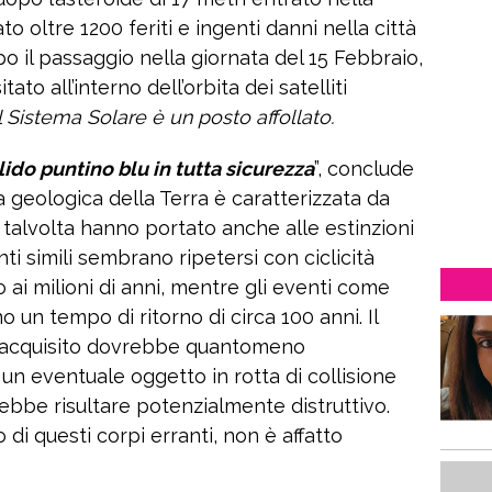
 oltre 1200 feriti e ingenti danni nella città
po il passaggio nella giornata del 15 Febbraio,
ato all’interno dell’orbita dei satelliti
 Sistema Solare è un posto affollato.
ido puntino blu in tutta sicurezza
”, conclude
a geologica della Terra è caratterizzata da
 talvolta hanno portato anche alle estinzioni
i simili sembrano ripetersi con ciclicità
 ai milioni di anni, mentre gli eventi come
 un tempo di ritorno di circa 100 anni. Il
i acquisito dovrebbe quantomeno
un eventuale oggetto in rotta di collisione
rebbe risultare potenzialmente distruttivo.
 di questi corpi erranti, non è affatto