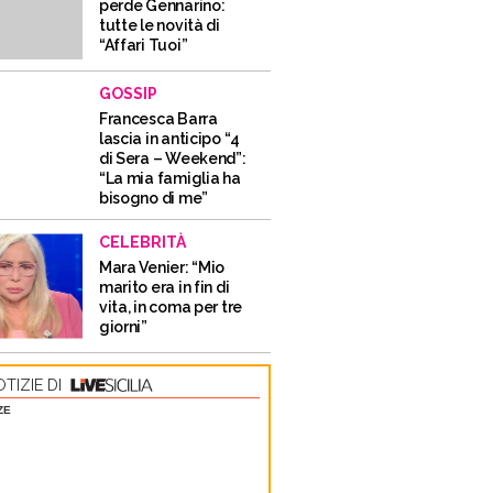
perde Gennarino:
tutte le novità di
“Affari Tuoi”
GOSSIP
Francesca Barra
lascia in anticipo “4
di Sera – Weekend”:
“La mia famiglia ha
bisogno di me”
CELEBRITÀ
Mara Venier: “Mio
marito era in fin di
vita, in coma per tre
giorni”
TIZIE DI
ZE