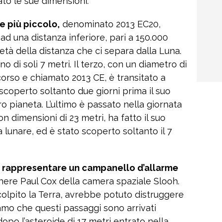
to le sue dimensioni.
e più piccolo,
denominato 2013 EC20,
ad una distanza inferiore, pari a 150.000
età della distanza che ci separa dalla Luna.
o di soli 7 metri. Il terzo, con un diametro di
corso e chiamato 2013 CE, è transitato a
scoperto soltanto due giorni prima il suo
 pianeta. L’ultimo è passato nella giornata
n dimensioni di 23 metri, ha fatto il suo
 lunare, ed è stato scoperto soltanto il 7
 rappresentare un campanello d’allarme
egnere Paul Cox della camera spaziale Slooh.
colpito la Terra, avrebbe potuto distruggere
iamo che questi passaggi sono arrivati
opo l’asteroide di 17 metri entrato nella