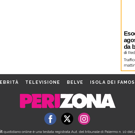
Eso
agos
da b
di
Red
Traffi
mattin
EBRITÀ
TELEVISIONE
BELVE
ISOLA DEI FAMOS
it
quotidiano online è una testata registrata Aut. del tribunale di Palermo n. 10 de