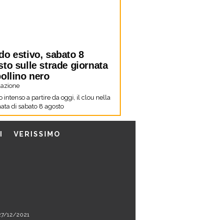
do estivo, sabato 8
to sulle strade giornata
ollino nero
azione
co intenso a partire da oggi, il clou nella
ata di sabato 8 agosto
I
VERISSIMO
l 27/12/2021