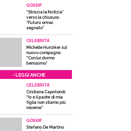
GOSSIP
“Striscia la Notizia”
verso la chiusura:
“Futuro ormai
segnato”
CELEBRITÀ
Michelle Hunziker sul
nuovo compagno:
“Con lui dormo
benissimo”
- LEGGI ANCHE
CELEBRITÀ
Cristiana Capotondi:
“Io e il padre di mia
figlia non stiamo più
insieme”
GOSSIP
Stefano De Martino