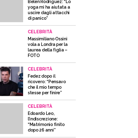
Belen Rodriguez: “Lo
yoga mi ha aiutata a
uscire dagli attacchi
di panico”
CELEBRITÀ
Massimiliano Ossini
vola a Londra per la
laurea della figlia –
FOTO
CELEBRITÀ
Fedez dopo il
ricovero: “Pensavo
che il mio tempo
stesse per finire”
CELEBRITÀ
Edoardo Leo,
l’indiscrezione:
“Matrimonio finito
dopo 26 anni”