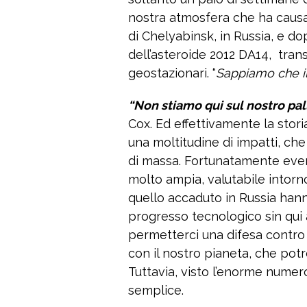
nostra atmosfera che ha causato
di Chelyabinsk, in Russia, e do
dell’asteroide 2012 DA14, transit
geostazionari. “
Sappiamo che il
“Non stiamo qui sul nostro pall
Cox. Ed effettivamente la stori
una moltitudine di impatti, che
di massa. Fortunatamente event
molto ampia, valutabile intorno
quello accaduto in Russia hanno
progresso tecnologico sin qu
permetterci una difesa contro 
con il nostro pianeta, che pot
Tuttavia, visto l’enorme numero
semplice.