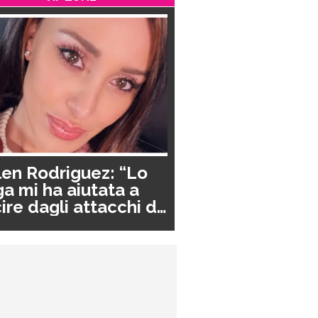
en Rodriguez: “Lo
a mi ha aiutata a
ire dagli attacchi di
nico”