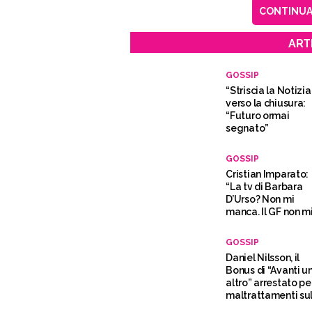
CONTINUA 
ART
GOSSIP
“Striscia la Notizia
verso la chiusura:
“Futuro ormai
segnato”
GOSSIP
Cristian Imparato:
“La tv di Barbara
D’Urso? Non mi
manca. Il GF non m
piacque”
GOSSIP
Daniel Nilsson, il
Bonus di “Avanti u
altro” arrestato pe
maltrattamenti sul
fidanzata