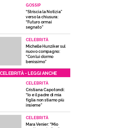
GOSSIP
“Striscia la Notizia”
verso la chiusura:
“Futuro ormai
segnato”
CELEBRITÀ
Michelle Hunziker sul
nuovo compagno:
“Con lui dormo
benissimo”
CELEBRITÀ - LEGGI ANCHE
CELEBRITÀ
Cristiana Capotondi:
“Io e il padre di mia
figlia non stiamo più
insieme”
CELEBRITÀ
Mara Venier: “Mio