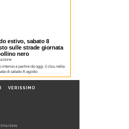
do estivo, sabato 8
to sulle strade giornata
ollino nero
azione
co intenso a partire da oggi, il clou nella
ata di sabato 8 agosto
I
VERISSIMO
l 27/12/2021