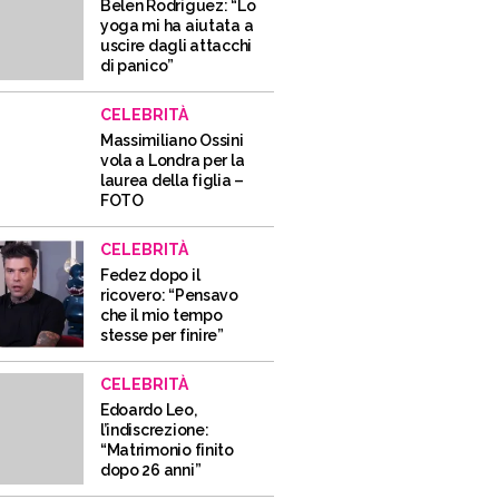
Belen Rodriguez: “Lo
yoga mi ha aiutata a
uscire dagli attacchi
di panico”
CELEBRITÀ
Massimiliano Ossini
vola a Londra per la
laurea della figlia –
FOTO
CELEBRITÀ
Fedez dopo il
ricovero: “Pensavo
che il mio tempo
stesse per finire”
CELEBRITÀ
Edoardo Leo,
l’indiscrezione:
“Matrimonio finito
dopo 26 anni”