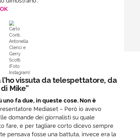
lo dimostrano”.
OOK
Carlo
Conti,
Antonella
Clerici e
Gerry
Scotti
(Foto
Instagram)
 l’ho vissuta da telespettatore, da
di Mike”
iù uno fa due, in queste cose. Non è
 presentatore Mediaset – Però io avevo
alle domande dei giornalisti su quale
 fare, e per tagliare corto dicevo sempre
te pensava fosse una battuta, invece era la