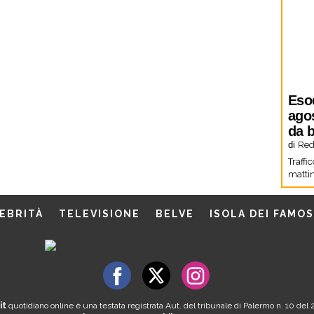
Eso
agos
da b
di
Red
Traffi
mattin
EBRITÀ
TELEVISIONE
BELVE
ISOLA DEI FAMOS
it
quotidiano online è una testata registrata Aut. del tribunale di Palermo n. 10 de