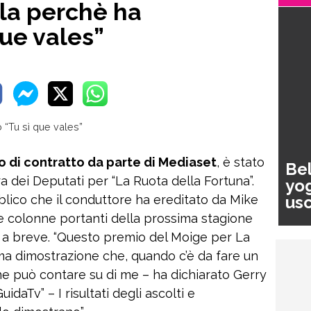
ela perchè ha
que vales”
vo di contratto da parte di Mediaset
, è stato
Bel
 dei Deputati per “La Ruota della Fortuna”.
yog
usc
lico che il conduttore ha ereditato da Mike
pa
e colonne portanti della prossima stagione
a a breve. “Questo premio del Moige per La
ma dimostrazione che, quando c’è da fare un
e può contare su di me – ha dichiarato Gerry
uidaTv” – I risultati degli ascolti e