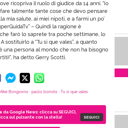
ve ricopriva il ruolo di giudice da 14 anni. “Io
 fare talmente tante cose che devo pensare
la mia salute, ai miei nipoti, e a farmi un po’
uperGuidaTv” – Quindi la ragione è
che farò lo saprete tra poche settimane, lo
A sostituirlo a “Tu sì que vales”, a quanto
 c’è una persona al mondo che non ha bisogno
titi!”, ha detto Gerry Scotti.
Mike Bongiorno
·
paolo bonolis
·
Tu sì que vales
ie da Google News: clicca su SEGUICI,
cca sul pulsante con la stella!
SEGUICI