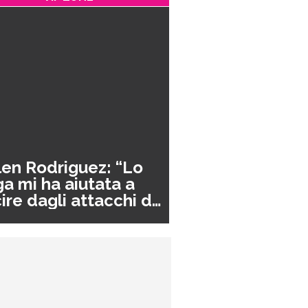
en Rodriguez: “Lo
a mi ha aiutata a
ire dagli attacchi di
nico”