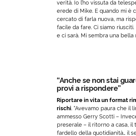
verità. Io l’ho vissuta da teles
erede di Mike. E quando mi è c
cercato di farla nuova, ma ris
facile da fare. Ci siamo riusciti
e ci sarà. Mi sembra una bella n
“Anche se non stai guar
provi a rispondere”
Riportare in vita un format r
rischi
. “Avevamo paura che il l
ammesso Gerry Scotti – Invece,
preserale – il ritorno a casa, il 
fardello della quotidianità… il se