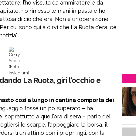
pettatore, l’ho vissuta da ammiratore e da
apitato, ho rimesso le mani in pasta e ho
pettosa di ciò che era. Non è un’operazione
. Per cui sono qui a dirvi che La Ruota c’era, c’è
otizia”.
Gerry
Scotti
(Foto
Instagram)
dando La Ruota, giri l’occhio e
imasto così a lungo in cantina comporta dei
inguaggio fosse un po’ superato – ha
 soprattutto a quell’ora di sera – parlo del
togliersi le scarpe, l’appoggiare la borsa, il
dersi lì un attimo con i propri figli, con la