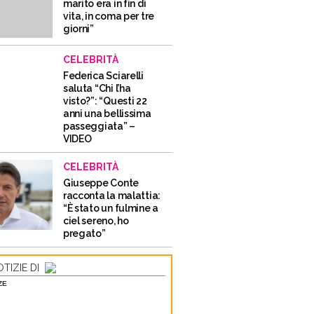
marito era in fin di
vita, in coma per tre
giorni”
CELEBRITÀ
Federica Sciarelli
saluta “Chi l’ha
visto?”: “Questi 22
anni una bellissima
passeggiata” –
VIDEO
CELEBRITÀ
Giuseppe Conte
racconta la malattia:
“È stato un fulmine a
ciel sereno, ho
pregato”
TIZIE DI
ZE