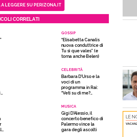
A LEGGERE SU PERIZONA.IT
ICOLI CORRELATI
GOSSIP
”
“Elisabetta Canalis
nuova conduttrice di
Tu sì que vales” (e
torna anche Belen)
CELEBRITÀ
Barbara D’Urso e la
voci di un
programma in Rai:
i
“Veti su di me?
Sarebbe orribile”
MUSICA
Gigi D’Alessio, il
LE NO
n
concerto benefico di
r
Palermo vince la
VACAN
la
gara degli ascolti