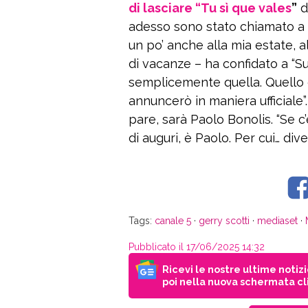
di lasciare “Tu sì que vales
”
do
adesso sono stato chiamato a
un po’ anche alla mia estate, al
di vacanze – ha confidato a “S
semplicemente quella. Quello 
annuncerò in maniera ufficiale”. 
pare, sarà Paolo Bonolis. “Se
di auguri, è Paolo. Per cui… diver
Tags:
canale 5
·
gerry scotti
·
mediaset
·
Pubblicato il 17/06/2025 14:32
Ricevi le nostre ultime notiz
poi nella nuova schermata cli