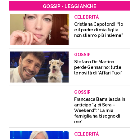
GOSSIP - LEGGI ANCHE
CELEBRITÀ
Cristiana Capotondi: “Io
e il padre di mia figlia
non stiamo più insieme”
GOSSIP
Stefano De Martino
perde Gennarino: tutte
le novità di “Affari Tuoi”
GOSSIP
Francesca Barra lascia in
anticipo “4 di Sera –
Weekend”: “La mia
famiglia ha bisogno di
me”
CELEBRITÀ