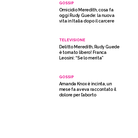
GOSSIP
Omicidio Meredith, cosa fa
oggi Rudy Guede: la nuova
vita in Italia dopo il carcere
TELEVISIONE
Delitto Meredith, Rudy Guede
è tornato libero! Franca
Leosini: “Se lo merita”
GOSSIP
Amanda Knox è incinta, un
mese fa aveva raccontato il
dolore per l’aborto