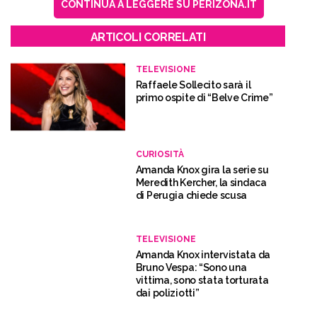
CONTINUA A LEGGERE SU PERIZONA.IT
ARTICOLI CORRELATI
TELEVISIONE
Raffaele Sollecito sarà il
primo ospite di “Belve Crime”
CURIOSITÀ
Amanda Knox gira la serie su
Meredith Kercher, la sindaca
di Perugia chiede scusa
TELEVISIONE
Amanda Knox intervistata da
Bruno Vespa: “Sono una
vittima, sono stata torturata
dai poliziotti”