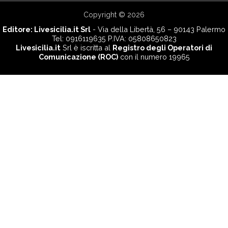
Copyright © 2026
Editore:
Livesicilia.it Srl
- Via della Libertà, 56 – 90143 Palermo
Tel: 0916119635 P.IVA: 05808650823
Livesicilia.it
Srl è iscritta al
Registro degli Operatori di
Comunicazione (ROC)
con il numero 19965