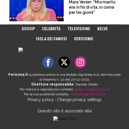
Mara Venier: “Mio marito
era in fin di vita, in coma
per tre giorni”
GOSSIP
CELEBRITÀ
TELEVISIONE
BELVE
ISOLA DEI FAMOSI
VERISSIMO
Perizona.it
quotidiano online è una testata registrata Aut. del tribunale
di Palermo n. 10 del 27/12/2021
Direttore responsabile
: Daniela Vitello
Per notizie e segnalazioni contatta:
redazione@perizona.it
Per la tua pubblicità contatta:
marketing@perizona.it
Privacy policy
Change privacy settings
-
Questo sito è associato alla