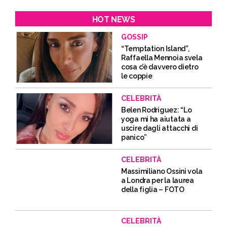
HOT NEWS
GOSSIP
“Temptation Island”,
Raffaella Mennoia svela
cosa c’è davvero dietro
le coppie
CELEBRITÀ
Belen Rodriguez: “Lo
yoga mi ha aiutata a
uscire dagli attacchi di
panico”
CELEBRITÀ
Massimiliano Ossini vola
a Londra per la laurea
della figlia – FOTO
CELEBRITÀ