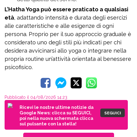
L’Hatha Yoga può essere praticato a qualsiasi
età
, adattando intensità e durata degli esercizi
alle caratteristiche e alle esigenze di ogni
persona. Proprio per il suo approccio graduale è
considerato uno degli stili più indicati per chi
desidera avvicinarsi allo yoga o integrare nella
propria routine un’attività orientata al benessere
psicofisico.
Pubblicato il 04/08/2026 14:23
Ricevi le nostre ultime notizie da
Google News: clicca su SEGUICI,
SEGUICI
poi nella nuova schermata clicca
sul pulsante con la stella!