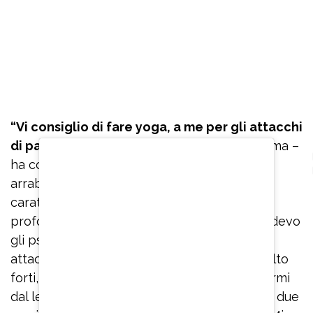
“Vi consiglio di fare yoga, a me per gli attacchi
di panico
è servito veramente tanto, mi calma –
ha confidato – Se ho paura o inizio ad
arrabbiarmi per qualcosa perché ho un
caratterino non molto facile, inspiro
profondamente. Quando stavo male e prendevo
gli psicofarmaci, quando mi arrivavano gli
attacchi di panico che erano veramente molto
forti, ero immobilizzata, non riuscivo ad alzarmi
dal letto e ad uscire dalla stanza. Sono stata due