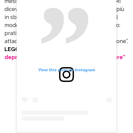
mesi rinchiusa in casa, con le tende chiuse. Mi
dicevano: ‘Respira’. Io ci provavo ma andavo più
in sbatti. Invece bisogna imparare a farlo nel
modo corretto. Quindi rinnovo il mio consiglio:
praticate Hatha yoga se volete uscire dagli
attacchi di panico che portano alla depressione”.
LEGGI ANCHE:
Belen Rodriguez e la
depressione: “Sono sparita per sopravvivere”
View this post on Instagram