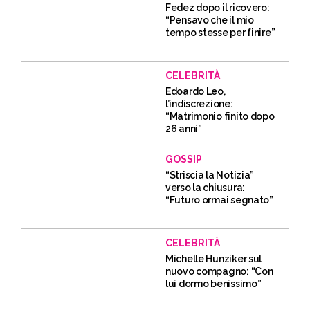
Fedez dopo il ricovero:
“Pensavo che il mio
tempo stesse per finire”
CELEBRITÀ
Edoardo Leo,
l’indiscrezione:
“Matrimonio finito dopo
26 anni”
GOSSIP
“Striscia la Notizia”
verso la chiusura:
“Futuro ormai segnato”
CELEBRITÀ
Michelle Hunziker sul
nuovo compagno: “Con
lui dormo benissimo”