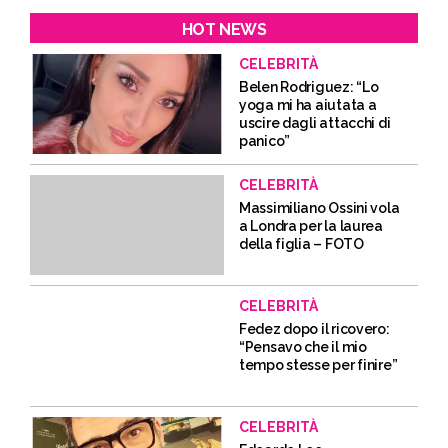
HOT NEWS
CELEBRITÀ
Belen Rodriguez: “Lo
yoga mi ha aiutata a
uscire dagli attacchi di
panico”
CELEBRITÀ
Massimiliano Ossini vola
a Londra per la laurea
della figlia – FOTO
CELEBRITÀ
Fedez dopo il ricovero:
“Pensavo che il mio
tempo stesse per finire”
CELEBRITÀ