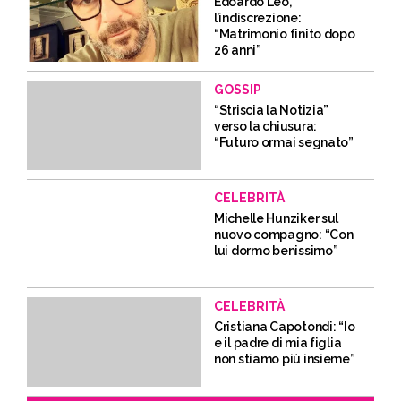
Edoardo Leo,
l’indiscrezione:
“Matrimonio finito dopo
26 anni”
GOSSIP
“Striscia la Notizia”
verso la chiusura:
“Futuro ormai segnato”
CELEBRITÀ
Michelle Hunziker sul
nuovo compagno: “Con
lui dormo benissimo”
CELEBRITÀ
Cristiana Capotondi: “Io
e il padre di mia figlia
non stiamo più insieme”