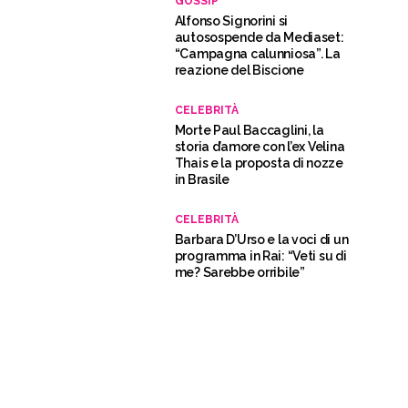
GOSSIP
Alfonso Signorini si
autosospende da Mediaset:
“Campagna calunniosa”. La
reazione del Biscione
CELEBRITÀ
Morte Paul Baccaglini, la
storia d’amore con l’ex Velina
Thais e la proposta di nozze
in Brasile
CELEBRITÀ
Barbara D’Urso e la voci di un
programma in Rai: “Veti su di
me? Sarebbe orribile”