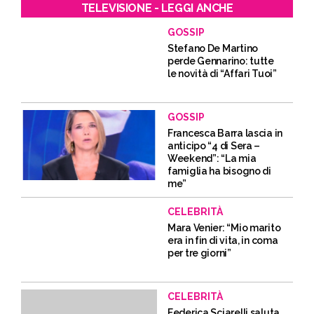
TELEVISIONE - LEGGI ANCHE
GOSSIP
Stefano De Martino
perde Gennarino: tutte
le novità di “Affari Tuoi”
GOSSIP
Francesca Barra lascia in
anticipo “4 di Sera –
Weekend”: “La mia
famiglia ha bisogno di
me”
CELEBRITÀ
Mara Venier: “Mio marito
era in fin di vita, in coma
per tre giorni”
CELEBRITÀ
Federica Sciarelli saluta