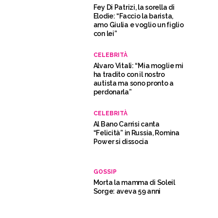
Fey Di Patrizi, la sorella di
Elodie: “Faccio la barista,
amo Giulia e voglio un figlio
con lei”
CELEBRITÀ
Alvaro Vitali: “Mia moglie mi
ha tradito con il nostro
autista ma sono pronto a
perdonarla”
CELEBRITÀ
Al Bano Carrisi canta
“Felicità” in Russia, Romina
Power si dissocia
GOSSIP
Morta la mamma di Soleil
Sorge: aveva 59 anni