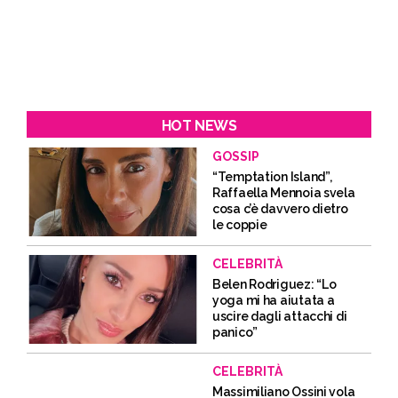
HOT NEWS
GOSSIP
“Temptation Island”,
Raffaella Mennoia svela
cosa c’è davvero dietro
le coppie
CELEBRITÀ
Belen Rodriguez: “Lo
yoga mi ha aiutata a
uscire dagli attacchi di
panico”
CELEBRITÀ
Massimiliano Ossini vola