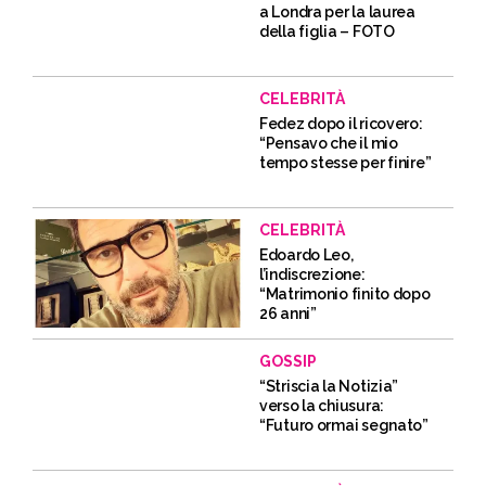
a Londra per la laurea
della figlia – FOTO
CELEBRITÀ
Fedez dopo il ricovero:
“Pensavo che il mio
tempo stesse per finire”
CELEBRITÀ
Edoardo Leo,
l’indiscrezione:
“Matrimonio finito dopo
26 anni”
GOSSIP
“Striscia la Notizia”
verso la chiusura:
“Futuro ormai segnato”