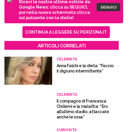
Ricevi le nostre ultime notizie da
Google News: clicca su SEGUICI,
SEGUICI
poi nella nuova schermata clicca
sul pulsante con la stella!
CONTINUA A LEGGERE SU PERIZONA.IT
ARTICOLI CORRELATI
CELEBRITÀ
Anna Falchi e la dieta: “Faccio
il digiuno intermittente”
CELEBRITÀ
Il compagno di Francesca
Chillemi e la malattia: “Ero
all’ultimo stadio, attaccate
anche le ossa”
CURIOSITÀ