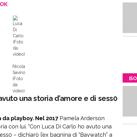
OOK
Luca
Di
Carlo
(Foto
da
video)
Nicola
Savino
ISO
(Foto
da
video)
vuto una storia d’amore e di sess0
 da playboy. Nel 2017
Pamela Arderson
ria con lui. “Con Luca Di Carlo ho avuto una
sess0 – dichiarò l’ex bagnina di “Baywatch” a