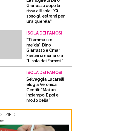
La moglie di Dino
Giarrusso dopo la
rissa all’Isola: “Ci
sono gli estremi per
una querela”
ISOLA DEI FAMOSI
“Ti ammazzo
me*da”, Dino
Giarrusso e Omar
Fantini si menano a
“L’Isola dei Famosi”
ISOLA DEI FAMOSI
Selvaggia Lucarelli
elogia Veronica
Gentili: “Mai un
inciampo. E poi è
molto bella”
TIZIE DI
RIE