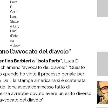
Luca
Di
Carlo,
Ilona
Staller
e Ilary
Blasi
(Foto
da
video)
no l’avvocato del diavolo”
ntina Barbieri a “Isola Party”,
Luca Di
 chiamano “avvocato del diavolo”: “Questo
ro quando ho vinto il processo penale per
a. Da lì la stampa americana si è scatenata
ue Ilona aveva commesso l’atto di
ntenza avrebbe dovuto avere un esito diverso
’avvocato del diavolo”.