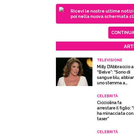
Ricevi le nostre ultime notiz
poi nella nuova schermata cli
CONTINUA 
ART
TELEVISIONE
Milly D’Abbraccio a
“Belve”: “Sono di
sangue blu, abbi
uno stemma a
quattro palle”
CELEBRITÀ
Cicciolina fa
arrestare il figlio: 
ha minacciata con
taser”
CELEBRITÀ