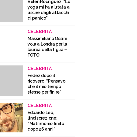
Belen Rodriguez: “Lo
yoga mi ha aiutata a
uscire dagli attacchi
di panico”
CELEBRITÀ
Massimiliano Ossini
vola a Londra per la
laurea della figlia –
FOTO
CELEBRITÀ
Fedez dopo il
ricovero: “Pensavo
che il mio tempo
stesse per finire”
CELEBRITÀ
Edoardo Leo,
l’indiscrezione:
“Matrimonio finito
dopo 26 anni”