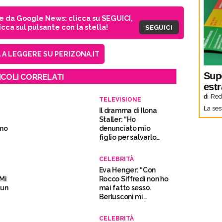
ie da Google News: clicca su SEGUICI,
cca sul pulsante con la stella!
SEGUICI
A LEGGERE SU PERIZONA.IT
Sup
ICOLI CORRELATI
estr
di
Red
TELEVISIONE
La ses
Il dramma di Ilona
Staller: “Ho
amo
denunciato mio
figlio per salvarlo
dalla droga”
CELEBRITÀ
Eva Henger: “Con
“Mi
Rocco Siffredi non ho
 un
mai fatto sess0.
Berlusconi mi
chiamò per nome”
CELEBRITÀ