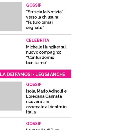
GOSSIP
“Striscia la Notizia”
verso la chiusura:
“Futuro ormai
segnato”
CELEBRITÀ
Michelle Hunziker sul
nuovo compagno:
“Con lui dormo
benissimo”
LA DEI FAMOSI - LEGGI ANCHE
GOSSIP
Isola, Mario Adinolfi e
Loredana Cannata
ricoverati in
ospedale al rientro in
Italia
GOSSIP