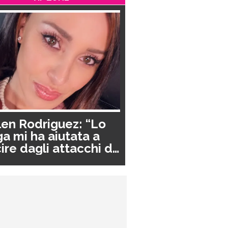
en Rodriguez: “Lo
a mi ha aiutata a
ire dagli attacchi di
nico”