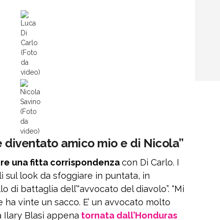
Luca
Di
Carlo
(Foto
da
video)
Nicola
Savino
(Foto
da
video)
 è diventato amico mio e di Nicola”
ere una fitta corrispondenza
con Di Carlo. I
 sul look da sfoggiare in puntata, in
lo di battaglia dell’“avvocato del diavolo”. “Mi
e ha vinte un sacco. E’ un avvocato molto
a Ilary Blasi appena
tornata dall’Honduras