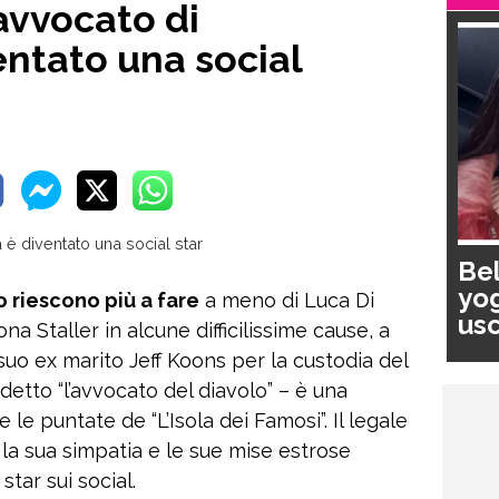
’avvocato di
entato una social
Bel
yog
o riescono più a fare
a meno di Luca Di
usc
na Staller in alcune difficilissime cause, a
pa
suo ex marito Jeff Koons per la custodia del
 detto “l’avvocato del diavolo” – è una
 le puntate de “L’Isola dei Famosi”. Il legale
 la sua simpatia e le sue mise estrose
tar sui social.