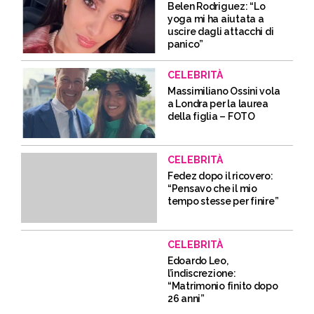
Belen Rodriguez: “Lo
yoga mi ha aiutata a
uscire dagli attacchi di
panico”
CELEBRITÀ
Massimiliano Ossini vola
a Londra per la laurea
della figlia – FOTO
CELEBRITÀ
Fedez dopo il ricovero:
“Pensavo che il mio
tempo stesse per finire”
CELEBRITÀ
Edoardo Leo,
l’indiscrezione:
“Matrimonio finito dopo
26 anni”