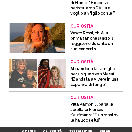
di Elodie: “Faccio la
barista, amo Giulia e
voglio un figlio con lei”
CURIOSITÀ
Vasco Rossi, chi è la
prima fan che lanciò il
reggiseno durante un
suo concerto
CURIOSITÀ
Abbandona la famiglia
per un guerriero Masai:
“E’ andata a vivere in una
capanna di fango”
CURIOSITÀ
Villa Pamphili, parla la
sorella di Francis
Kaufmann: “E’ un mostro,
le ha uccise lui”
GOSSIP
CELEBRITÀ
TELEVISIONE
BELVE