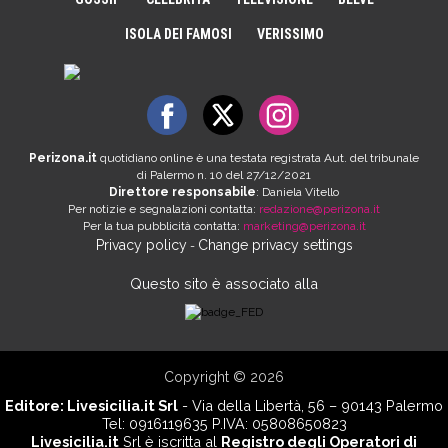
ISOLA DEI FAMOSI
VERISSIMO
Perizona.it
quotidiano online è una testata registrata Aut. del tribunale
di Palermo n. 10 del 27/12/2021
Direttore responsabile
: Daniela Vitello
Per notizie e segnalazioni contatta:
redazione@perizona.it
Per la tua pubblicità contatta:
marketing@perizona.it
Privacy policy
Change privacy settings
-
Questo sito è associato alla
Copyright © 2026
Editore:
Livesicilia.it Srl
- Via della Libertà, 56 – 90143 Palermo
Tel: 0916119635 P.IVA: 05808650823
Livesicilia.it
Srl è iscritta al
Registro degli Operatori di