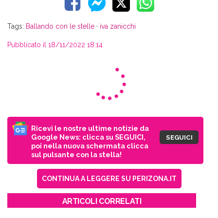
Tags:
Ballando con le stelle
·
iva zanicchi
Pubblicato il 18/11/2022 18:14
Ricevi le nostre ultime notizie da
Google News: clicca su SEGUICI,
SEGUICI
poi nella nuova schermata clicca
sul pulsante con la stella!
CONTINUA A LEGGERE SU PERIZONA.IT
ARTICOLI CORRELATI