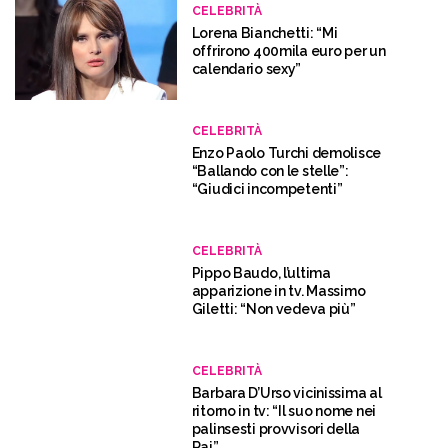
CELEBRITÀ
Lorena Bianchetti: “Mi
offrirono 400mila euro per un
calendario sexy”
CELEBRITÀ
Enzo Paolo Turchi demolisce
“Ballando con le stelle”:
“Giudici incompetenti”
CELEBRITÀ
Pippo Baudo, l’ultima
apparizione in tv. Massimo
Giletti: “Non vedeva più”
CELEBRITÀ
Barbara D’Urso vicinissima al
ritorno in tv: “Il suo nome nei
palinsesti provvisori della
Rai”