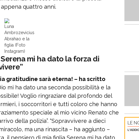
di appena quattro anni.
Luna
Ambrozevicius
Abrahao e la
figlia (Foto
Instagram)
a Serena mi ha dato la forza di
vivere”
mia gratitudine sarà eterna! – ha scritto
io mi ha dato una seconda possibilità e la
sibile! Voglio ringraziare dal profondo del
ermieri, i soccorritori e tutti coloro che hanno
ngraziamento speciale al mio vicino Renato che
rrivo della polizia”. “Sopravvivere a dieci
LE NO
 miracolo, ma una rinascita – ha aggiunto –
L'ADDI
a, il pensiero di mia figlia Serena mi ha dato