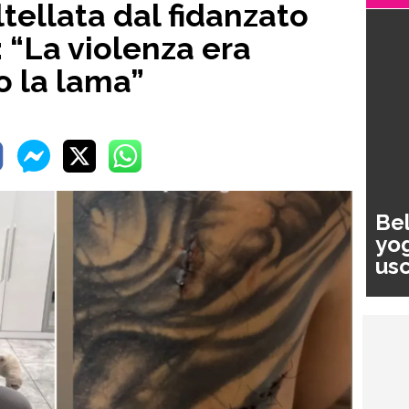
tellata dal fidanzato
: “La violenza era
o la lama”
Bel
yog
usc
pa