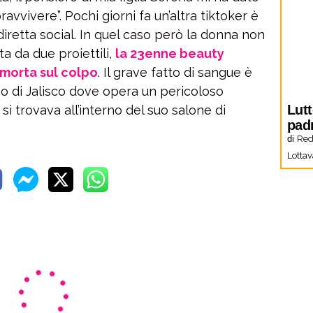
avvivere”. Pochi giorni fa un’altra tiktoker è
diretta social. In quel caso però la donna non
ta da due proiettili,
la 23enne beauty
 morta sul colpo
. Il grave fatto di sangue è
o di Jalisco dove opera un pericoloso
Lutt
 si trovava all’interno del suo salone di
pad
di
Red
Lottav