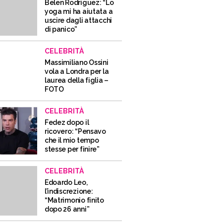
Belen Rodriguez: “Lo
yoga mi ha aiutata a
uscire dagli attacchi
di panico”
CELEBRITÀ
Massimiliano Ossini
vola a Londra per la
laurea della figlia –
FOTO
CELEBRITÀ
Fedez dopo il
ricovero: “Pensavo
che il mio tempo
stesse per finire”
CELEBRITÀ
Edoardo Leo,
l’indiscrezione:
“Matrimonio finito
dopo 26 anni”