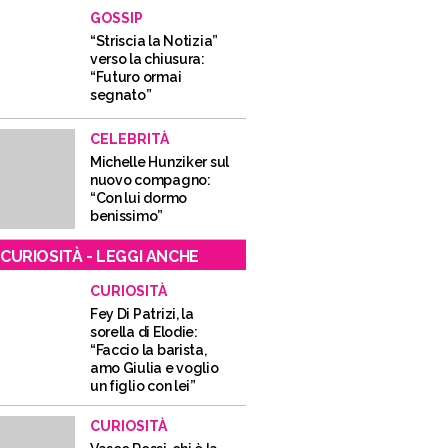
GOSSIP
“Striscia la Notizia”
verso la chiusura:
“Futuro ormai
segnato”
CELEBRITÀ
Michelle Hunziker sul
nuovo compagno:
“Con lui dormo
benissimo”
CURIOSITÀ - LEGGI ANCHE
CURIOSITÀ
Fey Di Patrizi, la
sorella di Elodie:
“Faccio la barista,
amo Giulia e voglio
un figlio con lei”
CURIOSITÀ