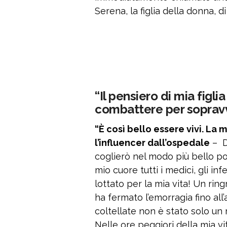
Serena, la figlia della donna, 
“Il pensiero di mia figli
combattere per soprav
“È così bello essere vivi. La 
l’influencer dall’ospedale
– D
coglierò nel modo più bello pos
mio cuore tutti i medici, gli inf
lottato per la mia vita! Un ri
ha fermato l’emorragia fino all’a
coltellate non è stato solo un
Nelle ore peggiori della mia vit