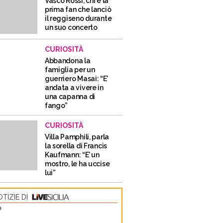
Vasco Rossi, chi è la
prima fan che lanciò
il reggiseno durante
un suo concerto
CURIOSITÀ
Abbandona la
famiglia per un
guerriero Masai: “E’
andata a vivere in
una capanna di
fango”
CURIOSITÀ
Villa Pamphili, parla
la sorella di Francis
Kaufmann: “E’ un
mostro, le ha uccise
lui”
TIZIE DI
O