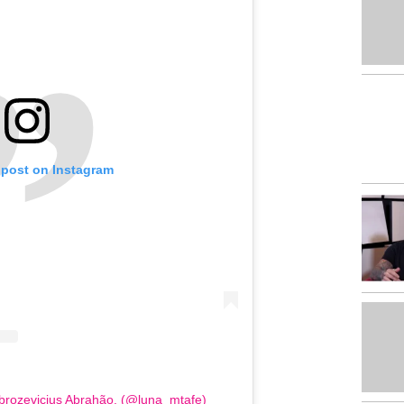
 post on Instagram
brozevicius Abrahão. (@luna_mtafe)