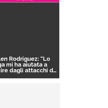
en Rodriguez: “Lo
a mi ha aiutata a
ire dagli attacchi di
nico”