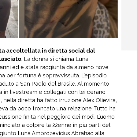
ta accoltellata in diretta social dal
lasciato
. La donna si chiama Luna
anni ed è stata raggiunta da almeno nove
ma per fortuna è sopravvissuta. L’episodio
caduto a San Paolo del Brasile. Al momento
a in livestream e collegati con lei c’erano
o, nella diretta ha fatto irruzione Alex Olievira,
eva da poco troncato una relazione. Tutto ha
cussione finita nel peggiore dei modi. L’uomo
minciato a colpire la 22enne in più parti del
ggiunto Luna Ambrozevicius Abrahao alla