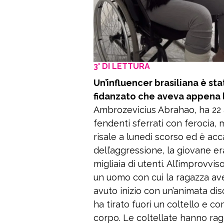
3' DI LETTURA
Un’influencer brasiliana è sta
fidanzato che aveva appena 
Ambrozevicius Abrahao, ha 22 
fendenti sferrati con ferocia, 
risale a lunedì scorso ed è ac
dell’aggressione, la giovane er
migliaia di utenti. All’improvvis
un uomo con cui la ragazza av
avuto inizio con un’animata dis
ha tirato fuori un coltello e co
corpo. Le coltellate hanno ra